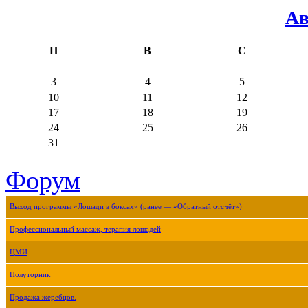
Ав
П
В
С
3
4
5
10
11
12
17
18
19
24
25
26
31
Форум
Выход программы «Лошади в боксах» (ранее — «Обратный отсчёт»)
Профессиональный массаж, терапия лошадей
ЦМИ
Полуторник
Продажа жеребцов.