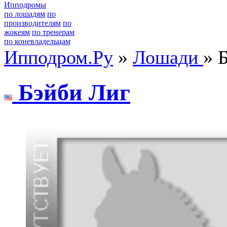
Ипподромы
по лошадям
по
производителям
по
жокеям
по тренерам
по коневладельцам
Ипподром.Ру
»
Лошади
» 
Бэйби Лиг