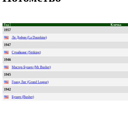
Год
Кличка
1957
Ля Дофин (La Dauphine)
1947
Страйкинг (Striking)
1946
Мистер Бушер (Mr Busher)
1945
Гранд Лиг (Grand League)
1942
Бушер (Busher)