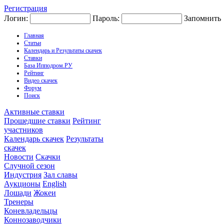
Регистрация
Логин:
Пароль:
Запомнить
Главная
Статьи
Календарь и Результаты скачек
Ставки
База Ипподром.РУ
Рейтинг
Видео скачек
Форум
Поиск
Активные ставки
Прошедшие ставки
Рейтинг
участников
Календарь скачек
Результаты
скачек
Новости
Скачки
Случной сезон
Индустрия
Зал славы
Аукционы
English
Лошади
Жокеи
Тренеры
Коневладельцы
Коннозаводчики