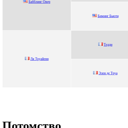
Бабблинг Oвeр
Биминг Бьюти
Тeдди
Ля Труайенн
Элен де Тpуa
Потомство