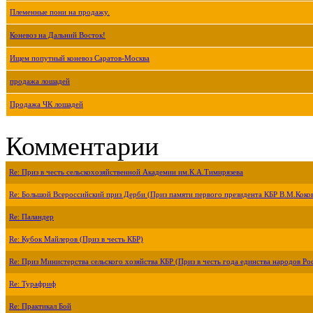
Племенные пони на продажу.
Коневоз на Дальний Восток!
Ищем попутный коневоз Саратов-Москва
продажа лошадей
Продажа ЧК лошадей
Комментарии
Re: Приз в честь сельскохозяйственной Академии им.К.А.Тимирязева
Re: Большой Всероссийский приз Дерби (Приз памяти первого президента КБР В.М.Коко
Re: Паландер
Re: Кубок Майлеров (Приз в честь КБР)
Re: Приз Министерства сельского хозяйства КБР (Приз в честь года единства народов Ро
Re: Турафриф
Re: Практикал Бой