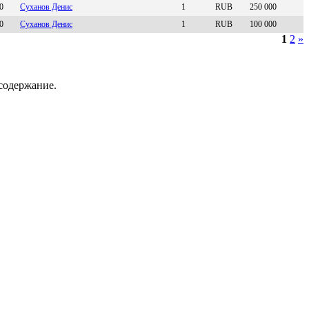
0
Суxанoв Дениc
1
RUB
250 000
0
Cуханoв Дениc
1
RUB
100 000
1
2
»
содержание.