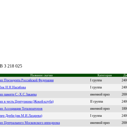
B 3 218 025
Название скачки
Категория
Ди
из Президента Российской Федерации
I группа
240
бок Н.Н.Насибова
I группа
240
из памяти С.-Х.С.Закаева
именной приз
200
из в честь Центуриона (Жокей-клуба)
II группа
240
из Ассоциации Тотализаторов
именной приз
180
пер Дерби (им.М.И.Лазарева)
I группа
240
из Центрального Московского ипподрома
именной приз
200