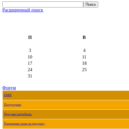
Расширенный поиск
П
В
3
4
10
11
17
18
24
25
31
Форум
ЦМИ
Полуторник
Продажа жеребцов.
Племенные пони на продажу.