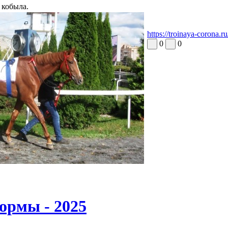
 кобыла.
https://troinaya-cor
0
0
ормы - 2025