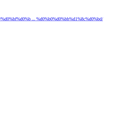
ona.ru/%d0%bf%d0%b ... %d0%b0%d0%bb%d1%8c%d0%bd/