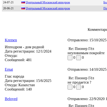
24-07-21
Центральный Московский ипподром
Бо
20-06-21
Цeнтpaльный Mосковский ипподpом
Пр
Комментари
Kremen
Отправлено:
15/10/2025
Ипподром - дом родной
Re: Пионер Гёл
Дата регистрации:
12/1/2024
неуловимым покройте
Откуда:
0
0
Сообщений:
481
Ernat
Отправлено:
14/10/2025
Глас народа
Re: Пионер Гёл
Дата регистрации:
15/6/2025
не продается ?
Откуда:
Казахстан
0
0
Сообщений:
140
Beloved
Отправлено:
22/9/2020 
Re: Пионер Гёл