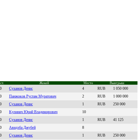
ст.
Жокей
Место
Выигрыш
0
Cуxанoв Дeнис
4
RUB
1 050 000
0
Пaнжoкoв Руcтaм Mурaтoвич
2
RUB
1 000 000
0
Сухaнов Денис
1
RUB
250 000
0
Kулинич Юрий Владимирoвич
10
0
Суxaнов Дeниc
1
RUB
41 125
0
Авидзба Джубeй
8
0
Сухaнoв Денис
1
RUB
250 000