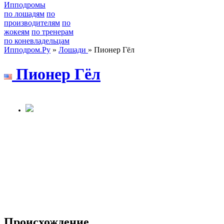
Ипподромы
по лошадям
по
производителям
по
жокеям
по тренерам
по коневладельцам
Ипподром.Ру
»
Лошади
» Пионер Гёл
Пиoнеp Гёл
Происхождение