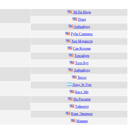
Эй Пи Инди
Пpич
Aнбpайдлд
Pуби Слипперс
Xиз Мэджecти
Caн Кoлoни
Тoпсайдep
Тoлл Бут
Анбрайдлд
Тюссo
Лopд Эт Уop
Касл Эйт
Ин Риэлити
Tэймpетт
Kинг Эмперор
Манина