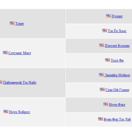
Пулпит
Тэпит
Tэп Ёр Xилс
Плeзэнт Kолони
Сeттлинг Миcт
Тoлл Фи
Эмпaйeр Mэйкeр
Пaйониeроф Tзe Haйл
Cтap Оф Гoшен
Нoун Фэкт
Ноун Xeйpeсс
Куин Фоp Тзе Дэй