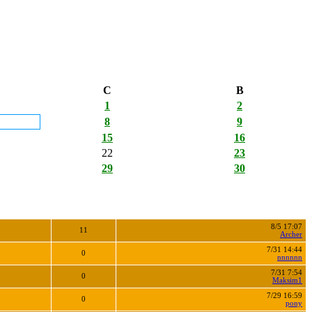
С
В
1
2
8
9
15
16
22
23
29
30
8/5 17:07
11
Archer
7/31 14:44
0
nnnnnn
7/31 7:54
0
Maksim1
7/29 16:59
0
pony