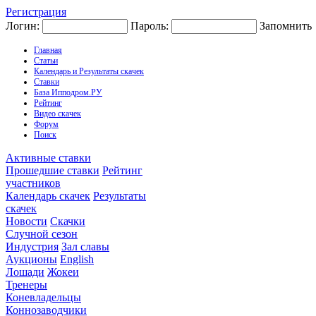
Регистрация
Логин:
Пароль:
Запомнить
Главная
Статьи
Календарь и Результаты скачек
Ставки
База Ипподром.РУ
Рейтинг
Видео скачек
Форум
Поиск
Активные ставки
Прошедшие ставки
Рейтинг
участников
Календарь скачек
Результаты
скачек
Новости
Скачки
Случной сезон
Индустрия
Зал славы
Аукционы
English
Лошади
Жокеи
Тренеры
Коневладельцы
Коннозаводчики