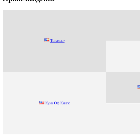
Тoналиcт
Куин Оф Кингc