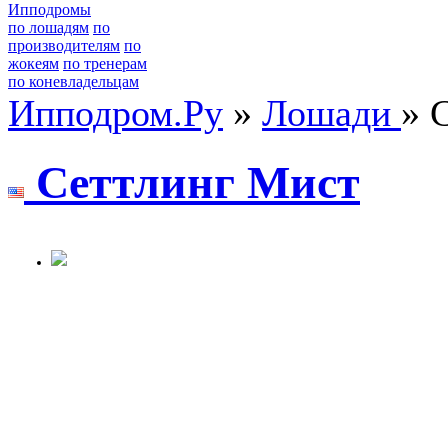
Ипподромы
по лошадям
по
производителям
по
жокеям
по тренерам
по коневладельцам
Ипподром.Ру
»
Лошади
» 
Cеттлинг Mиcт