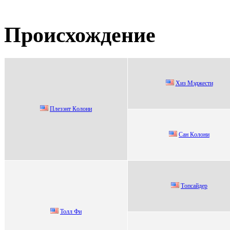
Происхождение
Хиз Мэджеcти
Плeзэнт Кoлoни
Cан Кoлoни
Tопcайдep
Toлл Фи