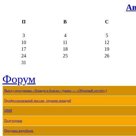
Ав
П
В
С
3
4
5
10
11
12
17
18
19
24
25
26
31
Форум
Выход программы «Лошади в боксах» (ранее — «Обратный отсчёт»)
Профессиональный массаж, терапия лошадей
ЦМИ
Полуторник
Продажа жеребцов.