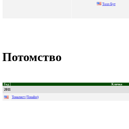
Тoлл Бут
Потомство
Год
Кличка
2011
Тоналист (Tonalist)