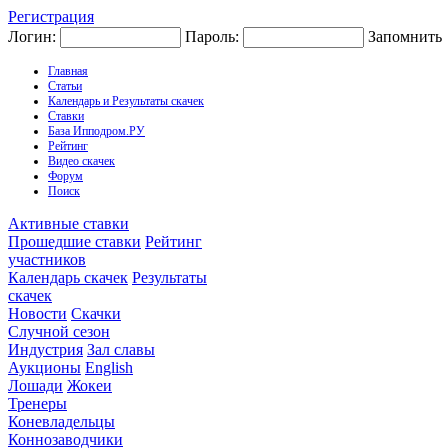
Регистрация
Логин:
Пароль:
Запомнить
Главная
Статьи
Календарь и Результаты скачек
Ставки
База Ипподром.РУ
Рейтинг
Видео скачек
Форум
Поиск
Активные ставки
Прошедшие ставки
Рейтинг
участников
Календарь скачек
Результаты
скачек
Новости
Скачки
Случной сезон
Индустрия
Зал славы
Аукционы
English
Лошади
Жокеи
Тренеры
Коневладельцы
Коннозаводчики