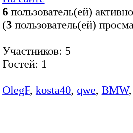
6
пользователь(ей) активн
(
3
пользователь(ей) просм
Участников: 5
Гостей: 1
OlegF
,
kosta40
,
qwe
,
BMW