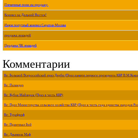
Племенные пони на продажу.
Коневоз на Дальний Восток!
Ищем попутный коневоз Саратов-Москва
продажа лошадей
Продажа ЧК лошадей
Комментарии
Re: Большой Всероссийский приз Дерби (Приз памяти первого президента КБР В.М.Коко
Re: Паландер
Re: Кубок Майлеров (Приз в честь КБР)
Re: Приз Министерства сельского хозяйства КБР (Приз в честь года единства народов Ро
Re: Турафриф
Re: Практикал Бой
Re: Джамила Маф