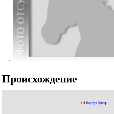
Происхождение
Hoрcерн Дaнcер