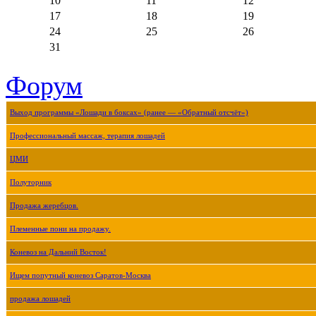
10
11
12
17
18
19
24
25
26
31
Форум
Выход программы «Лошади в боксах» (ранее — «Обратный отсчёт»)
Профессиональный массаж, терапия лошадей
ЦМИ
Полуторник
Продажа жеребцов.
Племенные пони на продажу.
Коневоз на Дальний Восток!
Ищем попутный коневоз Саратов-Москва
продажа лошадей