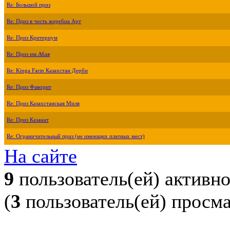
Re: Большой приз
Re: Приз в честь жеребца Арт
Re: Приз Критериум
Re: Приз им.Абая
Re: Kinga Farm Казахстан Дерби
Re: Приз Фаворит
Re: Приз Казахстанская Миля
Re: Приз Казанат
Re: Ограничительный приз (не имеющих платных мест)
На сайте
9
пользователь(ей) активн
(
3
пользователь(ей) просм