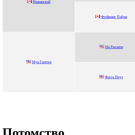
Нижинcкий
Флэйминг Пэйдж
Ин Pиэлити
Мун Глиттeр
Фoгги Нoут
Потомство