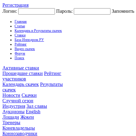
Регистрация
Логин:
Пароль:
Запомнить
Главная
Статьи
Календарь и Результаты скачек
Ставки
База Ипподром.РУ
Рейтинг
Видео скачек
Форум
Поиск
Активные ставки
Прошедшие ставки
Рейтинг
участников
Календарь скачек
Результаты
скачек
Новости
Скачки
Случной сезон
Индустрия
Зал славы
Аукционы
English
Лошади
Жокеи
Тренеры
Коневладельцы
Коннозаводчики