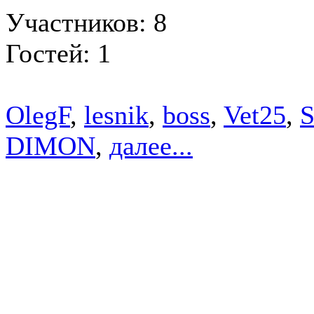
Участников: 8
Гостей: 1
OlegF
,
lesnik
,
boss
,
Vet25
,
S
DIMON
,
далее...