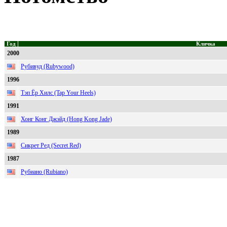
Год
Кличка
2000
Рубивуд (Rubywood)
1996
Тэп Ёр Хилс (Tap Your Heels)
1991
Хонг Конг Джэйд (Hong Kong Jade)
1989
Сикрет Ред (Secret Red)
1987
Рубиано (Rubiano)