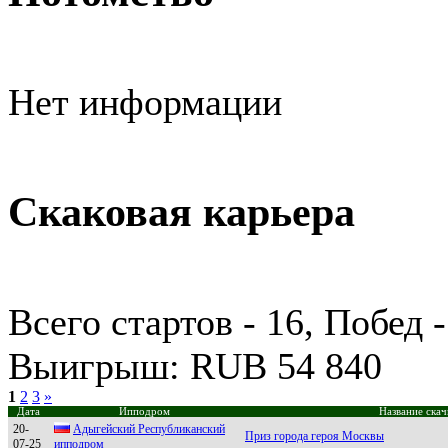
Нет информации
Скаковая карьера
Всего стартов - 16, Побед -
Выигрыш: RUB 54 840
1
2
3
»
Дата
Ипподром
Название скач
20-
Адыгeйский Рeспубликанский
Приз города героя Москвы
07-25
иппoдpoм