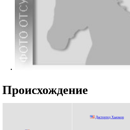
Происхождение
Дистoртeд Xьюмoр