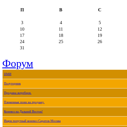
П
В
С
3
4
5
10
11
12
17
18
19
24
25
26
31
Форум
ЦМИ
Полуторник
Продажа жеребцов.
Племенные пони на продажу.
Коневоз на Дальний Восток!
Ищем попутный коневоз Саратов-Москва