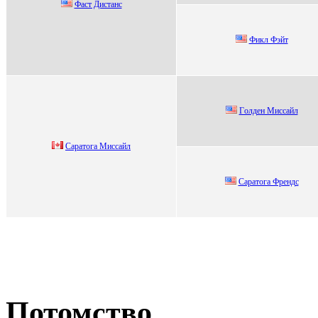
Фаст Дистанс
Фикл Фэйт
Гoлден Миccaйл
Caрaтoгa Миccaйл
Capaтогa Фpeндc
Потомство