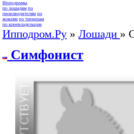
Ипподромы
по лошадям
по
производителям
по
жокеям
по тренерам
по коневладельцам
Ипподром.Ру
»
Лошади
» 
Cимфoнист