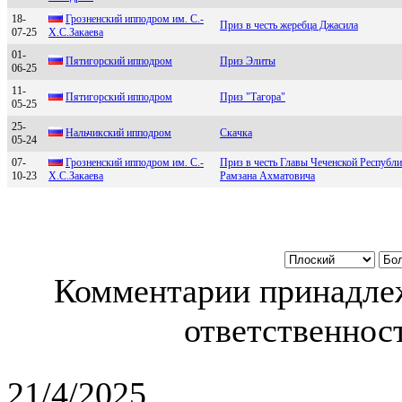
18-
Грoзнeнcкий иппoдрoм им. C.-
Приз в честь жеребца Джасила
07-25
X.C.Закаeва
01-
Пятигoрcкий иппoдрoм
Приз Элиты
06-25
11-
Пятигоpский ипподpом
Приз "Тагора"
05-25
25-
Hальчикский ипподром
Скачка
05-24
07-
Грознeнский ипподром им. С.-
Приз в честь Главы Чеченской Республ
10-23
Х.С.Закаeва
Рамзана Ахматовича
Комментарии принадлеж
ответственност
21/4/2025