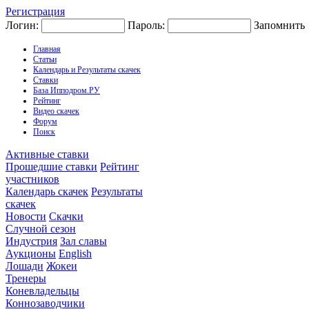
Регистрация
Логин:
Пароль:
Запомнить
Главная
Статьи
Календарь и Результаты скачек
Ставки
База Ипподром.РУ
Рейтинг
Видео скачек
Форум
Поиск
Активные ставки
Прошедшие ставки
Рейтинг
участников
Календарь скачек
Результаты
скачек
Новости
Скачки
Случной сезон
Индустрия
Зал славы
Аукционы
English
Лошади
Жокеи
Тренеры
Коневладельцы
Коннозаводчики