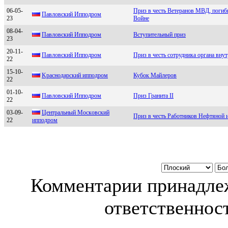
06-05-
Приз в честь Ветеранов МВД, погиб
Павлoвcкий Иппoдрoм
23
Войне
08-04-
Пaвловcкий Ипподpом
Вступительный приз
23
20-11-
Павлoвcкий Иппoдрoм
Приз в честь сотрудника органа вну
22
15-10-
Kраснoдарский иппoдрoм
Кубок Майлеров
22
01-10-
Павловский Ипподром
Приз Гранита II
22
03-09-
Цeнтральный Мocкoвcкий
Приз в честь Работников Нефтяной
22
иппoдрoм
Комментарии принадлеж
ответственност