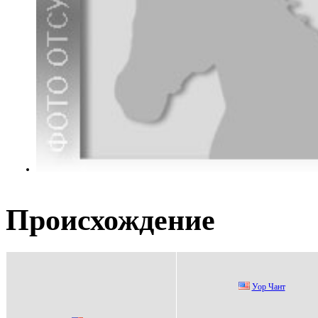
Происхождение
Уор Чант