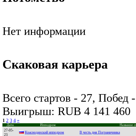
Нет информации
Скаковая карьера
Всего стартов - 27, Побед 
Выигрыш: RUB 4 141 460
1
2
3
4
»
Дата
Ипподром
Название с
27-05-
Краснодарский ипподром
В честь дня Пограничника
23