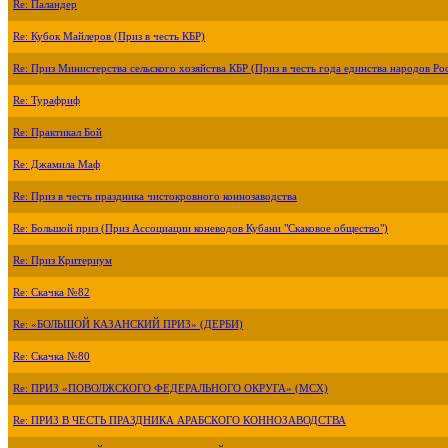
Re: Паландер
Re: Кубок Майлеров (Приз в честь КБР)
Re: Приз Министерства сельского хозяйства КБР (Приз в честь года единства народов Ро
Re: Турафриф
Re: Практикал Бой
Re: Джамила Маф
Re: Приз в честь праздника чистокровного коннозаводства
Re: Большой приз (Приз Ассоциации коневодов Кубани "Скаковое общество")
Re: Приз Критериум
Re: Скачка №82
Re: «БОЛЬШОЙ КАЗАНСКИЙ ПРИЗ» (ДЕРБИ)
Re: Скачка №80
Re: ПРИЗ «ПОВОЛЖСКОГО ФЕДЕРАЛЬНОГО ОКРУГА» (МСХ)
Re: ПРИЗ В ЧЕСТЬ ПРАЗДНИКА АРАБСКОГО КОННОЗАВОДСТВА