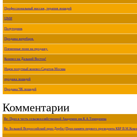
Профессиональный массаж, терапия лошадей
ЦМИ
Полуторник
Продажа жеребцов.
Племенные пони на продажу.
Коневоз на Дальний Восток!
Ищем попутный коневоз Саратов-Москва
продажа лошадей
Продажа ЧК лошадей
Комментарии
Re: Приз в честь сельскохозяйственной Академии им.К.А.Тимирязева
Re: Большой Всероссийский приз Дерби (Приз памяти первого президента КБР В.М.Коко