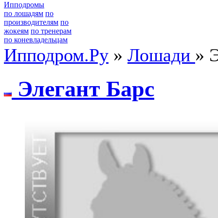
Ипподромы
по лошадям
по
производителям
по
жокеям
по тренерам
по коневладельцам
Ипподром.Ру
»
Лошади
» 
Элегант Барс