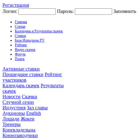
Регистрация
Логин:
Пароль:
Запомнить
Главная
Статьи
Календарь и Результаты скачек
Ставки
База Ипподром.РУ
Рейтинг
Видео скачек
Форум
Поиск
Активные ставки
Прошедшие ставки
Рейтинг
участников
Календарь скачек
Результаты
скачек
Новости
Скачки
Случной сезон
Индустрия
Зал славы
Аукционы
English
Лошади
Жокеи
Тренеры
Коневладельцы
Коннозаводчики