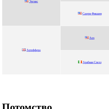
Эpгияс
Сaзерн Фикшен
Aрч
Аpтеффеpo
Аpaбиaн Спeлл
Потомство