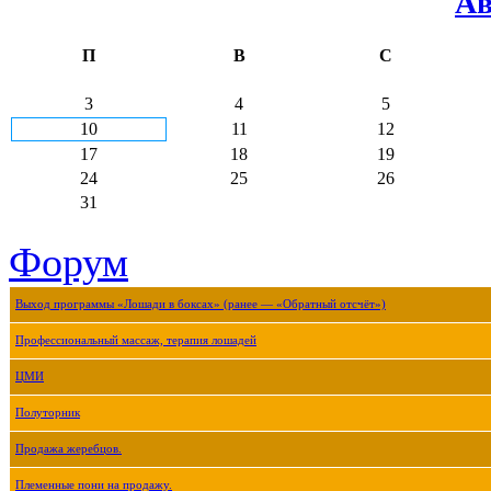
Ав
П
В
С
3
4
5
10
11
12
17
18
19
24
25
26
31
Форум
Выход программы «Лошади в боксах» (ранее — «Обратный отсчёт»)
Профессиональный массаж, терапия лошадей
ЦМИ
Полуторник
Продажа жеребцов.
Племенные пони на продажу.