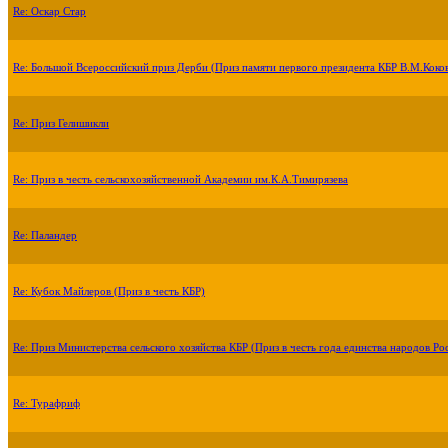
Re: Оскар Стар
Re: Большой Всероссийский приз Дерби (Приз памяти первого президента КБР В.М.Коко
Re: Приз Гелишикли
Re: Приз в честь сельскохозяйственной Академии им.К.А.Тимирязева
Re: Паландер
Re: Кубок Майлеров (Приз в честь КБР)
Re: Приз Министерства сельского хозяйства КБР (Приз в честь года единства народов Ро
Re: Турафриф