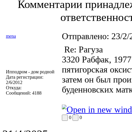
Комментарии принадлеж
ответственност
Отправлено:
23/2/
mena
Re: Рагуза
3320 Рабфак, 1977 
пятигорская оксис
Ипподром - дом родной
Дата регистрации:
затем он был прои
2/6/2012
буденновских матк
Откуда:
Сообщений:
4188
0
0