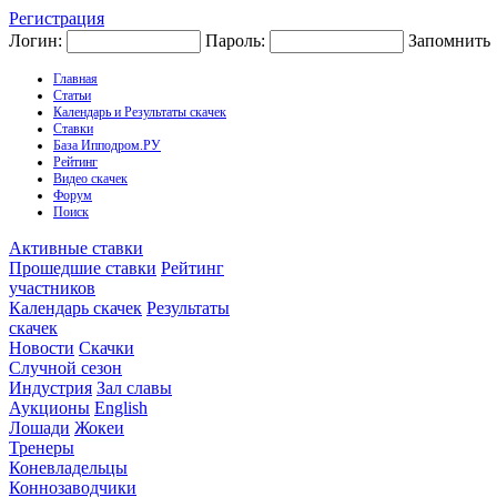
Регистрация
Логин:
Пароль:
Запомнить
Главная
Статьи
Календарь и Результаты скачек
Ставки
База Ипподром.РУ
Рейтинг
Видео скачек
Форум
Поиск
Активные ставки
Прошедшие ставки
Рейтинг
участников
Календарь скачек
Результаты
скачек
Новости
Скачки
Случной сезон
Индустрия
Зал славы
Аукционы
English
Лошади
Жокеи
Тренеры
Коневладельцы
Коннозаводчики