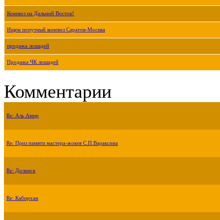
Коневоз на Дальний Восток!
Ищем попутный коневоз Саратов-Москва
продажа лошадей
Продажа ЧК лошадей
Комментарии
Re: Аль Амир
Re: Приз памяти мастера-жокея С.П.Вараксина
Re: Долинск
Re: Кабирхан