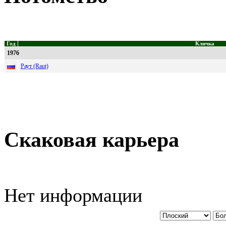
Год
Кличка
1976
Раут (Raut)
Скаковая карьера
Нет информации