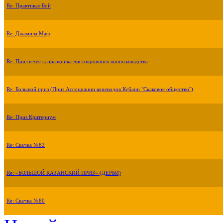
Re: Практикал Бой
Re: Джамила Маф
Re: Приз в честь праздника чистокровного коннозаводства
Re: Большой приз (Приз Ассоциации коневодов Кубани "Скаковое общество")
Re: Приз Критериум
Re: Скачка №82
Re: «БОЛЬШОЙ КАЗАНСКИЙ ПРИЗ» (ДЕРБИ)
Re: Скачка №80