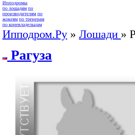
Ипподромы
по лошадям
по
производителям
по
жокеям
по тренерам
по коневладельцам
Ипподром.Ру
»
Лошади
» 
Рaгузa