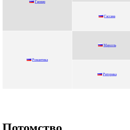
Гaрнир
Гассана
Mаpсeль
Рoмантика
Ритоpикa
Потомство