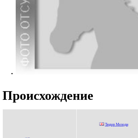
Происхождение
Тюдop Meлoди