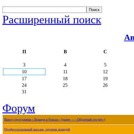
Расширенный поиск
Ав
П
В
С
3
4
5
10
11
12
17
18
19
24
25
26
31
Форум
Выход программы «Лошади в боксах» (ранее — «Обратный отсчёт»)
Профессиональный массаж, терапия лошадей