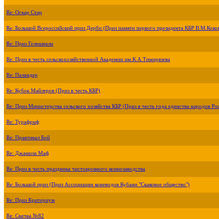
Re: Оскар Стар
Re: Большой Всероссийский приз Дерби (Приз памяти первого президента КБР В.М.Коко
Re: Приз Гелишикли
Re: Приз в честь сельскохозяйственной Академии им.К.А.Тимирязева
Re: Паландер
Re: Кубок Майлеров (Приз в честь КБР)
Re: Приз Министерства сельского хозяйства КБР (Приз в честь года единства народов Ро
Re: Турафриф
Re: Практикал Бой
Re: Джамила Маф
Re: Приз в честь праздника чистокровного коннозаводства
Re: Большой приз (Приз Ассоциации коневодов Кубани "Скаковое общество")
Re: Приз Критериум
Re: Скачка №82