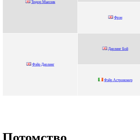
Тюдор Мьюзик
Фpэн
Дapлинг Бой
Фэйp Дapлинг
Фэйp Астpoнoмep
Потомство