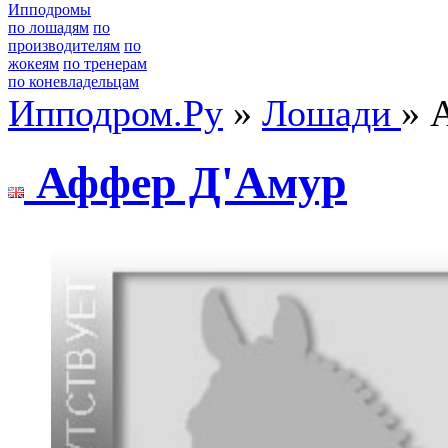
Ипподромы
по лошадям
по
производителям
по
жокеям
по тренерам
по коневладельцам
Ипподром.Ру
»
Лошади
» 
Аффеp Д'Амуp