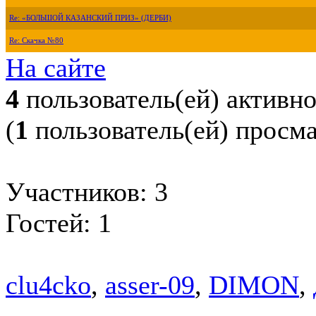
Re: «БОЛЬШОЙ КАЗАНСКИЙ ПРИЗ» (ДЕРБИ)
Re: Скачка №80
На сайте
4
пользователь(ей) активн
(
1
пользователь(ей) просм
Участников: 3
Гостей: 1
clu4cko
,
asser-09
,
DIMON
,