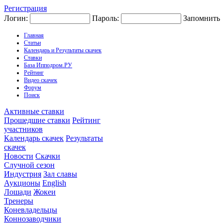
Регистрация
Логин:
Пароль:
Запомнить
Главная
Статьи
Календарь и Результаты скачек
Ставки
База Ипподром.РУ
Рейтинг
Видео скачек
Форум
Поиск
Активные ставки
Прошедшие ставки
Рейтинг
участников
Календарь скачек
Результаты
скачек
Новости
Скачки
Случной сезон
Индустрия
Зал славы
Аукционы
English
Лошади
Жокеи
Тренеры
Коневладельцы
Коннозаводчики