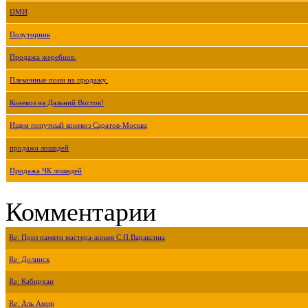
ЦМИ
Полуторник
Продажа жеребцов.
Племенные пони на продажу.
Коневоз на Дальний Восток!
Ищем попутный коневоз Саратов-Москва
продажа лошадей
Продажа ЧК лошадей
Комментарии
Re: Приз памяти мастера-жокея С.П.Вараксина
Re: Долинск
Re: Кабирхан
Re: Аль Амир