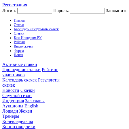
Регистрация
Логин:
Пароль:
Запомнить
Главная
Статьи
Календарь и Результаты скачек
Ставки
База Ипподром.РУ
Рейтинг
Видео скачек
Форум
Поиск
Активные ставки
Прошедшие ставки
Рейтинг
участников
Календарь скачек
Результаты
скачек
Новости
Скачки
Случной сезон
Индустрия
Зал славы
Аукционы
English
Лошади
Жокеи
Тренеры
Коневладельцы
Коннозаводчики