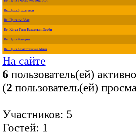
Re: Приз в честь жеребца Арт
Re: Приз Критериум
Re: Приз им.Абая
Re: Kinga Farm Казахстан Дерби
Re: Приз Фаворит
Re: Приз Казахстанская Миля
На сайте
6
пользователь(ей) активн
(
2
пользователь(ей) просм
Участников: 5
Гостей: 1