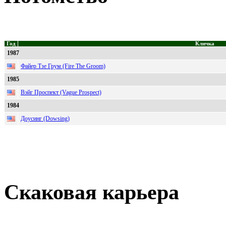
Год
Кличка
1987
Файер Тзе Грум (Fire The Groom)
1985
Вэйг Проспект (Vague Prospect)
1984
Доусинг (Dowsing)
Скаковая карьера