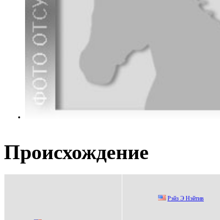
Происхождение
Pэйз Э Hэйтив