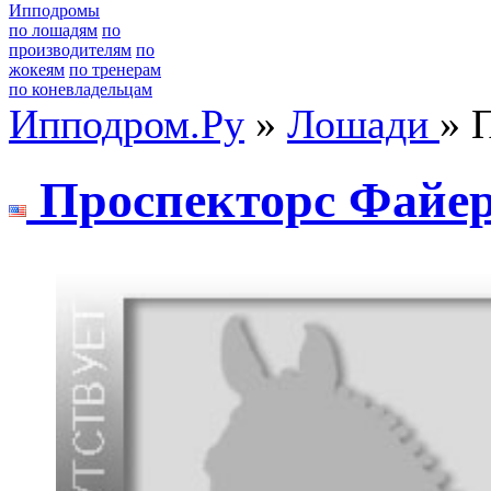
Ипподромы
по лошадям
по
производителям
по
жокеям
по тренерам
по коневладельцам
Ипподром.Ру
»
Лошади
» 
Проcпекторc Фaйе