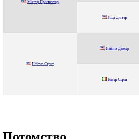
Миcтеp Пpоcпектоp
Голд Диггeр
Hэйтив Данceр
Hэйтив Стрит
Бивeр Стрит
Потомство