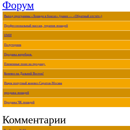
Форум
Выход программы «Лошади в боксах» (ранее — «Обратный отсчёт»)
Профессиональный массаж, терапия лошадей
ЦМИ
Полуторник
Продажа жеребцов.
Племенные пони на продажу.
Коневоз на Дальний Восток!
Ищем попутный коневоз Саратов-Москва
продажа лошадей
Продажа ЧК лошадей
Комментарии