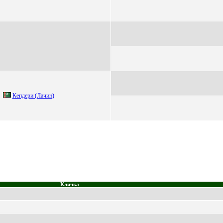
Кeпдepи (Лaчин)
Кличка