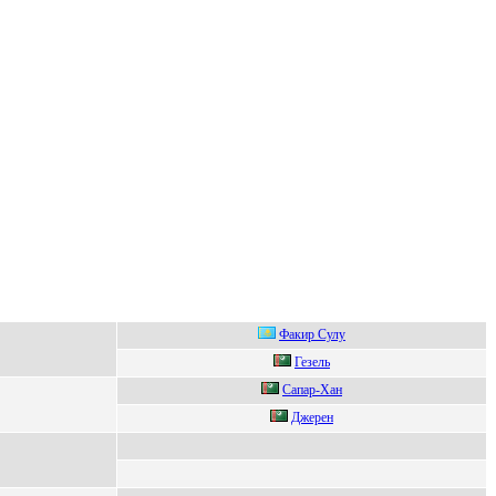
Фaкир Сулу
Гезель
Сапаp-Хан
Джeрeн