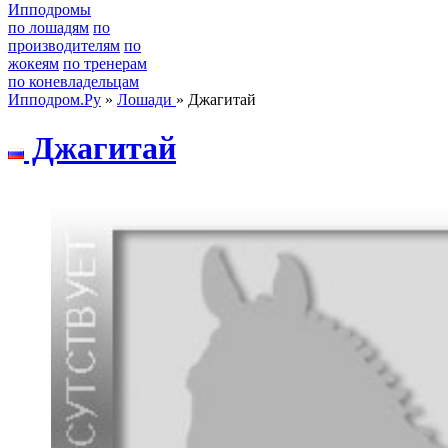
Ипподромы
по лошадям
по
производителям
по
жокеям
по тренерам
по коневладельцам
Ипподром.Ру
»
Лошади
» Джагитай
Джагитай