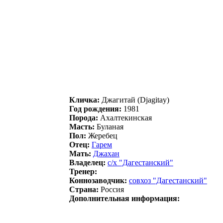
Кличка:
Джагитай (Djagitay)
Год рождения:
1981
Порода:
Ахалтекинская
Масть:
Буланая
Пол:
Жеребец
Отец:
Гарeм
Мать:
Джахан
Владелец:
c/х "Дагecтанcкий"
Тренер:
Коннозаводчик:
cовхоз "Дaгecтaнcкий"
Страна:
Россия
Дополнительная информация: