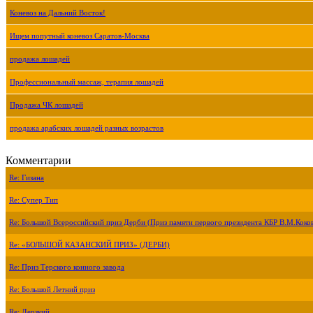
Коневоз на Дальний Восток!
Ищем попутный коневоз Саратов-Москва
продажа лошадей
Профессиональный массаж, терапия лошадей
Продажа ЧК лошадей
продажа арабских лошадей разных возрастов
Комментарии
Re: Гизана
Re: Супер Тип
Re: Большой Всероссийский приз Дерби (Приз памяти первого президента КБР В.М.Коко
Re: «БОЛЬШОЙ КАЗАНСКИЙ ПРИЗ» (ДЕРБИ)
Re: Приз Терского конного завода
Re: Большой Летний приз
Re: Дерзкий