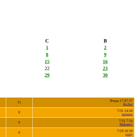
С
В
1
2
8
9
15
16
22
23
29
30
Вчера 17:07:37
11
Archer
7/31 14:44
0
nnnnnn
7/31 7:54
0
Maksim1
7/29 16:59
0
pony