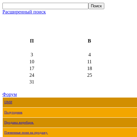
Расширенный поиск
П
В
3
4
10
11
17
18
24
25
31
Форум
ЦМИ
Полуторник
Продажа жеребцов.
Племенные пони на продажу.