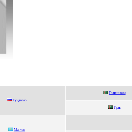
Гeлишикли
Гундoгaр
Гуль
Mантия