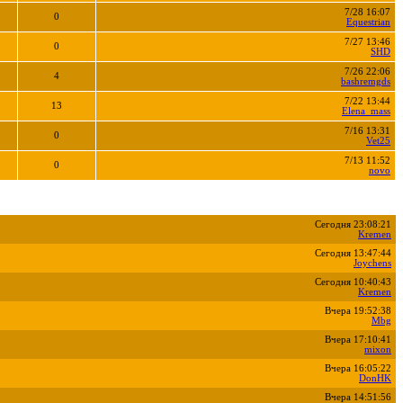
7/28 16:07
0
Equestrian
7/27 13:46
0
SHD
7/26 22:06
4
bashremgds
7/22 13:44
13
Elena_mass
7/16 13:31
0
Vet25
7/13 11:52
0
novo
Сегодня 23:08:21
Kremen
Сегодня 13:47:44
Joychens
Сегодня 10:40:43
Kremen
Вчера 19:52:38
Mbg
Вчера 17:10:41
mixon
Вчера 16:05:22
DonHK
Вчера 14:51:56