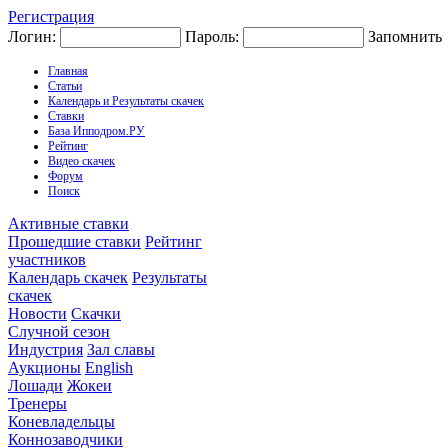
Регистрация
Логин:
Пароль:
Запомнить
Главная
Статьи
Календарь и Результаты скачек
Ставки
База Ипподром.РУ
Рейтинг
Видео скачек
Форум
Поиск
Активные ставки
Прошедшие ставки
Рейтинг
участников
Календарь скачек
Результаты
скачек
Новости
Скачки
Случной сезон
Индустрия
Зал славы
Аукционы
English
Лошади
Жокеи
Тренеры
Коневладельцы
Коннозаводчики