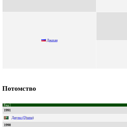
Джахан
Потомство
Год
1991
Джума (Djuma)
1990