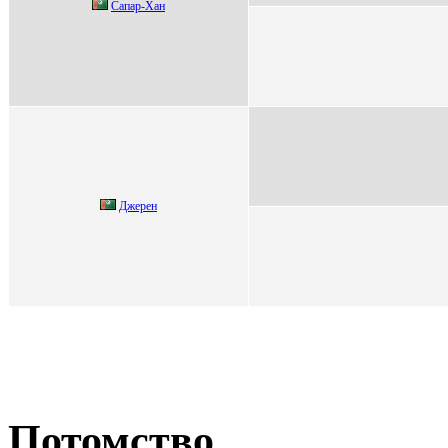
Cапар-Хан
Джеpен
Потомство