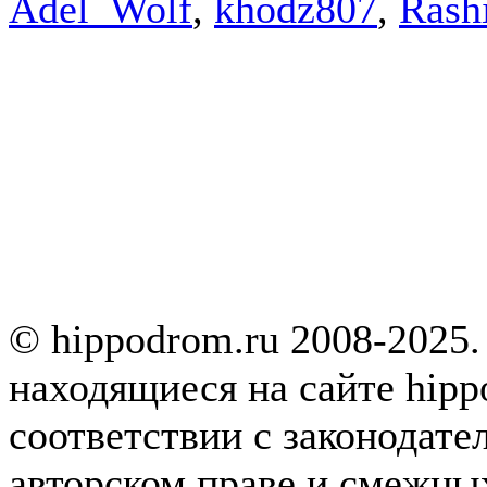
Adel_Wolf
,
khodz807
,
Rash
© hippodrom.ru 2008-2025.
находящиеся на сайте hipp
соответствии с законодате
авторском праве и смежны