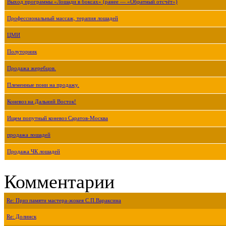
Выход программы «Лошади в боксах» (ранее — «Обратный отсчёт»)
Профессиональный массаж, терапия лошадей
ЦМИ
Полуторник
Продажа жеребцов.
Племенные пони на продажу.
Коневоз на Дальний Восток!
Ищем попутный коневоз Саратов-Москва
продажа лошадей
Продажа ЧК лошадей
Комментарии
Re: Приз памяти мастера-жокея С.П.Вараксина
Re: Долинск