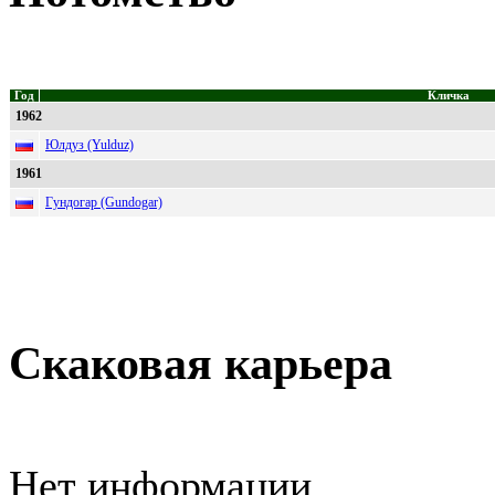
Год
Кличка
1962
Юлдуз (Yulduz)
1961
Гундогар (Gundogar)
Скаковая карьера
Нет информации