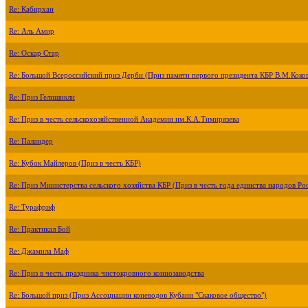
Re: Кабирхан
Re: Аль Амир
Re: Оскар Стар
Re: Большой Всероссийский приз Дерби (Приз памяти первого президента КБР В.М.Коко
Re: Приз Гелишикли
Re: Приз в честь сельскохозяйственной Академии им.К.А.Тимирязева
Re: Паландер
Re: Кубок Майлеров (Приз в честь КБР)
Re: Приз Министерства сельского хозяйства КБР (Приз в честь года единства народов Ро
Re: Турафриф
Re: Практикал Бой
Re: Джамила Маф
Re: Приз в честь праздника чистокровного коннозаводства
Re: Большой приз (Приз Ассоциации коневодов Кубани "Скаковое общество")