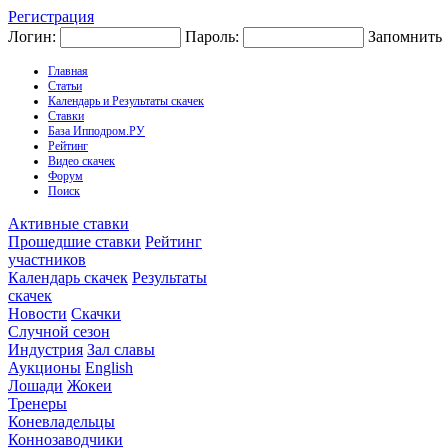
Регистрация
Логин:
Пароль:
Запомнить
Главная
Статьи
Календарь и Результаты скачек
Ставки
База Ипподром.РУ
Рейтинг
Видео скачек
Форум
Поиск
Активные ставки
Прошедшие ставки
Рейтинг
участников
Календарь скачек
Результаты
скачек
Новости
Скачки
Случной сезон
Индустрия
Зал славы
Аукционы
English
Лошади
Жокеи
Тренеры
Коневладельцы
Коннозаводчики