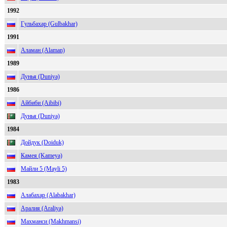
1992
Гульбахар (Gulbakhar)
1991
Аламан (Alaman)
1989
Дунья (Duniya)
1986
Айбиби (Aibibi)
Дунья (Duniya)
1984
Дойдук (Doiduk)
Камея (Kameya)
Майли 5 (Mayli 5)
1983
Алабахар (Alabakhar)
Аралия (Araliya)
Махманси (Makhmansi)