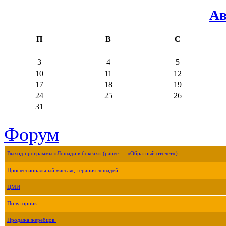
Ав
П
В
С
3
4
5
10
11
12
17
18
19
24
25
26
31
Форум
Выход программы «Лошади в боксах» (ранее — «Обратный отсчёт»)
Профессиональный массаж, терапия лошадей
ЦМИ
Полуторник
Продажа жеребцов.