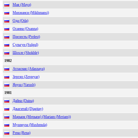
Мая (Maya)
Михманси (Mikhmansi)
Ода (Oda)
Осанна (Osanna)
Прелесть (Prelest)
Сульгун (Sulgul)
Шохле (Shokhle)
1982
Атласная (Atlasnaya)
Зергяр (Zergeyar)
Яруш (Yarush)
1981
Дайна (Daina)
Джагитай (Djagitay)
Марьям (Мерьям) (Mariam (Meriam))
Мушмула (Mushmula)
Рена (Rena)