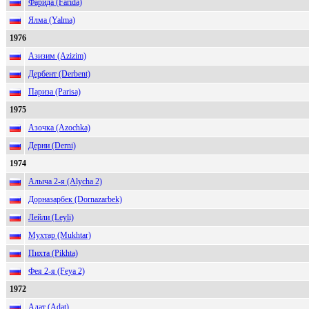
Фарида (Farida)
Ялма (Yalma)
1976
Азизим (Azizim)
Дербент (Derbent)
Париза (Parisa)
1975
Азочка (Azochka)
Дерни (Derni)
1974
Алыча 2-я (Alycha 2)
Дорназарбек (Dornazarbek)
Лейли (Leyli)
Мухтар (Mukhtar)
Пихта (Pikhta)
Фея 2-я (Feya 2)
1972
Адат (Adat)