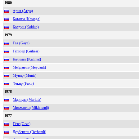
1980
Ария (Ariya)
Катанга (Katanga)
Колдун (Koldun)
1979
Гая (Gaya)
Гулизар (Gulizar)
Калимат (Kalimat)
Мейданли (Meydanli)
Мунир (Munir)
Факир (Fakir)
1978
Мариула (Mariula)
Михманли (Mikhmanli)
1977
Гёзе (Geze)
Дербентли (Derbentli)