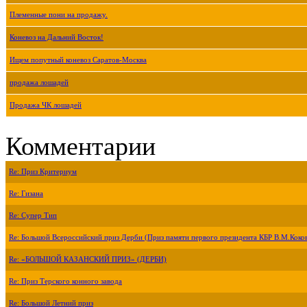
Племенные пони на продажу.
Коневоз на Дальний Восток!
Ищем попутный коневоз Саратов-Москва
продажа лошадей
Продажа ЧК лошадей
Комментарии
Re: Приз Критериум
Re: Гизана
Re: Супер Тип
Re: Большой Всероссийский приз Дерби (Приз памяти первого президента КБР В.М.Коко
Re: «БОЛЬШОЙ КАЗАНСКИЙ ПРИЗ» (ДЕРБИ)
Re: Приз Терского конного завода
Re: Большой Летний приз