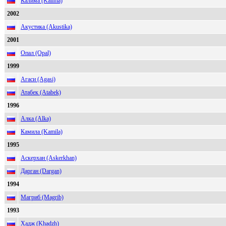
Калима (Kalima)
2002
Акустика (Akustika)
2001
Опал (Opal)
1999
Агаси (Agasi)
Атабек (Atabek)
1996
Алка (Alka)
Камила (Kamila)
1995
Аскерхан (Askerkhan)
Дарган (Dargan)
1994
Магриб (Magrib)
1993
Хадж (Khadzh)