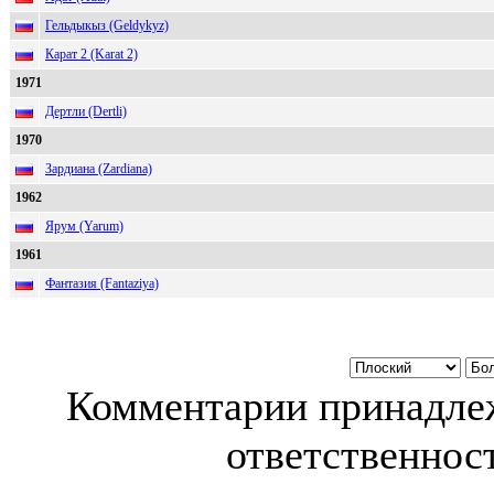
Гельдыкыз (Geldykyz)
Карат 2 (Karat 2)
1971
Дертли (Dertli)
1970
Зардиана (Zardiana)
1962
Ярум (Yarum)
1961
Фантазия (Fantaziya)
Комментарии принадлеж
ответственност