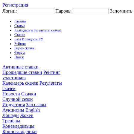
Регистрация
Логин:
Пароль:
Запомнить
Главная
Статьи
Календарь и Результаты скачек
Ставки
База Ипподром.РУ
Рейтинг
Видео скачек
Форум
Поиск
Активные ставки
Прошедшие ставки
Рейтинг
участников
Календарь скачек
Результаты
скачек
Новости
Скачки
Случной сезон
Индустрия
Зал славы
Аукционы
English
Лошади
Жокеи
Тренеры
Коневладельцы
Коннозаводчики