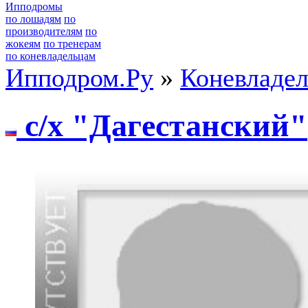
Ипподромы
по лошадям
по
производителям
по
жокеям
по тренерам
по коневладельцам
Ипподром.Ру
»
Коневладе
c/x "Дагecтанcкий"