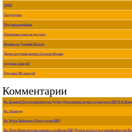
ЦМИ
Полуторник
Продажа жеребцов.
Племенные пони на продажу.
Коневоз на Дальний Восток!
Ищем попутный коневоз Саратов-Москва
продажа лошадей
Продажа ЧК лошадей
Комментарии
Re: Большой Всероссийский приз Дерби (Приз памяти первого президента КБР В.М.Коко
Re: Паландер
Re: Кубок Майлеров (Приз в честь КБР)
Re: Приз Министерства сельского хозяйства КБР (Приз в честь года единства народов Ро