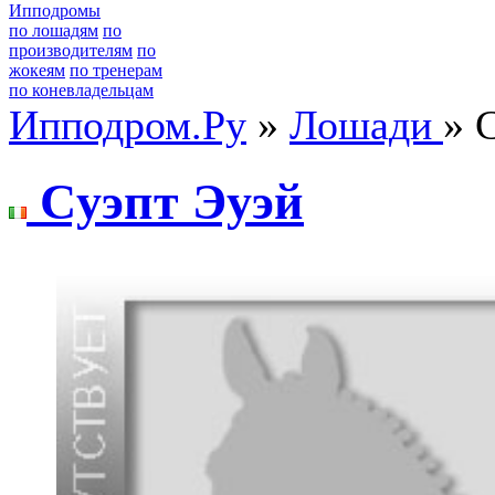
Ипподромы
по лошадям
по
производителям
по
жокеям
по тренерам
по коневладельцам
Ипподром.Ру
»
Лошади
» 
Cуэпт Эуэй