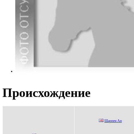
Происхождение
Шaрпен Ап