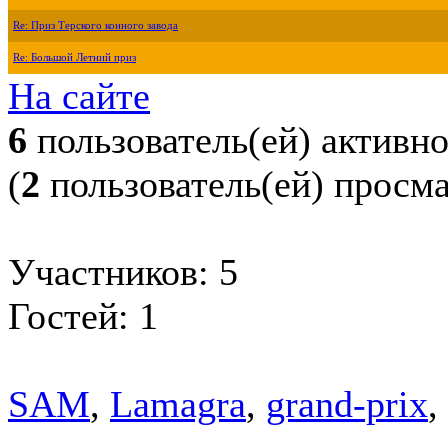
Re: Приз Терского конного завода
Re: Большой Летний приз
На сайте
6
пользователь(ей) активн
(
2
пользователь(ей) просм
Участников: 5
Гостей: 1
SAM
,
Lamagra
,
grand-prix
,