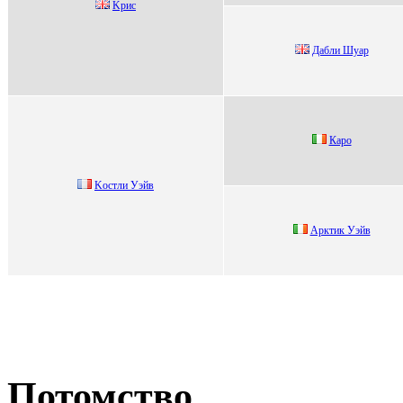
Kpиc
Дабли Шуар
Каpо
Kоcтли Уэйв
Арктик Уэйв
Потомство