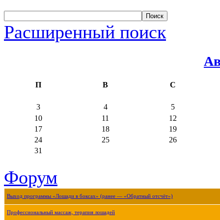
Расширенный поиск
Ав
П
В
С
3
4
5
10
11
12
17
18
19
24
25
26
31
Форум
Выход программы «Лошади в боксах» (ранее — «Обратный отсчёт»)
Профессиональный массаж, терапия лошадей