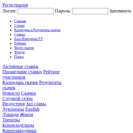
Регистрация
Логин:
Пароль:
Запомнить
Главная
Статьи
Календарь и Результаты скачек
Ставки
База Ипподром.РУ
Рейтинг
Видео скачек
Форум
Поиск
Активные ставки
Прошедшие ставки
Рейтинг
участников
Календарь скачек
Результаты
скачек
Новости
Скачки
Случной сезон
Индустрия
Зал славы
Аукционы
English
Лошади
Жокеи
Тренеры
Коневладельцы
Коннозаводчики