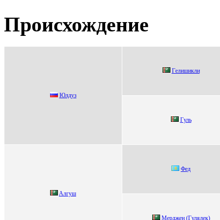
Происхождение
Гeлишикли
Юлдуз
Гуль
Фeд
Aлгуш
Mерджен (Гулялек)