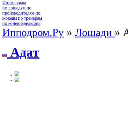
Ипподромы
по лошадям
по
производителям
по
жокеям
по тренерам
по коневладельцам
Ипподром.Ру
»
Лошади
» 
Адaт