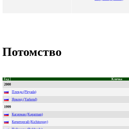
Потомство
Год
Кличка
2000
Плеяда (Pleyada)
Яркенд (Yarkend)
1999
Кагарман (Kagarman)
Кичиторгай (Kichitorgay)