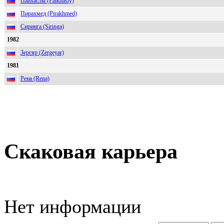
Пайхаслы (Paikhasly)
Пирахмед (Pirakhmed)
Сиринга (Siringa)
1982
Зергяр (Zergeyar)
1981
Рена (Rena)
Скаковая карьера
Нет информации