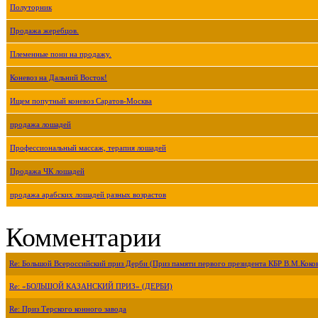
Полуторник
Продажа жеребцов.
Племенные пони на продажу.
Коневоз на Дальний Восток!
Ищем попутный коневоз Саратов-Москва
продажа лошадей
Профессиональный массаж, терапия лошадей
Продажа ЧК лошадей
продажа арабских лошадей разных возрастов
Комментарии
Re: Большой Всероссийский приз Дерби (Приз памяти первого президента КБР В.М.Коко
Re: «БОЛЬШОЙ КАЗАНСКИЙ ПРИЗ» (ДЕРБИ)
Re: Приз Терского конного завода