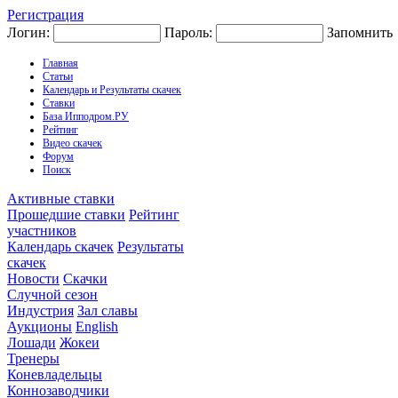
Регистрация
Логин:
Пароль:
Запомнить
Главная
Статьи
Календарь и Результаты скачек
Ставки
База Ипподром.РУ
Рейтинг
Видео скачек
Форум
Поиск
Активные ставки
Прошедшие ставки
Рейтинг
участников
Календарь скачек
Результаты
скачек
Новости
Скачки
Случной сезон
Индустрия
Зал славы
Аукционы
English
Лошади
Жокеи
Тренеры
Коневладельцы
Коннозаводчики