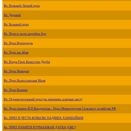
Re: Большой Летний приз
Re: Дерзкий
Re: Большой приз
Re: Приз в честь жеребца Арт
Re: Приз Критериум
Re: Приз им.Абая
Re: Kinga Farm Казахстан Дерби
Re: Приз Фаворит
Re: Приз Казахстанская Миля
Re: Приз Казанат
Re: Ограничительный приз (не имеющих платных мест)
Re: Приз памяти В.П.Кондратова - Приз Министерства Сельского хозяйства РФ
Re: ПРИЗ В ЧЕСТЬ КОБЫЛЫ ПАДИША ХАНШАЙЫМ
Re: ПРИЗ ПАМЯТИ КУРМАНЖАН ДАТКА (ОКС)