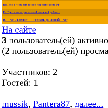
Re: Приз в честь дня военно-морского флота РФ
Re: Приз в честь дня казачьей воинской доблести
Re: ПРИЗ «ФАВОРИТ ПОВОЛЖЬЯ» (БОЛЬШОЙ ПРИЗ)
На сайте
3
пользователь(ей) активн
(
2
пользователь(ей) просм
Участников: 2
Гостей: 1
mussik
,
Pantera87
,
далее...