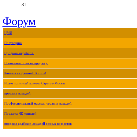
31
Форум
ЦМИ
Полуторник
Продажа жеребцов.
Племенные пони на продажу.
Коневоз на Дальний Восток!
Ищем попутный коневоз Саратов-Москва
продажа лошадей
Профессиональный массаж, терапия лошадей
Продажа ЧК лошадей
продажа арабских лошадей разных возрастов