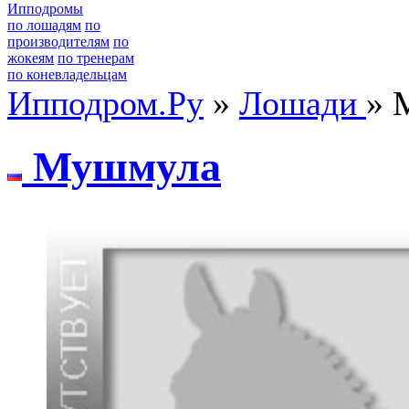
Ипподромы
по лошадям
по
производителям
по
жокеям
по тренерам
по коневладельцам
Ипподром.Ру
»
Лошади
» 
Мушмула