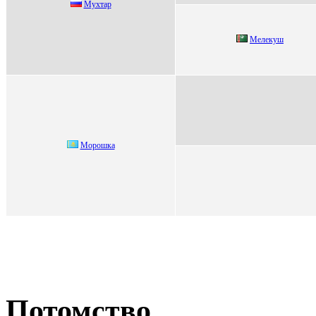
Муxтap
Мeлeкуш
Moрoшка
Потомство