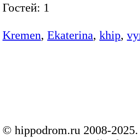
Гостей: 1
Kremen
,
Ekaterina
,
khip
,
vy
© hippodrom.ru 2008-2025.