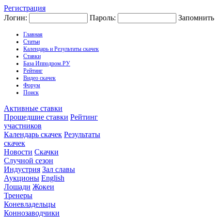
Регистрация
Логин:
Пароль:
Запомнить
Главная
Статьи
Календарь и Результаты скачек
Ставки
База Ипподром.РУ
Рейтинг
Видео скачек
Форум
Поиск
Активные ставки
Прошедшие ставки
Рейтинг
участников
Календарь скачек
Результаты
скачек
Новости
Скачки
Случной сезон
Индустрия
Зал славы
Аукционы
English
Лошади
Жокеи
Тренеры
Коневладельцы
Коннозаводчики