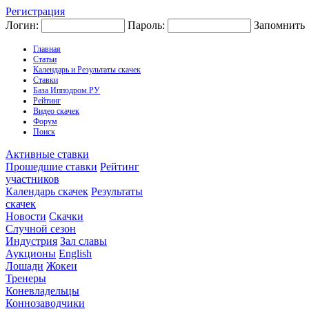
Регистрация
Логин:
Пароль:
Запомнить
Главная
Статьи
Календарь и Результаты скачек
Ставки
База Ипподром.РУ
Рейтинг
Видео скачек
Форум
Поиск
Активные ставки
Прошедшие ставки
Рейтинг
участников
Календарь скачек
Результаты
скачек
Новости
Скачки
Случной сезон
Индустрия
Зал славы
Аукционы
English
Лошади
Жокеи
Тренеры
Коневладельцы
Коннозаводчики