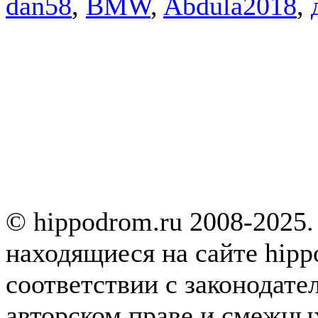
dan58
,
BMW
,
Abdula2018
,
© hippodrom.ru 2008-2025.
находящиеся на сайте hipp
соответствии с законодате
авторском праве и смежны