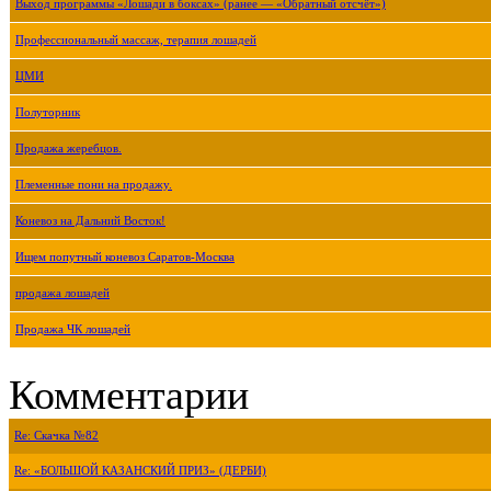
Выход программы «Лошади в боксах» (ранее — «Обратный отсчёт»)
Профессиональный массаж, терапия лошадей
ЦМИ
Полуторник
Продажа жеребцов.
Племенные пони на продажу.
Коневоз на Дальний Восток!
Ищем попутный коневоз Саратов-Москва
продажа лошадей
Продажа ЧК лошадей
Комментарии
Re: Скачка №82
Re: «БОЛЬШОЙ КАЗАНСКИЙ ПРИЗ» (ДЕРБИ)