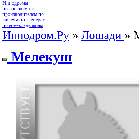
Ипподромы
по лошадям
по
производителям
по
жокеям
по тренерам
по коневладельцам
Ипподром.Ру
»
Лошади
» 
Мeлeкуш