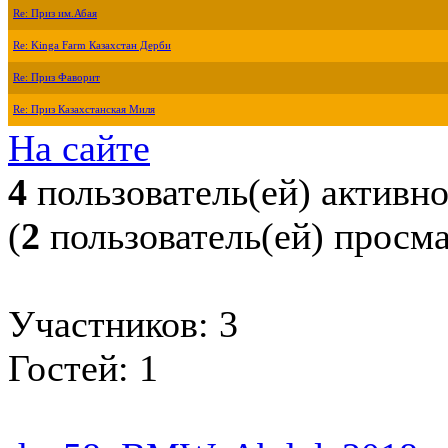
Re: Приз им.Абая
Re: Kinga Farm Казахстан Дерби
Re: Приз Фаворит
Re: Приз Казахстанская Миля
На сайте
4
пользователь(ей) активн
(
2
пользователь(ей) просм
Участников: 3
Гостей: 1