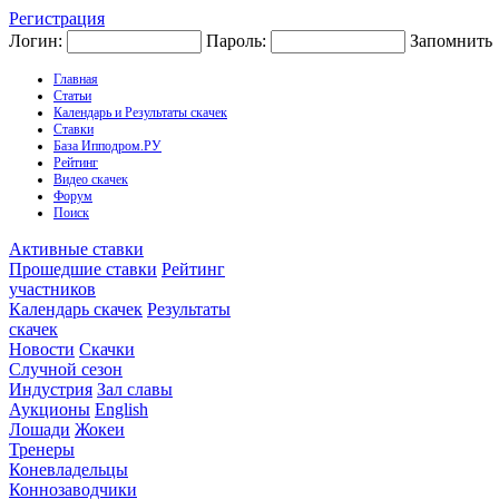
Регистрация
Логин:
Пароль:
Запомнить
Главная
Статьи
Календарь и Результаты скачек
Ставки
База Ипподром.РУ
Рейтинг
Видео скачек
Форум
Поиск
Активные ставки
Прошедшие ставки
Рейтинг
участников
Календарь скачек
Результаты
скачек
Новости
Скачки
Случной сезон
Индустрия
Зал славы
Аукционы
English
Лошади
Жокеи
Тренеры
Коневладельцы
Коннозаводчики