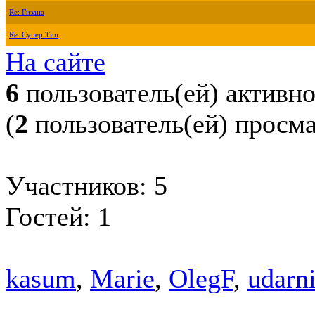
Re: Гизана
Re: Супер Тип
На сайте
6
пользователь(ей) активн
(
2
пользователь(ей) просм
Участников: 5
Гостей: 1
kasum
,
Marie
,
OlegF
,
udarn