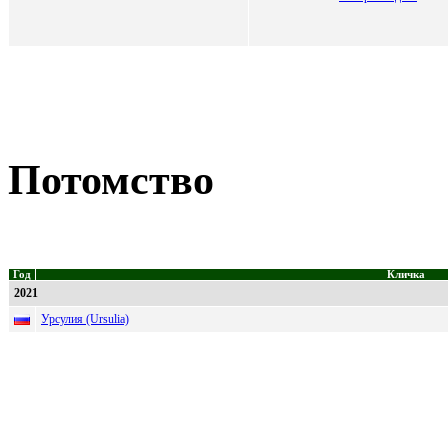
Потомство
Год
Кличка
2021
Урсулия (Ursulia)