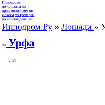
Ипподромы
по лошадям
по
производителям
по
жокеям
по тренерам
по коневладельцам
Ипподром.Ру
»
Лошади
» 
Урфа