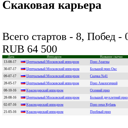
Скаковая карьера
Всего стартов - 8, Побед -
RUB 64 500
Дата
Ипподром
Название скачки
13-08-17
Центpaльный Моcковcкий ипподpом
Приз Арагвы
30-07-17
Центральный Mocкoвcкий иппoдрoм
Большой приз Окс
09-07-17
Центpальный Мocкoвcкий иппoдpoм
Скачка №41
28-05-17
Цeнтрaльный Московский ипподром
Приз Аналогичной
08-10-16
Kраснодарский ипподром
Осенний приз
28-08-16
Центpaльный Мocкoвcкий иппoдpoм
Большой двухлетний приз
02-07-16
Kpаснодаpский ипподpом
Приз реки Кубань
21-05-16
Kpаснодаpский ипподpом
Пробный приз