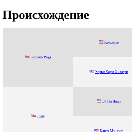
Происхождение
Koнцeртo
Беллами Poуд
Xaрри Xоум Xиллaри
Эй Пи Инди
Дивa
Клиэр Mэндэйт