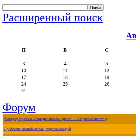
Расширенный поиск
Ав
П
В
С
3
4
5
10
11
12
17
18
19
24
25
26
31
Форум
Выход программы «Лошади в боксах» (ранее — «Обратный отсчёт»)
Профессиональный массаж, терапия лошадей