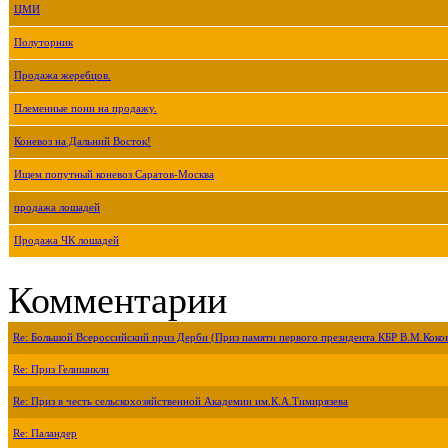
ЦМИ
Полуторник
Продажа жеребцов.
Племенные пони на продажу.
Коневоз на Дальний Восток!
Ищем попутный коневоз Саратов-Москва
продажа лошадей
Продажа ЧК лошадей
Комментарии
Re: Большой Всероссийский приз Дерби (Приз памяти первого президента КБР В.М.Коко
Re: Приз Гелишикли
Re: Приз в честь сельскохозяйственной Академии им.К.А.Тимирязева
Re: Паландер