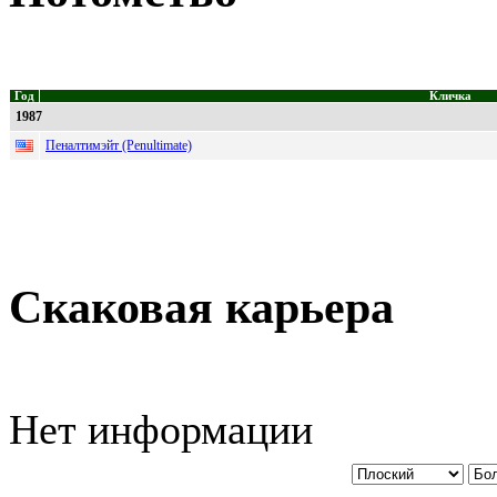
Год
Кличка
1987
Пеналтимэйт (Penultimate)
Скаковая карьера
Нет информации