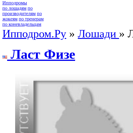
Ипподромы
по лошадям
по
производителям
по
жокеям
по тренерам
по коневладельцам
Ипподром.Ру
»
Лошади
» 
Ласт Физe