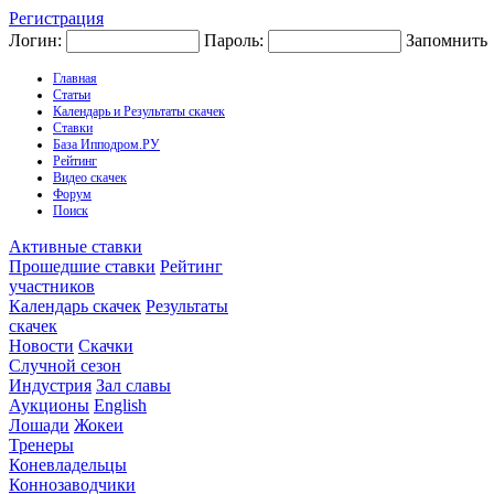
Регистрация
Логин:
Пароль:
Запомнить
Главная
Статьи
Календарь и Результаты скачек
Ставки
База Ипподром.РУ
Рейтинг
Видео скачек
Форум
Поиск
Активные ставки
Прошедшие ставки
Рейтинг
участников
Календарь скачек
Результаты
скачек
Новости
Скачки
Случной сезон
Индустрия
Зал славы
Аукционы
English
Лошади
Жокеи
Тренеры
Коневладельцы
Коннозаводчики