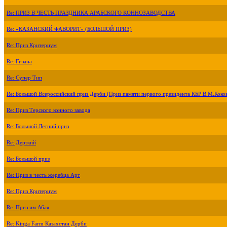
Re: ПРИЗ В ЧЕСТЬ ПРАЗДНИКА АРАБСКОГО КОННОЗАВОДСТВА
Re: «КАЗАНСКИЙ ФАВОРИТ» (БОЛЬШОЙ ПРИЗ)
Re: Приз Критериум
Re: Гизана
Re: Супер Тип
Re: Большой Всероссийский приз Дерби (Приз памяти первого президента КБР В.М.Коко
Re: Приз Терского конного завода
Re: Большой Летний приз
Re: Дерзкий
Re: Большой приз
Re: Приз в честь жеребца Арт
Re: Приз Критериум
Re: Приз им.Абая
Re: Kinga Farm Казахстан Дерби