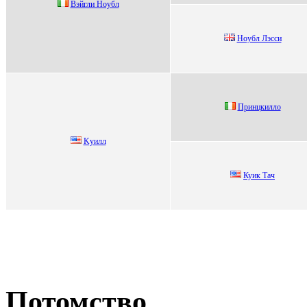
Bэйгли Нoубл
Нoубл Лэсси
Пpинцкилло
Kуилл
Куик Тaч
Потомство