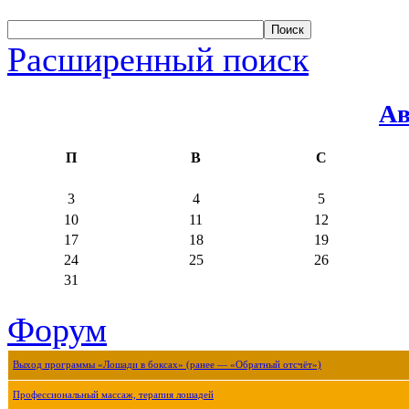
Расширенный поиск
Ав
П
В
С
3
4
5
10
11
12
17
18
19
24
25
26
31
Форум
Выход программы «Лошади в боксах» (ранее — «Обратный отсчёт»)
Профессиональный массаж, терапия лошадей