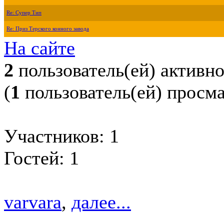
Re: Супер Тип
Re: Приз Терского конного завода
На сайте
2
пользователь(ей) активн
(
1
пользователь(ей) просм
Участников: 1
Гостей: 1
varvara
,
далее...