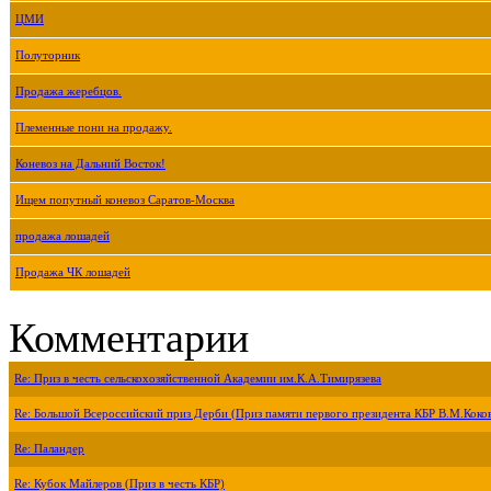
ЦМИ
Полуторник
Продажа жеребцов.
Племенные пони на продажу.
Коневоз на Дальний Восток!
Ищем попутный коневоз Саратов-Москва
продажа лошадей
Продажа ЧК лошадей
Комментарии
Re: Приз в честь сельскохозяйственной Академии им.К.А.Тимирязева
Re: Большой Всероссийский приз Дерби (Приз памяти первого президента КБР В.М.Коко
Re: Паландер
Re: Кубок Майлеров (Приз в честь КБР)