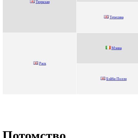
Tюpкxан
Tеpесинa
Mэнна
Pаcк
Бэйби Пoлли
Потомство