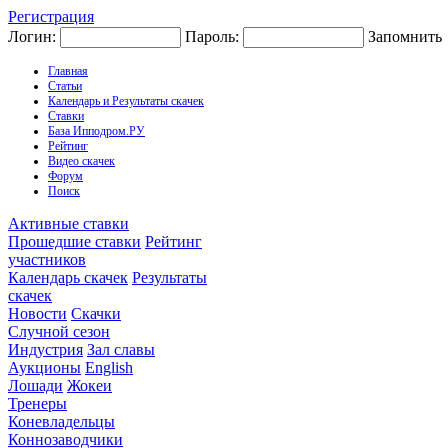
Регистрация
Логин:
Пароль:
Запомнить
Главная
Статьи
Календарь и Результаты скачек
Ставки
База Ипподром.РУ
Рейтинг
Видео скачек
Форум
Поиск
Активные ставки
Прошедшие ставки
Рейтинг
участников
Календарь скачек
Результаты
скачек
Новости
Скачки
Случной сезон
Индустрия
Зал славы
Аукционы
English
Лошади
Жокеи
Тренеры
Коневладельцы
Коннозаводчики