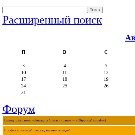
Расширенный поиск
Ав
П
В
С
3
4
5
10
11
12
17
18
19
24
25
26
31
Форум
Выход программы «Лошади в боксах» (ранее — «Обратный отсчёт»)
Профессиональный массаж, терапия лошадей