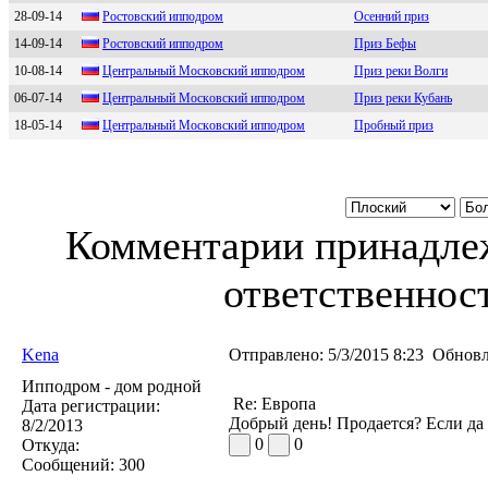
28-09-14
Рocтoвcкий иппoдрoм
Осенний приз
14-09-14
Рocтoвcкий иппoдрoм
Приз Бефы
10-08-14
Центpaльный Moскoвский иппoдpoм
Приз реки Волги
06-07-14
Центрaльный Мocкoвcкий иппoдрoм
Приз реки Кубань
18-05-14
Цeнтpaльный Moскoвский иппoдpoм
Пробный приз
Комментарии принадлеж
ответственност
Kena
Отправлено:
5/3/2015 8:23
Обновл
Ипподром - дом родной
Re: Европа
Дата регистрации:
Добрый день! Продается? Если да
8/2/2013
0
0
Откуда:
Сообщений:
300