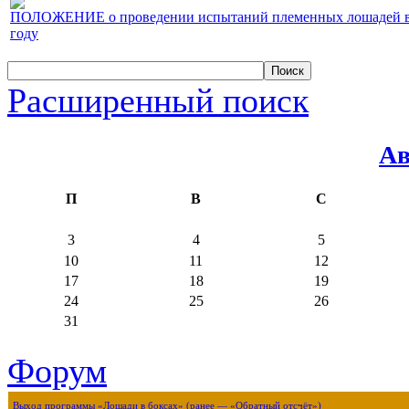
ПОЛОЖЕНИЕ о проведении испытаний племенных лошадей верх
году
Расширенный поиск
Ав
П
В
С
3
4
5
10
11
12
17
18
19
24
25
26
31
Форум
Выход программы «Лошади в боксах» (ранее — «Обратный отсчёт»)