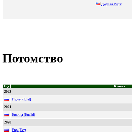
Джуелл Ридж
Потомство
Год
Кличка
2023
Идиал (Idial)
2021
Евклид (Euclid)
2020
Евр (Evr)