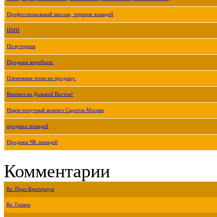
Профессиональный массаж, терапия лошадей
ЦМИ
Полуторник
Продажа жеребцов.
Племенные пони на продажу.
Коневоз на Дальний Восток!
Ищем попутный коневоз Саратов-Москва
продажа лошадей
Продажа ЧК лошадей
Комментарии
Re: Приз Критериум
Re: Гизана