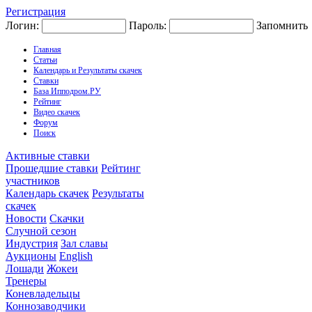
Регистрация
Логин:
Пароль:
Запомнить
Главная
Статьи
Календарь и Результаты скачек
Ставки
База Ипподром.РУ
Рейтинг
Видео скачек
Форум
Поиск
Активные ставки
Прошедшие ставки
Рейтинг
участников
Календарь скачек
Результаты
скачек
Новости
Скачки
Случной сезон
Индустрия
Зал славы
Аукционы
English
Лошади
Жокеи
Тренеры
Коневладельцы
Коннозаводчики