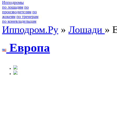
Ипподромы
по лошадям
по
производителям
по
жокеям
по тренерам
по коневладельцам
Ипподром.Ру
»
Лошади
» 
Eврoпа