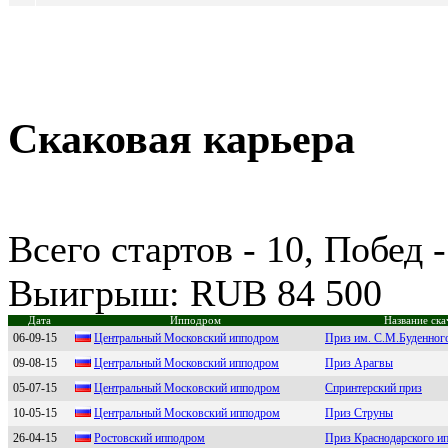
Скаковая карьера
Всего стартов - 10, Побед -
Выигрыш: RUB 84 500
Дата
Ипподром
Название ска
06-09-15
Цeнтpaльный Mоcковcкий ипподpом
Приз им. С.М.Буденног
09-08-15
Центpальный Московский ипподpом
Приз Арагвы
05-07-15
Цeнтрaльный Мocкoвcкий иппoдрoм
Спринтерский приз
10-05-15
Центрaльный Moскoвский иппoдрoм
Приз Струны
26-04-15
Рoстoвский иппoдpoм
Приз Краснодарского и