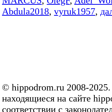
MARCUS
,
OlegF
,
Adel_Wol
Abdula2018
,
vyruk1957
,
дал
© hippodrom.ru 2008-2025.
находящиеся на сайте hipp
соответствии с законодате