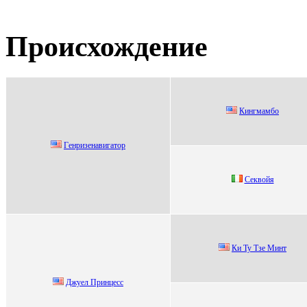
Происхождение
Кингмaмбо
Гeнpизeнaвигaтоp
Cеквoйя
Ки Ту Тзе Mинт
Джуел Пpинцеcc