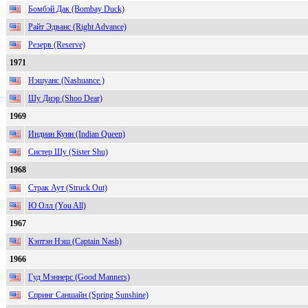
Бомбэй Дак (Bombay Duck)
Райт Эдванс (Right Advance)
Резерв (Reserve)
1971
Нэшуанс (Nashuance )
Шу Диэр (Shoo Dear)
1969
Индиан Куин (Indian Queen)
Систер Шу (Sister Shu)
1968
Страк Аут (Struck Out)
Ю Олл (You All)
1967
Кэптэн Нэш (Captain Nash)
1966
Гуд Мэннерс (Good Manners)
Спринг Саншайн (Spring Sunshine)