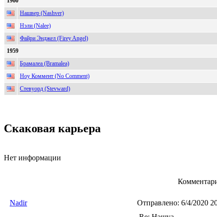
1960
Нашвер (Nashver)
Нэли (Nalee)
Файри Энджел (Firey Angel)
1959
Брамалеа (Bramalea)
Ноу Коммент (No Comment)
Стевуорд (Stevward)
Скаковая карьера
Нет информации
Комментари
Nadir
Отправлено:
6/4/2020 2
Re: Нэшуа