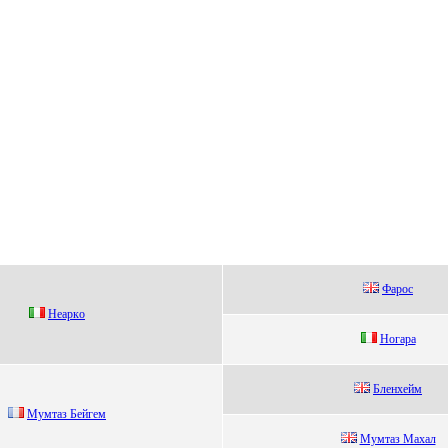
Фapoc
Heapкo
Ногара
Бленхейм
Mумтaз Бeйгeм
Мумтaз Мaxaл