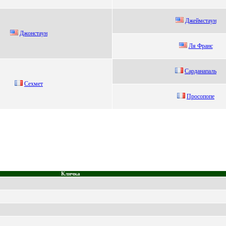
Джеймcтaун
Джонстaун
Ля Фрaнс
Capдaнaпaль
Сехмет
Проcопопе
Кличка