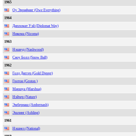
1965
Оу Эврифинг (Owe Everything)
1964
Дипломат Уэй (Diplomat Way)
Никома (Nicoma)
1963
Нэшвуд (Nashwood)
Сноу Болл (Snow Ball)
1962
Голд Диггер (Gold Digger)
Гротон (Groton )
Маршуа (Marshua)
Нэйчер (Nature)
Эмбернаш (Ambernash)
Эшлинг (Ashling)
1961
Нэшнел (National)