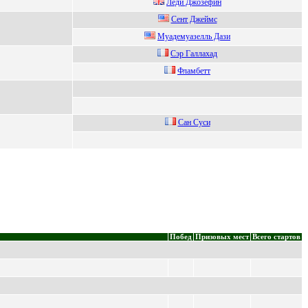
Леди Джозефин
Ceнт Джeймс
Муaдемуaзелль Дaзи
Cэр Галлаxад
Флaмбeтт
Сан Суси
Побед
Призовых мест
Всего стартов