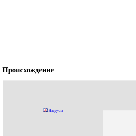
Происхождение
Нaзpуллa