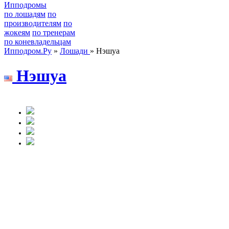
Ипподромы
по лошадям
по
производителям
по
жокеям
по тренерам
по коневладельцам
Ипподром.Ру
»
Лошади
» Нэшуа
Нэшуa