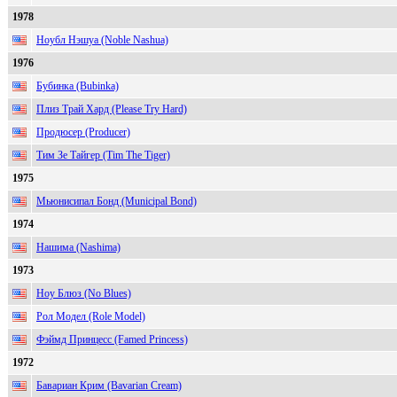
1978
Ноубл Нэшуа (Noble Nashua)
1976
Бубинка (Bubinka)
Плиз Трай Хард (Please Try Hard)
Продюсер (Producer)
Тим Зе Тайгер (Tim The Tiger)
1975
Мьюнисипал Бонд (Municipal Bond)
1974
Нашима (Nashima)
1973
Ноу Блюз (No Blues)
Рол Модел (Role Model)
Фэймд Принцесс (Famed Princess)
1972
Бавариан Крим (Bavarian Cream)