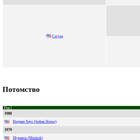
Сeгулa
Потомство
Год
1980
Индиан Хаус (Indian House)
1979
Муриеск (Muriesk)