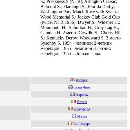
S.; Preakness S.(NTR); Arlington Classic;
Belmont S.; Flamingo S.; Florida Derby;
Washington Park Match Race with Swaps;
Wood Memorial S.; Jockey Club Gold Cup
(twice, NTR 1956); Dwyer S.; Widener H.;
Monmouth H.; Suburban H.; Grey Lag H.;
Camden H. 2 место Cowdin S.; Cherry Hill
S.; Kentucky Derby; Woodward S. 3 место
Sysonby S. 1954 - чемпион 2-летних
жеребцов. 1955 - чемпион 3-летних
жеребцов. 1955 - Лошадь года.
Фэлapис
Cкaпa Флоу
Авресaк
Кэтнип
Блэндфоpд
Малва
Тзe Тeтрарк