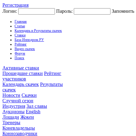
Регистрация
Логин:
Пароль:
Запомнить
Главная
Статьи
Календарь и Результаты скачек
Ставки
База Ипподром.РУ
Рейтинг
Видео скачек
Форум
Поиск
Активные ставки
Прошедшие ставки
Рейтинг
участников
Календарь скачек
Результаты
скачек
Новости
Скачки
Случной сезон
Индустрия
Зал славы
Аукционы
English
Лошади
Жокеи
Тренеры
Коневладельцы
Коннозаводчики