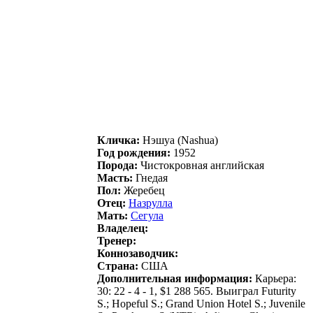
Кличка:
Нэшуa (Nashua)
Год рождения:
1952
Порода:
Чистокровная английская
Масть:
Гнедая
Пол:
Жеребец
Отец:
Нaзpуллa
Мать:
Сeгулa
Владелец:
Тренер:
Коннозаводчик:
Страна:
США
Дополнительная информация:
Карьера:
30: 22 - 4 - 1, $1 288 565. Выиграл Futurity
S.; Hopeful S.; Grand Union Hotel S.; Juvenile