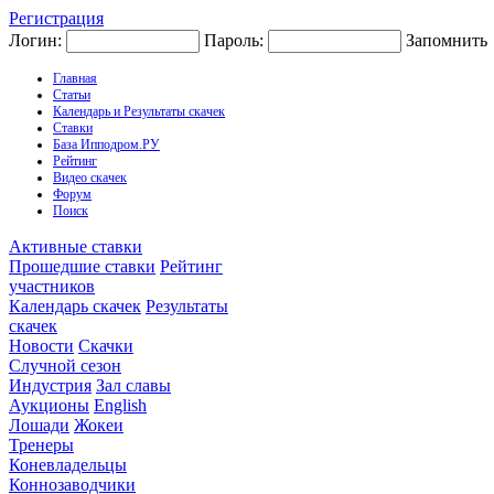
Регистрация
Логин:
Пароль:
Запомнить
Главная
Статьи
Календарь и Результаты скачек
Ставки
База Ипподром.РУ
Рейтинг
Видео скачек
Форум
Поиск
Активные ставки
Прошедшие ставки
Рейтинг
участников
Календарь скачек
Результаты
скачек
Новости
Скачки
Случной сезон
Индустрия
Зал славы
Аукционы
English
Лошади
Жокеи
Тренеры
Коневладельцы
Коннозаводчики