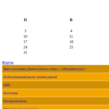
П
В
3
4
10
11
17
18
24
25
31
Форум
Выход программы «Лошади в боксах» (ранее — «Обратный отсчёт»)
Профессиональный массаж, терапия лошадей
ЦМИ
Полуторник
Продажа жеребцов.
Племенные пони на продажу.