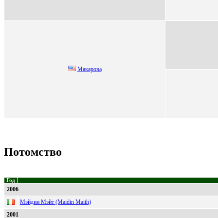
Mакарова
Потомство
Год
2006
Мэйдин Мэйт (Maidin Maith)
2001