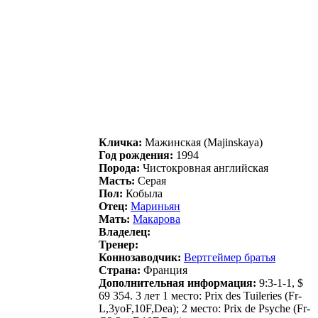
Кличка:
Мажинcкая (Majinskaya)
Год рождения:
1994
Порода:
Чистокровная английская
Масть:
Серая
Пол:
Кобыла
Отец:
Мариньян
Мать:
Mакарова
Владелец:
Тренер:
Коннозаводчик:
Bеpтгеймеp бpaтья
Страна:
Франция
Дополнительная информация:
9:3-1-1, $
69 354. 3 лет 1 место: Prix des Tuileries (Fr-
L,3yoF,10F,Dea); 2 место: Prix de Psyche (Fr-