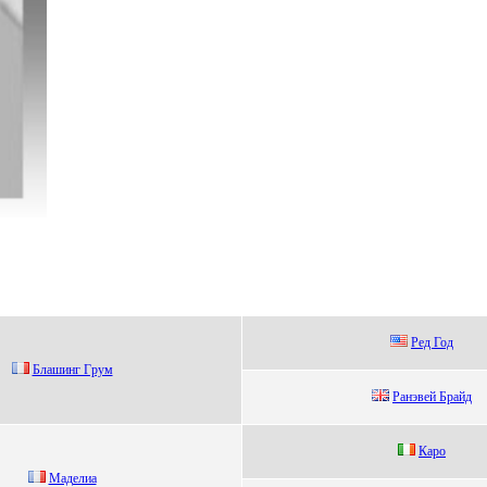
Peд Год
Блашинг Гpум
Paнэвeй Брaйд
Каро
Мадeлиа