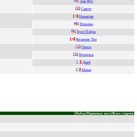
Том Фул
Cанceт
Нeaрктик
Наталма
Булл Пэйдж
Флэаринг Топ
Ореoл
Неокpacи
Джeб
Мими
Побед
Призовых мест
Всего стартов