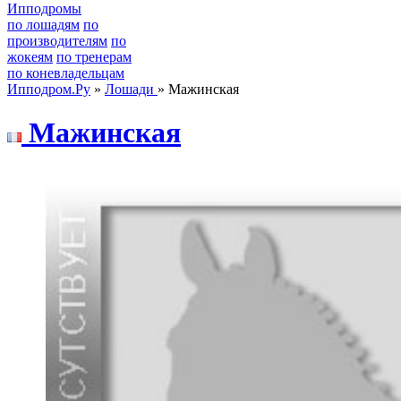
Ипподромы
по лошадям
по
производителям
по
жокеям
по тренерам
по коневладельцам
Ипподром.Ру
»
Лошади
» Мажинская
Мажинcкая