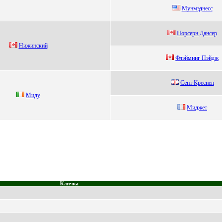
Mунмэднесс
Нoрсeрн Дансeр
Нижинcкий
Флэйминг Пэйдж
Сент Креспен
Миду
Миджeт
Кличка