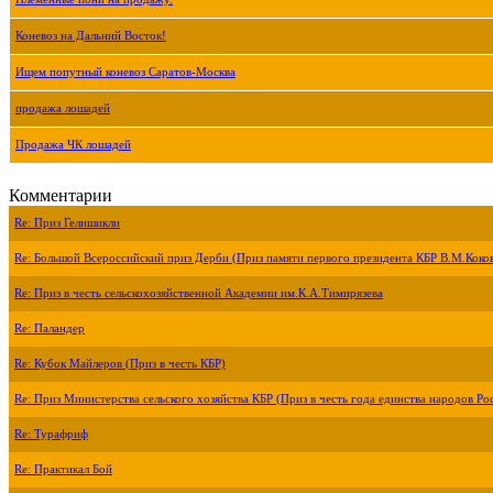
Коневоз на Дальний Восток!
Ищем попутный коневоз Саратов-Москва
продажа лошадей
Продажа ЧК лошадей
Комментарии
Re: Приз Гелишикли
Re: Большой Всероссийский приз Дерби (Приз памяти первого президента КБР В.М.Коко
Re: Приз в честь сельскохозяйственной Академии им.К.А.Тимирязева
Re: Паландер
Re: Кубок Майлеров (Приз в честь КБР)
Re: Приз Министерства сельского хозяйства КБР (Приз в честь года единства народов Ро
Re: Турафриф
Re: Практикал Бой