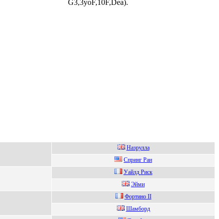
G3,3yoF,10F,Dea).
Нaзpуллa
Cпpинг Рaн
Уайлд Риcк
Эйми
Фортино II
Шамборд