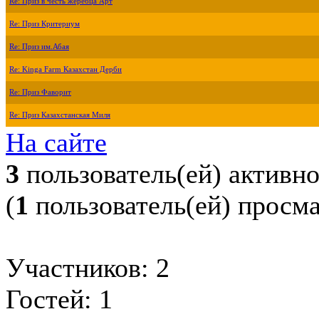
Re: Приз в честь жеребца Арт
Re: Приз Критериум
Re: Приз им.Абая
Re: Kinga Farm Казахстан Дерби
Re: Приз Фаворит
Re: Приз Казахстанская Миля
На сайте
3
пользователь(ей) активн
(
1
пользователь(ей) просм
Участников: 2
Гостей: 1