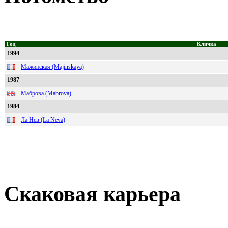
Год
Кличка
1994
Мажинская (Majinskaya)
1987
Маброва (Mabrova)
1984
Ла Нев (La Neva)
Скаковая карьера