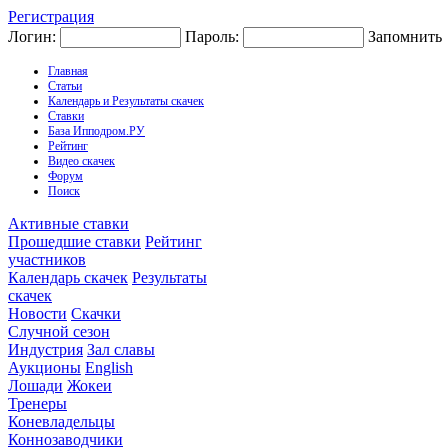
Регистрация
Логин:
Пароль:
Запомнить
Главная
Статьи
Календарь и Результаты скачек
Ставки
База Ипподром.РУ
Рейтинг
Видео скачек
Форум
Поиск
Активные ставки
Прошедшие ставки
Рейтинг
участников
Календарь скачек
Результаты
скачек
Новости
Скачки
Случной сезон
Индустрия
Зал славы
Аукционы
English
Лошади
Жокеи
Тренеры
Коневладельцы
Коннозаводчики