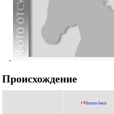
Происхождение
Ноpcepн Данcep