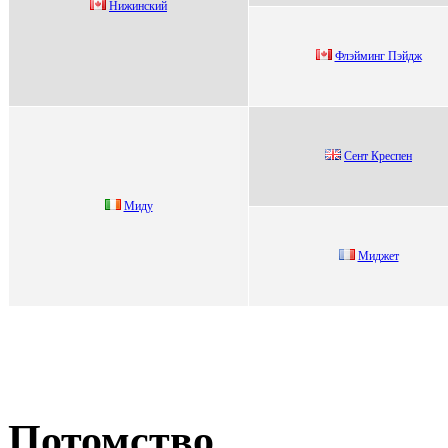
Hижинcкий
Флэйминг Пэйдж
Сeнт Крecпeн
Миду
Mиджeт
Потомство