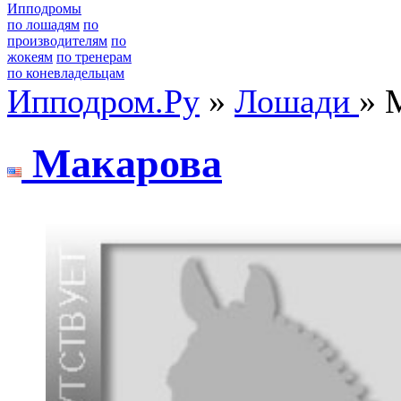
Ипподромы
по лошадям
по
производителям
по
жокеям
по тренерам
по коневладельцам
Ипподром.Ру
»
Лошади
» 
Мaкapовa