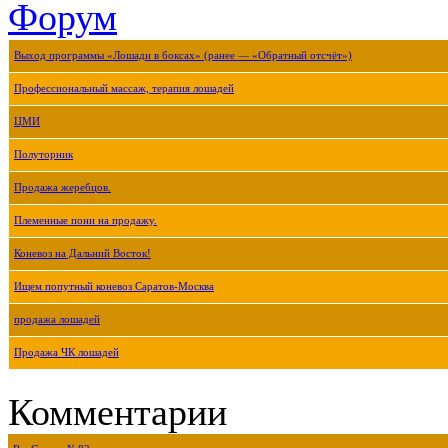
Форум
Выход программы «Лошади в боксах» (ранее — «Обратный отсчёт»)
Профессиональный массаж, терапия лошадей
ЦМИ
Полуторник
Продажа жеребцов.
Племенные пони на продажу.
Коневоз на Дальний Восток!
Ищем попутный коневоз Саратов-Москва
продажа лошадей
Продажа ЧК лошадей
Комментарии