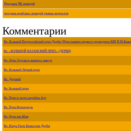
Продажа ЧК лошадей
продажа арабских лошадей разных возрастов
Комментарии
Re: Большой Всероссийский приз Дерби (Приз памяти первого президента КБР В.М.Коко
Re: «БОЛЬШОЙ КАЗАНСКИЙ ПРИЗ» (ДЕРБИ)
Re: Приз Терского конного завода
Re: Большой Летний приз
Re: Дерзкий
Re: Большой приз
Re: Приз в честь жеребца Арт
Re: Приз Критериум
Re: Приз им.Абая
Re: Kinga Farm Казахстан Дерби