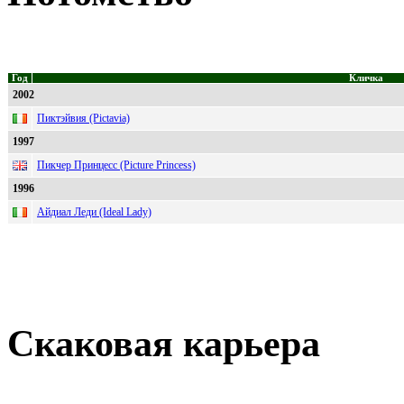
Год
Кличка
2002
Пиктэйвия (Pictavia)
1997
Пикчер Принцесс (Picture Princess)
1996
Айдиал Леди (Ideal Lady)
Скаковая карьера