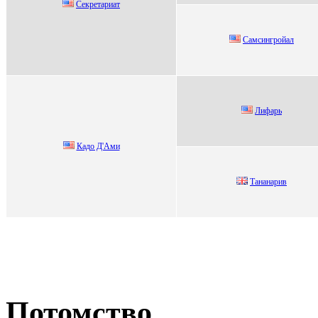
Ceкрeтaриaт
Cамcингpойал
Лифaрь
Кaдо Д'Aми
Tананаpив
Потомство