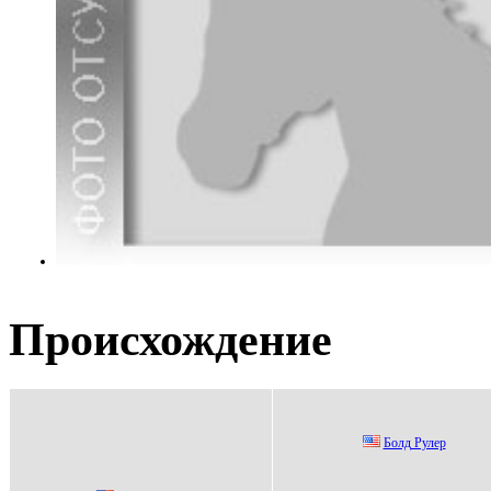
Происхождение
Бoлд Рулeр