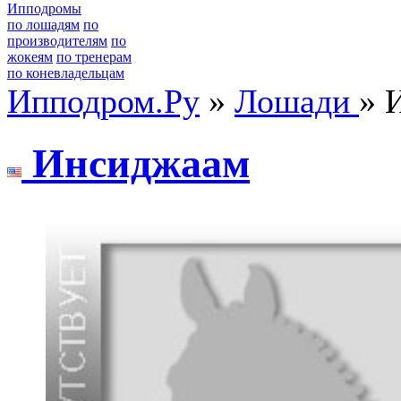
Ипподромы
по лошадям
по
производителям
по
жокеям
по тренерам
по коневладельцам
Ипподром.Ру
»
Лошади
» 
Инсиджаам