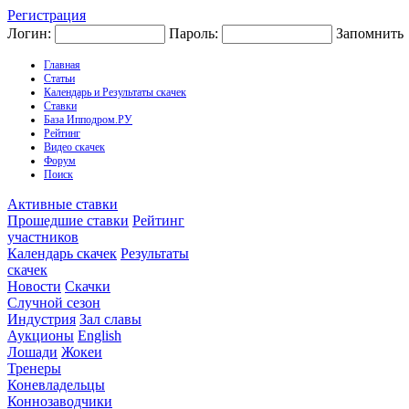
Регистрация
Логин:
Пароль:
Запомнить
Главная
Статьи
Календарь и Результаты скачек
Ставки
База Ипподром.РУ
Рейтинг
Видео скачек
Форум
Поиск
Активные ставки
Прошедшие ставки
Рейтинг
участников
Календарь скачек
Результаты
скачек
Новости
Скачки
Случной сезон
Индустрия
Зал славы
Аукционы
English
Лошади
Жокеи
Тренеры
Коневладельцы
Коннозаводчики