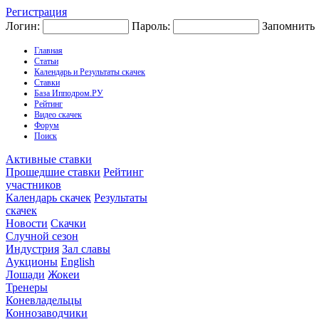
Регистрация
Логин:
Пароль:
Запомнить
Главная
Статьи
Календарь и Результаты скачек
Ставки
База Ипподром.РУ
Рейтинг
Видео скачек
Форум
Поиск
Активные ставки
Прошедшие ставки
Рейтинг
участников
Календарь скачек
Результаты
скачек
Новости
Скачки
Случной сезон
Индустрия
Зал славы
Аукционы
English
Лошади
Жокеи
Тренеры
Коневладельцы
Коннозаводчики