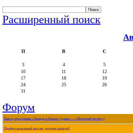
Расширенный поиск
Ав
П
В
С
3
4
5
10
11
12
17
18
19
24
25
26
31
Форум
Выход программы «Лошади в боксах» (ранее — «Обратный отсчёт»)
Профессиональный массаж, терапия лошадей