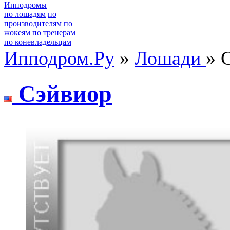
Ипподромы
по лошадям
по
производителям
по
жокеям
по тренерам
по коневладельцам
Ипподром.Ру
»
Лошади
» 
Сэйвиор