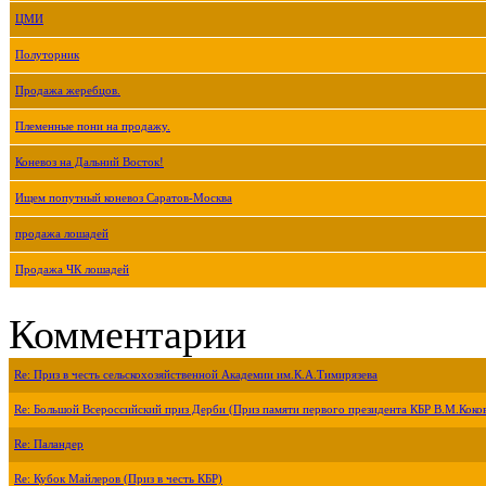
ЦМИ
Полуторник
Продажа жеребцов.
Племенные пони на продажу.
Коневоз на Дальний Восток!
Ищем попутный коневоз Саратов-Москва
продажа лошадей
Продажа ЧК лошадей
Комментарии
Re: Приз в честь сельскохозяйственной Академии им.К.А.Тимирязева
Re: Большой Всероссийский приз Дерби (Приз памяти первого президента КБР В.М.Коко
Re: Паландер
Re: Кубок Майлеров (Приз в честь КБР)