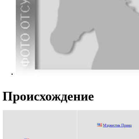
Происхождение
Мэджеcтик Пpинц