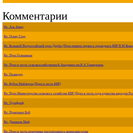
Комментарии
Re: Аль Амир
Re: Оскар Стар
Re: Большой Всероссийский приз Дерби (Приз памяти первого президента КБР В.М.Коко
Re: Приз Гелишикли
Re: Приз в честь сельскохозяйственной Академии им.К.А.Тимирязева
Re: Паландер
Re: Кубок Майлеров (Приз в честь КБР)
Re: Приз Министерства сельского хозяйства КБР (Приз в честь года единства народов Ро
Re: Турафриф
Re: Практикал Бой
Re: Джамила Маф
Re: Приз в честь праздника чистокровного коннозаводства