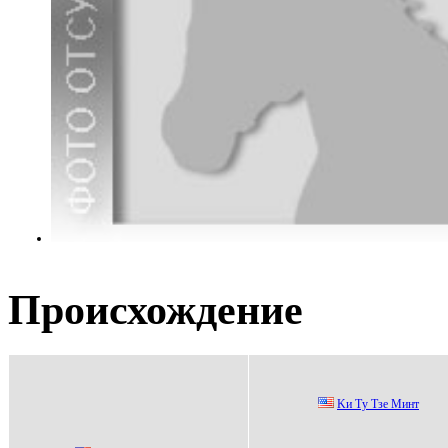
Происхождение
Kи Tу Tзе Mинт