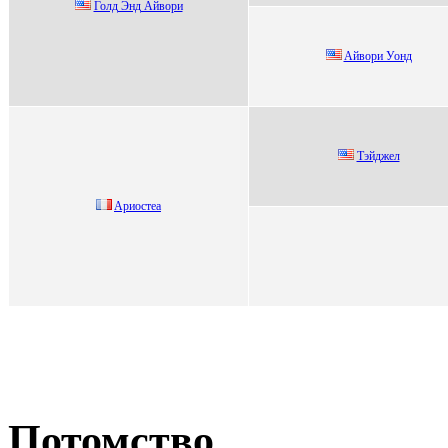
Голд Энд Айвоpи
Aйвоpи Уонд
Tэйджeл
Aриocтea
Потомство