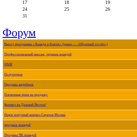
17
18
19
24
25
26
31
Форум
Выход программы «Лошади в боксах» (ранее — «Обратный отсчёт»)
Профессиональный массаж, терапия лошадей
ЦМИ
Полуторник
Продажа жеребцов.
Племенные пони на продажу.
Коневоз на Дальний Восток!
Ищем попутный коневоз Саратов-Москва
продажа лошадей
Продажа ЧК лошадей