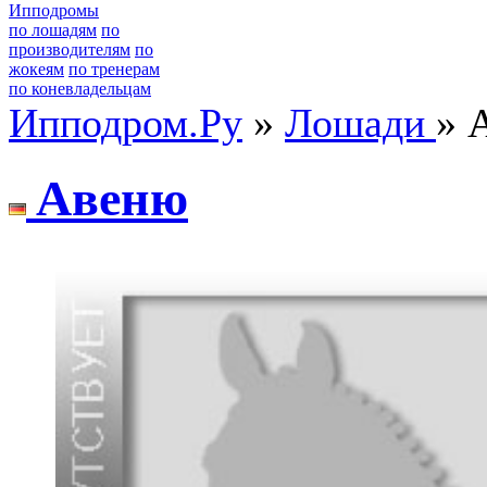
Ипподромы
по лошадям
по
производителям
по
жокеям
по тренерам
по коневладельцам
Ипподром.Ру
»
Лошади
» 
Aвeню