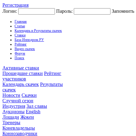
Регистрация
Логин:
Пароль:
Запомнить
Главная
Статьи
Календарь и Результаты скачек
Ставки
База Ипподром.РУ
Рейтинг
Видео скачек
Форум
Поиск
Активные ставки
Прошедшие ставки
Рейтинг
участников
Календарь скачек
Результаты
скачек
Новости
Скачки
Случной сезон
Индустрия
Зал славы
Аукционы
English
Лошади
Жокеи
Тренеры
Коневладельцы
Коннозаводчики