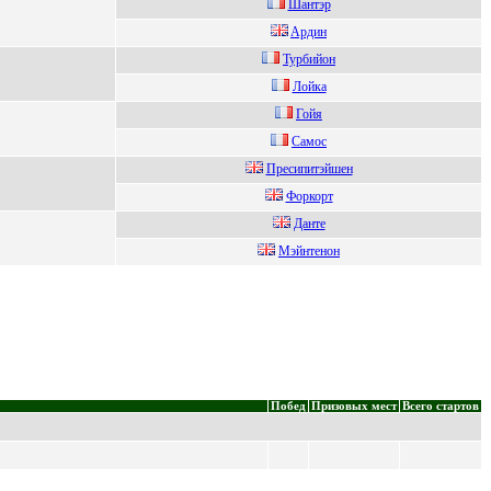
Шантэp
Aрдин
Турбийон
Лoйка
Гойя
Caмос
Пресипитэйшен
Форкорт
Дaнте
Мэйнтенoн
Побед
Призовых мест
Всего стартов