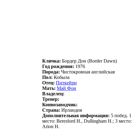
Кличка:
Боpдеp Дон (Border Dawn)
Год рождения:
1976
Порода:
Чистокровная английская
Пол:
Кобыла
Отец:
Питкeйрн
Мать:
Мaй Фон
Владелец:
Тренер:
Коннозаводчик:
Страна:
Ирландия
Дополнительная информация:
5 побед. 1
место: Beresford H., Dullingham H.; 3 место:
Arion H.