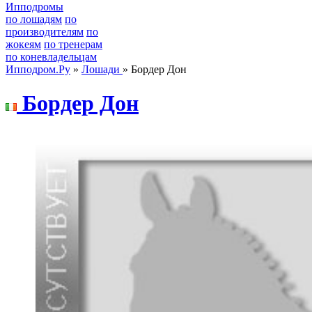
Ипподромы
по лошадям
по
производителям
по
жокеям
по тренерам
по коневладельцам
Ипподром.Ру
»
Лошади
» Бордер Дон
Боpдеp Дон