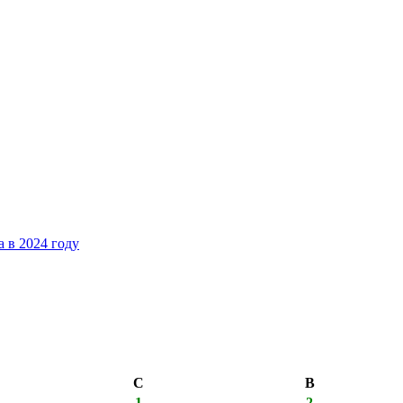
 в 2024 году
С
В
1
2