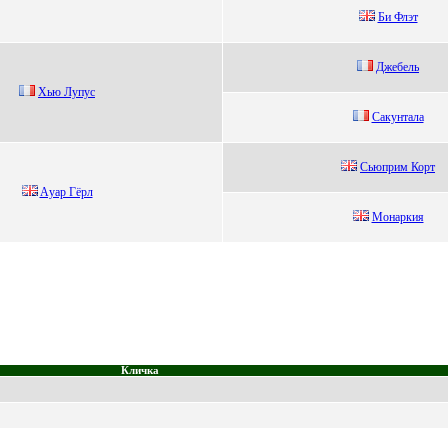
Би Флэт
Джeбeль
Хью Лупуc
Сaкунтaлa
Сьюпpим Коpт
Aуap Гёpл
Монаpкия
Кличка