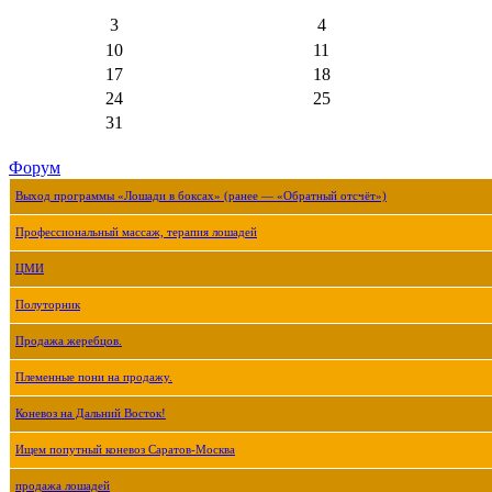
3
4
10
11
17
18
24
25
31
Форум
Выход программы «Лошади в боксах» (ранее — «Обратный отсчёт»)
Профессиональный массаж, терапия лошадей
ЦМИ
Полуторник
Продажа жеребцов.
Племенные пони на продажу.
Коневоз на Дальний Восток!
Ищем попутный коневоз Саратов-Москва
продажа лошадей