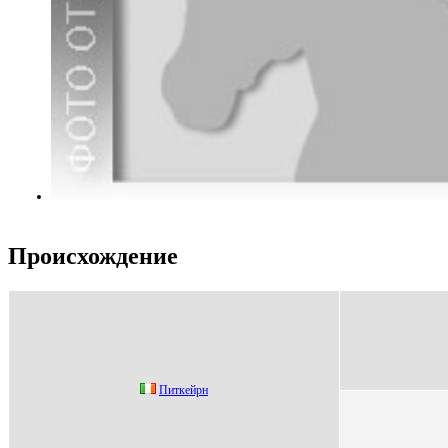
Происхождение
Питкeйрн