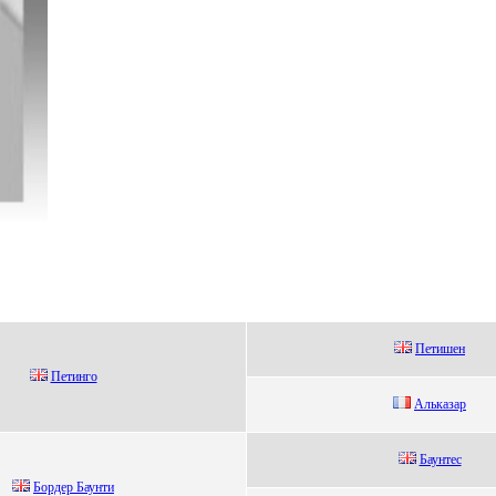
Петишен
Петинго
Альказаp
Баунтеc
Бордeр Баунти