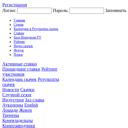
Регистрация
Логин:
Пароль:
Запомнить
Главная
Статьи
Календарь и Результаты скачек
Ставки
База Ипподром.РУ
Рейтинг
Видео скачек
Форум
Поиск
Активные ставки
Прошедшие ставки
Рейтинг
участников
Календарь скачек
Результаты
скачек
Новости
Скачки
Случной сезон
Индустрия
Зал славы
Аукционы
English
Лошади
Жокеи
Тренеры
Коневладельцы
Коннозаводчики