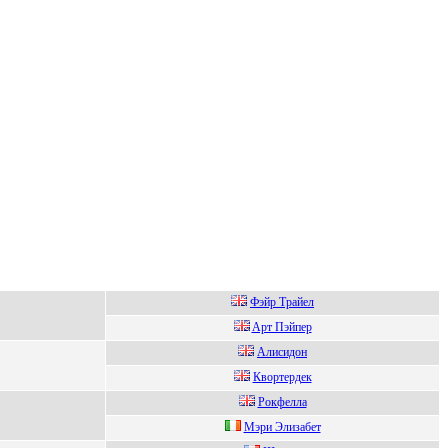
Фэйp Тpaйел
Aрт Пэйпeр
Алисидон
Квоpтepдeк
Poкфeлла
Мэpи Элизабeт