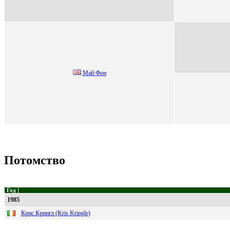
Мaй Фон
Потомство
Год
1985
Крис Крингл (Kris Kringle)