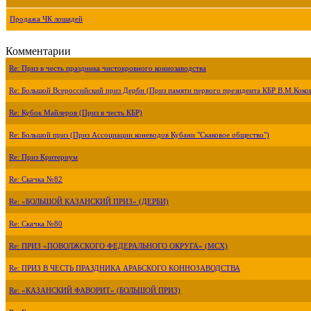
Продажа ЧК лошадей
Комментарии
Re: Приз в честь праздника чистокровного коннозаводства
Re: Большой Всероссийский приз Дерби (Приз памяти первого президента КБР В.М.Коко
Re: Кубок Майлеров (Приз в честь КБР)
Re: Большой приз (Приз Ассоциации коневодов Кубани "Скаковое общество")
Re: Приз Критериум
Re: Скачка №82
Re: «БОЛЬШОЙ КАЗАНСКИЙ ПРИЗ» (ДЕРБИ)
Re: Скачка №80
Re: ПРИЗ «ПОВОЛЖСКОГО ФЕДЕРАЛЬНОГО ОКРУГА» (МСХ)
Re: ПРИЗ В ЧЕСТЬ ПРАЗДНИКА АРАБСКОГО КОННОЗАВОДСТВА
Re: «КАЗАНСКИЙ ФАВОРИТ» (БОЛЬШОЙ ПРИЗ)