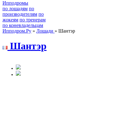
Ипподромы
по лошадям
по
производителям
по
жокеям
по тренерам
по коневладельцам
Ипподром.Ру
»
Лошади
» Шантэр
Шантэp