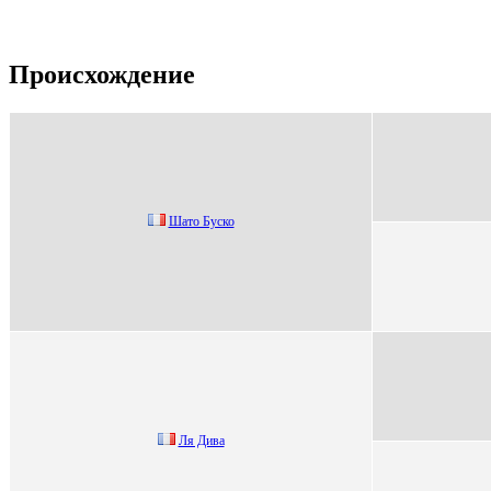
Происхождение
Шато Буско
Ля Дива