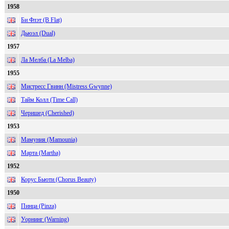
1958
Би Флэт (B Flat)
Дьюэл (Dual)
1957
Ла Мелба (La Melba)
1955
Мистресс Гвинн (Mistress Gwynne)
Тайм Колл (Time Call)
Черишед (Cherished)
1953
Мамуния (Mamounia)
Марта (Martha)
1952
Корус Бьюти (Chorus Beauty)
1950
Пинца (Pinza)
Уорнинг (Warning)