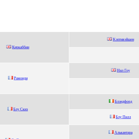
Kэптивэйшен
Киркaббин
Hил Гоу
Paмoнди
Блэндфоpд
Блу Скиз
Блу Пилл
Алькaнтaрa