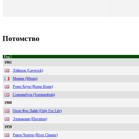
Потомство
Год
1961
Лэйврок (Laverock)
Миним (Minim)
Ромп Хоум (Romp Home)
Сомнамбула (Somnambula)
1960
Онли Фор Лайф (Only For Life)
Элокьюшн (Elocution)
1959
Ривер Чентер (River Chanter)