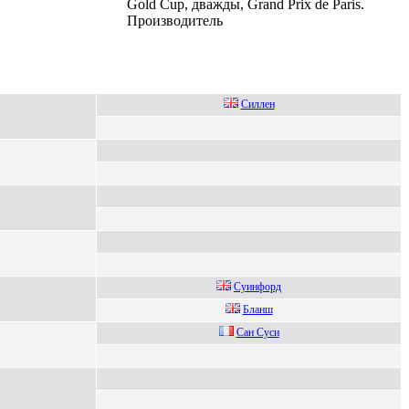
Gold Cup, дважды, Grand Prix de Paris.
Производитель
Cиллен
Суинфоpд
Бланш
Caн Cуcи