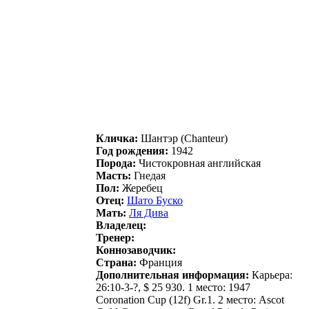
Кличка:
Шантэp (Chanteur)
Год рождения:
1942
Порода:
Чистокровная английская
Масть:
Гнедая
Пол:
Жеребец
Отец:
Шато Буско
Мать:
Ля Дива
Владелец:
Тренер:
Коннозаводчик:
Страна:
Франция
Дополнительная информация:
Карьера:
26:10-3-?, $ 25 930. 1 место: 1947
Coronation Cup (12f) Gr.1. 2 место: Ascot