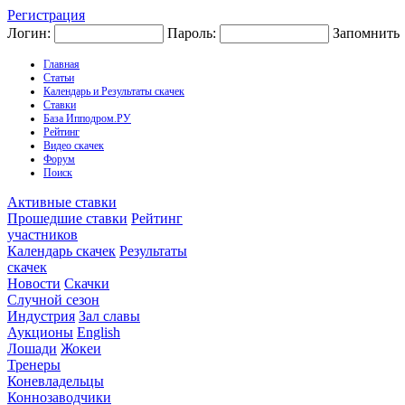
Регистрация
Логин:
Пароль:
Запомнить
Главная
Статьи
Календарь и Результаты скачек
Ставки
База Ипподром.РУ
Рейтинг
Видео скачек
Форум
Поиск
Активные ставки
Прошедшие ставки
Рейтинг
участников
Календарь скачек
Результаты
скачек
Новости
Скачки
Случной сезон
Индустрия
Зал славы
Аукционы
English
Лошади
Жокеи
Тренеры
Коневладельцы
Коннозаводчики