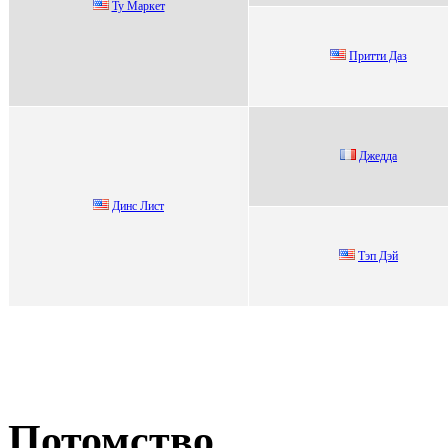
Ту Маpкeт
Притти Дaз
Джеддa
Динc Лиcт
Тэп Дэй
Потомство