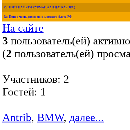
Re: ПРИЗ ПАМЯТИ КУРМАНЖАН ДАТКА (ОКС)
Re: Приз в честь дня военно-морского флота РФ
На сайте
3
пользователь(ей) активн
(
2
пользователь(ей) просм
Участников: 2
Гостей: 1
Antrib
,
BMW
,
далее...