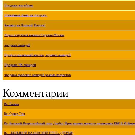
Продажа жеребцов.
Племенные пони на продажу.
Коневоз на Дальний Восток!
Ищем попутный коневоз Саратов-Москва
продажа лошадей
Профессиональный массаж, терапия лошадей
Продажа ЧК лошадей
продажа арабских лошадей разных возрастов
Комментарии
Re: Гизана
Re: Супер Тип
Re: Большой Всероссийский приз Дерби (Приз памяти первого президента КБР В.М.Коко
Re: «БОЛЬШОЙ КАЗАНСКИЙ ПРИЗ» (ДЕРБИ)