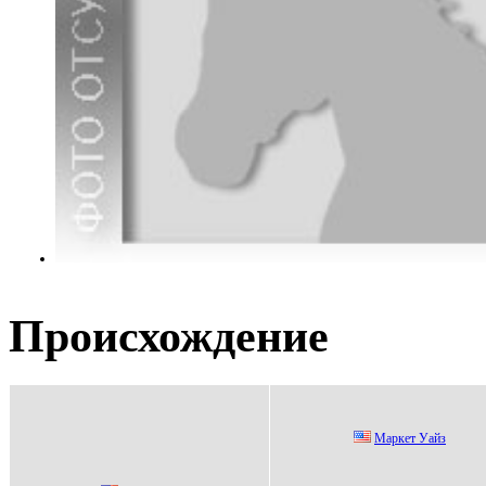
Происхождение
Маpкет Уайз