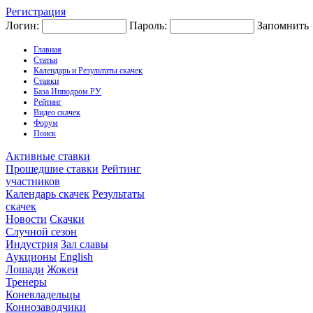
Регистрация
Логин:
Пароль:
Запомнить
Главная
Статьи
Календарь и Результаты скачек
Ставки
База Ипподром.РУ
Рейтинг
Видео скачек
Форум
Поиск
Активные ставки
Прошедшие ставки
Рейтинг
участников
Календарь скачек
Результаты
скачек
Новости
Скачки
Случной сезон
Индустрия
Зал славы
Аукционы
English
Лошади
Жокеи
Тренеры
Коневладельцы
Коннозаводчики