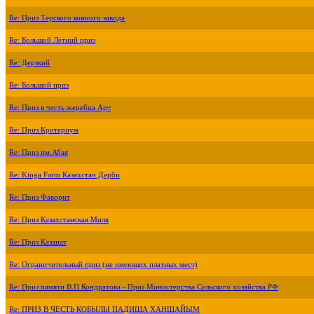
Re: Приз Терского конного завода
Re: Большой Летний приз
Re: Дерзкий
Re: Большой приз
Re: Приз в честь жеребца Арт
Re: Приз Критериум
Re: Приз им.Абая
Re: Kinga Farm Казахстан Дерби
Re: Приз Фаворит
Re: Приз Казахстанская Миля
Re: Приз Казанат
Re: Ограничительный приз (не имеющих платных мест)
Re: Приз памяти В.П.Кондратова - Приз Министерства Сельского хозяйства РФ
Re: ПРИЗ В ЧЕСТЬ КОБЫЛЫ ПАДИША ХАНШАЙЫМ