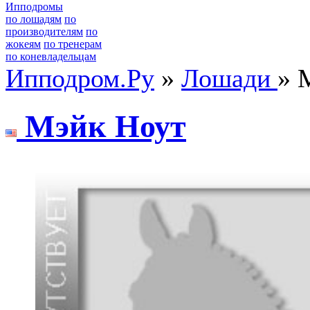
Ипподромы
по лошадям
по
производителям
по
жокеям
по тренерам
по коневладельцам
Ипподром.Ру
»
Лошади
» 
Мэйк Ноут