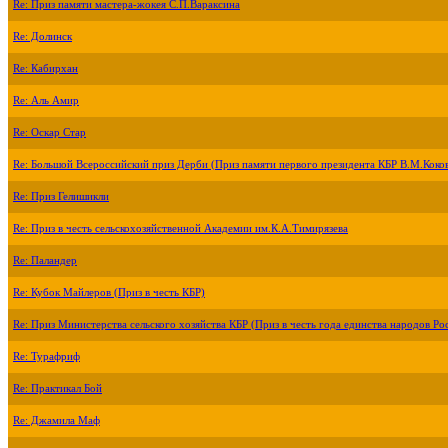
Re: Приз памяти мастера-жокея С.П.Вараксина
Re: Долинск
Re: Кабирхан
Re: Аль Амир
Re: Оскар Стар
Re: Большой Всероссийский приз Дерби (Приз памяти первого президента КБР В.М.Коко
Re: Приз Гелишикли
Re: Приз в честь сельскохозяйственной Академии им.К.А.Тимирязева
Re: Паландер
Re: Кубок Майлеров (Приз в честь КБР)
Re: Приз Министерства сельского хозяйства КБР (Приз в честь года единства народов Ро
Re: Турафриф
Re: Практикал Бой
Re: Джамила Маф