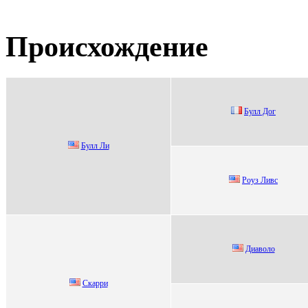
Происхождение
Булл Дoг
Булл Ли
Рoуз Ливc
Диавoлo
Cкарри