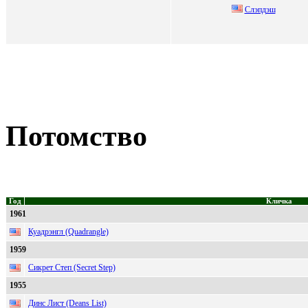
Слэпдэш
Потомство
Год
Кличка
1961
Куадрэнгл (Quadrangle)
1959
Сикрет Степ (Secret Step)
1955
Динс Лист (Deans List)