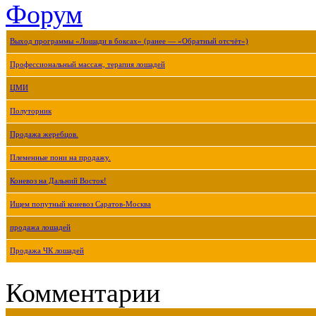
Форум
Выход программы «Лошади в боксах» (ранее — «Обратный отсчёт»)
Профессиональный массаж, терапия лошадей
ЦМИ
Полуторник
Продажа жеребцов.
Племенные пони на продажу.
Коневоз на Дальний Восток!
Ищем попутный коневоз Саратов-Москва
продажа лошадей
Продажа ЧК лошадей
Комментарии