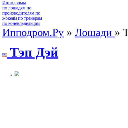
Ипподромы
по лошадям
по
производителям
по
жокеям
по тренерам
по коневладельцам
Ипподром.Ру
»
Лошади
» 
Tэп Дэй