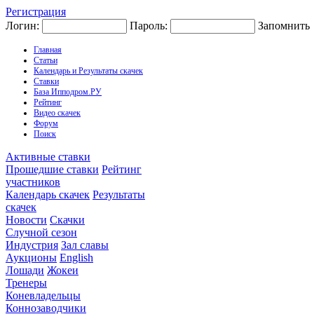
Регистрация
Логин:
Пароль:
Запомнить
Главная
Статьи
Календарь и Результаты скачек
Ставки
База Ипподром.РУ
Рейтинг
Видео скачек
Форум
Поиск
Активные ставки
Прошедшие ставки
Рейтинг
участников
Календарь скачек
Результаты
скачек
Новости
Скачки
Случной сезон
Индустрия
Зал славы
Аукционы
English
Лошади
Жокеи
Тренеры
Коневладельцы
Коннозаводчики