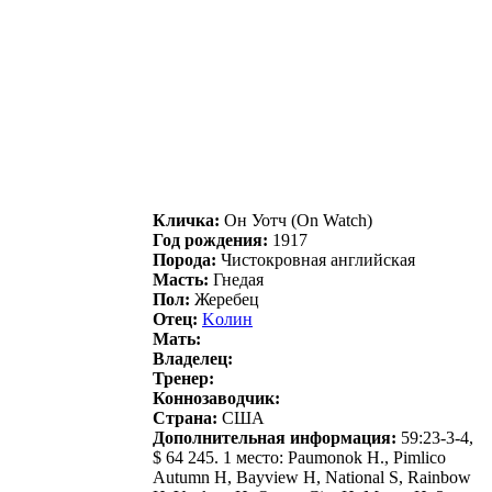
Кличка:
Он Уотч (On Watch)
Год рождения:
1917
Порода:
Чистокровная английская
Масть:
Гнедая
Пол:
Жеребец
Отец:
Koлин
Мать:
Владелец:
Тренер:
Коннозаводчик:
Страна:
США
Дополнительная информация:
59:23-3-4,
$ 64 245. 1 место: Paumonok H., Pimlico
Autumn H, Bayview H, National S, Rainbow