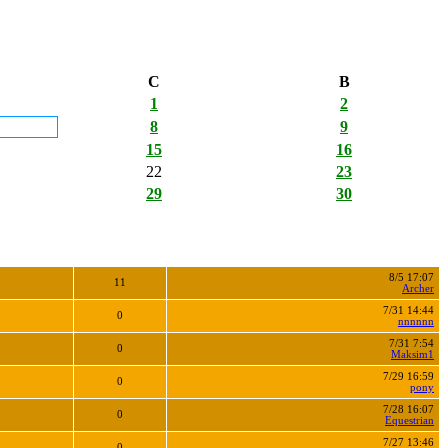
С
В
1
2
8
9
15
16
22
23
29
30
8/5 17:07
11
Archer
7/31 14:44
0
nnnnnn
7/31 7:54
0
Maksim1
7/29 16:59
0
pony
7/28 16:07
0
Equestrian
7/27 13:46
0