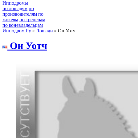
Ипподромы
по лошадям
по
производителям
по
жокеям
по тренерам
по коневладельцам
Ипподром.Ру
»
Лошади
» Он Уотч
Он Уотч