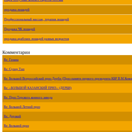
продажа лошадей
Профессиональный массаж, терапия лошадей
Продажа ЧК лошадей
продажа арабских лошадей разных возрастов
Комментарии
Re: Гизана
Re: Супер Тип
Re: Большой Всероссийский приз Дерби (Приз памяти первого президента КБР В.М.Коко
Re: «БОЛЬШОЙ КАЗАНСКИЙ ПРИЗ» (ДЕРБИ)
Re: Приз Терского конного завода
Re: Большой Летний приз
Re: Дерзкий
Re: Большой приз