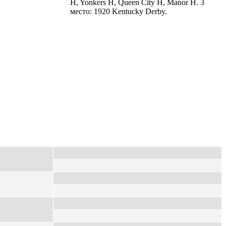
H, Yonkers H, Queen City H, Manor H. 3
место: 1920 Kentucky Derby.