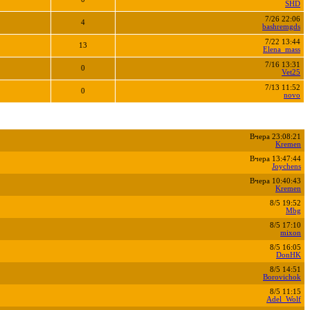
SHD
7/26 22:06
4
bashremgds
7/22 13:44
13
Elena_mass
7/16 13:31
0
Vet25
7/13 11:52
0
novo
Вчера 23:08:21
Kremen
Вчера 13:47:44
Joychens
Вчера 10:40:43
Kremen
8/5 19:52
Mbg
8/5 17:10
mixon
8/5 16:05
DonHK
8/5 14:51
Borovichok
8/5 11:15
Adel_Wolf