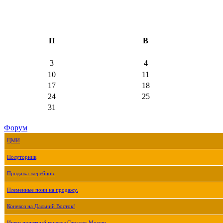
П
В
3
4
10
11
17
18
24
25
31
Форум
ЦМИ
Полуторник
Продажа жеребцов.
Племенные пони на продажу.
Коневоз на Дальний Восток!
Ищем попутный коневоз Саратов-Москва