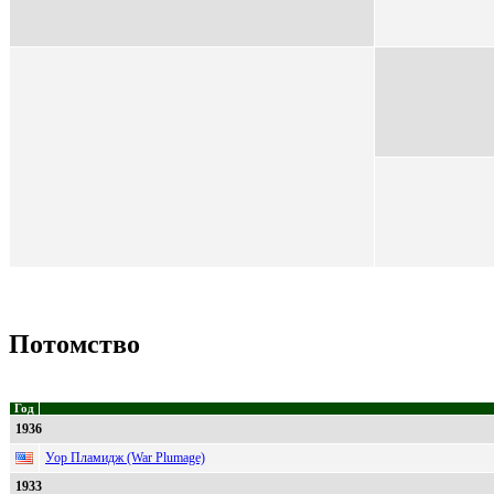
Потомство
Год
1936
Уор Пламидж (War Plumage)
1933