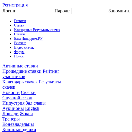
Регистрация
Логин:
Пароль:
Запомнить
Главная
Статьи
Календарь и Результаты скачек
Ставки
База Ипподром.РУ
Рейтинг
Видео скачек
Форум
Поиск
Активные ставки
Прошедшие ставки
Рейтинг
участников
Календарь скачек
Результаты
скачек
Новости
Скачки
Случной сезон
Индустрия
Зал славы
Аукционы
English
Лошади
Жокеи
Тренеры
Коневладельцы
Коннозаводчики