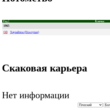
Год
Кличка
1965
Хаурайтюа (Howrytuar)
Скаковая карьера
Нет информации