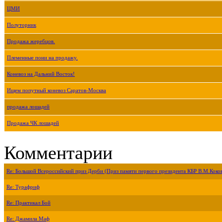
ЦМИ
Полуторник
Продажа жеребцов.
Племенные пони на продажу.
Коневоз на Дальний Восток!
Ищем попутный коневоз Саратов-Москва
продажа лошадей
Продажа ЧК лошадей
Комментарии
Re: Большой Всероссийский приз Дерби (Приз памяти первого президента КБР В.М.Коко
Re: Турафриф
Re: Практикал Бой
Re: Джамила Маф