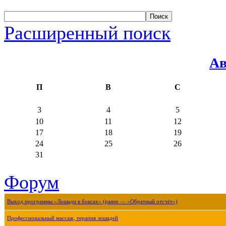
Расширенный поиск
Ав
П
В
С
3
4
5
10
11
12
17
18
19
24
25
26
31
Форум
Выход программы «Лошади в боксах» (ранее — «Обратный отсчёт»)
Профессиональный массаж, терапия лошадей