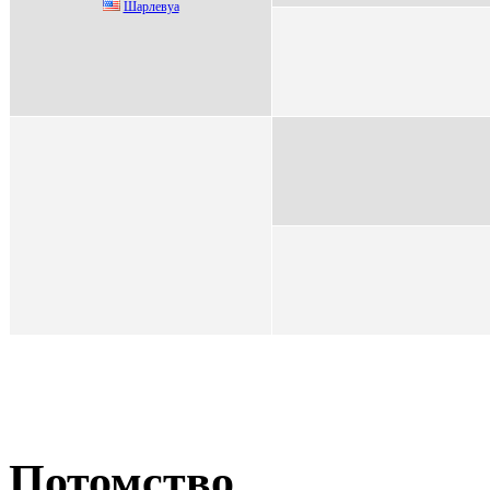
Шaрлeвуa
Потомство