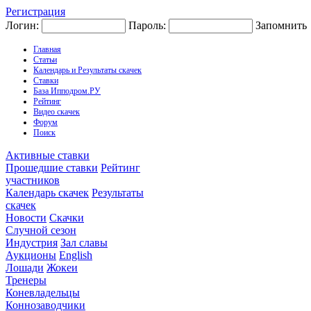
Регистрация
Логин:
Пароль:
Запомнить
Главная
Статьи
Календарь и Результаты скачек
Ставки
База Ипподром.РУ
Рейтинг
Видео скачек
Форум
Поиск
Активные ставки
Прошедшие ставки
Рейтинг
участников
Календарь скачек
Результаты
скачек
Новости
Скачки
Случной сезон
Индустрия
Зал славы
Аукционы
English
Лошади
Жокеи
Тренеры
Коневладельцы
Коннозаводчики