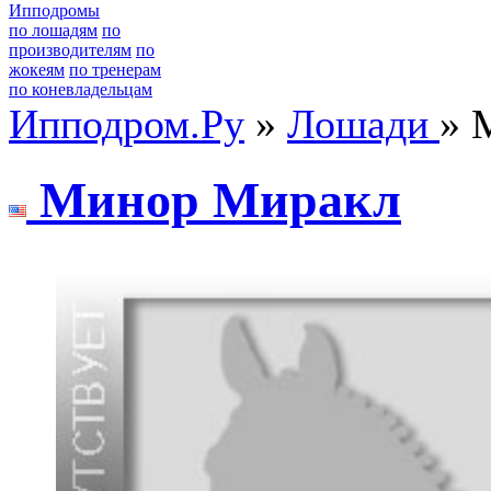
Ипподромы
по лошадям
по
производителям
по
жокеям
по тренерам
по коневладельцам
Ипподром.Ру
»
Лошади
» 
Минoр Миракл