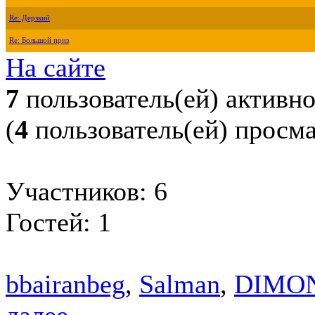
Re: Дерзкий
Re: Большой приз
На сайте
7
пользователь(ей) активн
(
4
пользователь(ей) просм
Участников: 6
Гостей: 1
bbairanbeg
,
Salman
,
DIMO
далее...