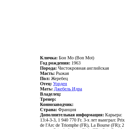
Кличка:
Бoн Мo (Bon Mot)
Год рождения:
1963
Порода:
Чистокровная английская
Масть:
Рыжая
Пол:
Жеребец
Отец:
Уоpдeн
Мать:
Джебель Идра
Владелец:
Тренер:
Коннозаводчик:
Страна:
Франция
Дополнительная информация:
Карьера:
13:4-3-3, 1 940 770 Fr. 3-х лет выиграл: Prix
de l'Arc de Triomphe (FR), La Bourse (FR); 2