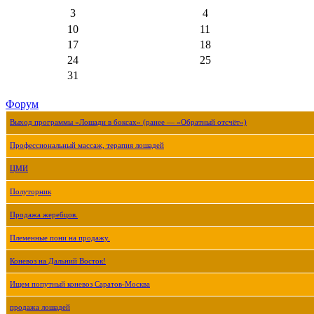
3
4
10
11
17
18
24
25
31
Форум
Выход программы «Лошади в боксах» (ранее — «Обратный отсчёт»)
Профессиональный массаж, терапия лошадей
ЦМИ
Полуторник
Продажа жеребцов.
Племенные пони на продажу.
Коневоз на Дальний Восток!
Ищем попутный коневоз Саратов-Москва
продажа лошадей