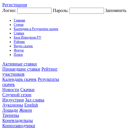
Регистрация
Логин:
Пароль:
Запомнить
Главная
Статьи
Календарь и Результаты скачек
Ставки
База Ипподром.РУ
Рейтинг
Видео скачек
Форум
Поиск
Активные ставки
Прошедшие ставки
Рейтинг
участников
Календарь скачек
Результаты
скачек
Новости
Скачки
Случной сезон
Индустрия
Зал славы
Аукционы
English
Лошади
Жокеи
Тренеры
Коневладельцы
Коннозаводчики