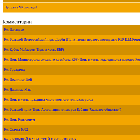
Продажа ЧК лошадей
Комментарии
Re: Паландер
Re: Большой Всероссийский приз Дерби (Приз памяти первого президента КБР В.М.Коко
Re: Кубок Майлеров (Приз в честь КБР)
Re: Приз Министерства сельского хозяйства КБР (Приз в честь года единства народов Ро
Re: Турафриф
Re: Практикал Бой
Re: Джамила Маф
Re: Приз в честь праздника чистокровного коннозаводства
Re: Большой приз (Приз Ассоциации коневодов Кубани "Скаковое общество")
Re: Приз Критериум
Re: Скачка №82
Re: «БОЛЬШОЙ КАЗАНСКИЙ ПРИЗ» (ДЕРБИ)