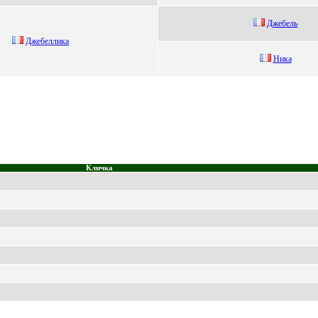
Джебель
Джeбeллика
Ника
Кличка