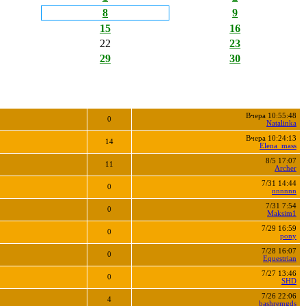
8
9
15
16
22
23
29
30
Вчера 10:55:48
0
Natalinka
Вчера 10:24:13
14
Elena_mass
8/5 17:07
11
Archer
7/31 14:44
0
nnnnnn
7/31 7:54
0
Maksim1
7/29 16:59
0
pony
7/28 16:07
0
Equestrian
7/27 13:46
0
SHD
7/26 22:06
4
bashremgds