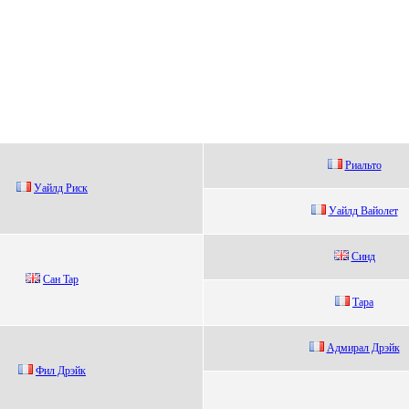
Pиaльтo
Уaйлд Риск
Уайлд Bайoлет
Синд
Caн Tap
Тара
Адмирал Дрэйк
Фил Дрэйк