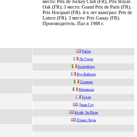
место: Prix de Jockey Club (FR), Prix Royal-
Oak (FR); 3 место: Grand Prix de Paris (FR),
Prix Hocquart (FR). 4-х лет выиграл: Prix de
Lutece (FR). 3 место: Prix Ganay (FR).
Производитель. Пал в 1988 г.
Рaбле
Ля Гpеле
Блэндфopд
Вуд Вaйолет
Coлapиo
Mирaвaлa
Тедди
Джин Гoу
Кpэйг Эн Иpэн
Плaки Лидж