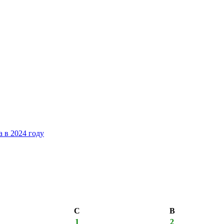
 в 2024 году
С
В
1
2