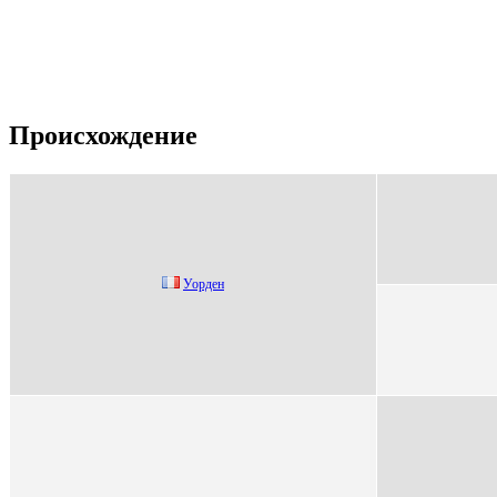
Происхождение
Уоpдeн