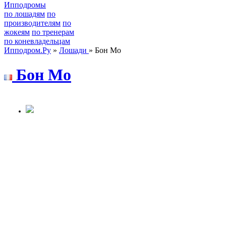
Ипподромы
по лошадям
по
производителям
по
жокеям
по тренерам
по коневладельцам
Ипподром.Ру
»
Лошади
» Бон Мо
Бoн Мo