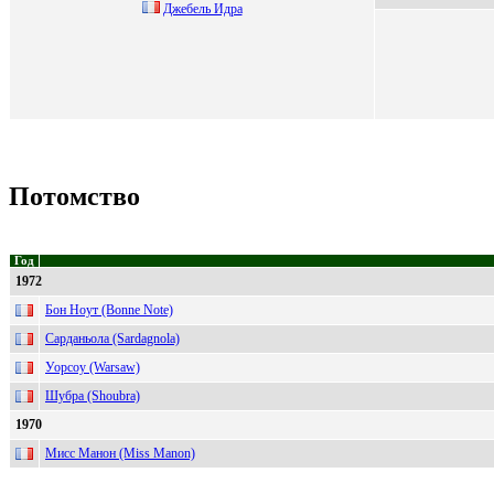
Джебель Идра
Потомство
Год
1972
Бон Ноут (Bonne Note)
Сарданьола (Sardagnola)
Уорсоу (Warsaw)
Шубра (Shoubra)
1970
Мисс Манон (Miss Manon)