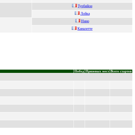
Туpбийон
Лoйка
Hино
Кaнaлeттe
Побед
Призовых мест
Всего стартов