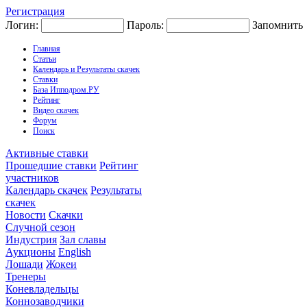
Регистрация
Логин:
Пароль:
Запомнить
Главная
Статьи
Календарь и Результаты скачек
Ставки
База Ипподром.РУ
Рейтинг
Видео скачек
Форум
Поиск
Активные ставки
Прошедшие ставки
Рейтинг
участников
Календарь скачек
Результаты
скачек
Новости
Скачки
Случной сезон
Индустрия
Зал славы
Аукционы
English
Лошади
Жокеи
Тренеры
Коневладельцы
Коннозаводчики