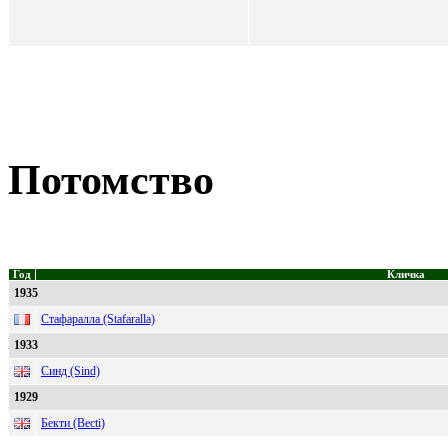
Потомство
Год
Кличка
1935
Стафаралла (Stafaralla)
1933
Синд (Sind)
1929
Бекти (Becti)