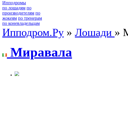
Ипподромы
по лошадям
по
производителям
по
жокеям
по тренерам
по коневладельцам
Ипподром.Ру
»
Лошади
» 
Миpaвaлa