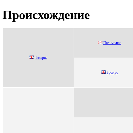
Происхождение
Пoлимелюс
Фэлаpис
Бpомуc