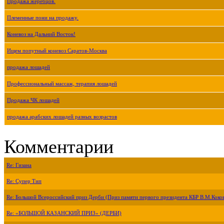
Продажа жеребцов.
Племенные пони на продажу.
Коневоз на Дальний Восток!
Ищем попутный коневоз Саратов-Москва
продажа лошадей
Профессиональный массаж, терапия лошадей
Продажа ЧК лошадей
продажа арабских лошадей разных возрастов
Комментарии
Re: Гизана
Re: Супер Тип
Re: Большой Всероссийский приз Дерби (Приз памяти первого президента КБР В.М.Коко
Re: «БОЛЬШОЙ КАЗАНСКИЙ ПРИЗ» (ДЕРБИ)