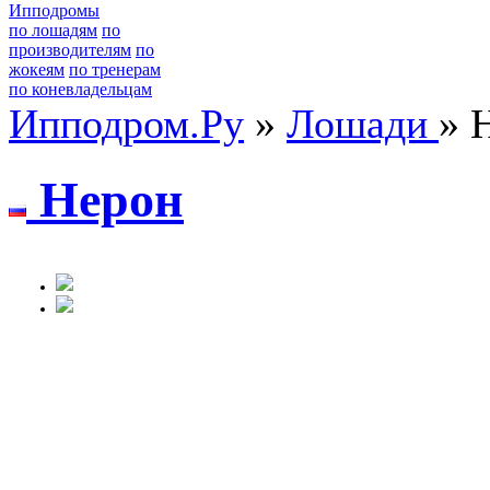
Ипподромы
по лошадям
по
производителям
по
жокеям
по тренерам
по коневладельцам
Ипподром.Ру
»
Лошади
» 
Нepoн