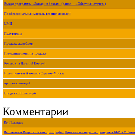
Выход программы «Лошади в боксах» (ранее — «Обратный отсчёт»)
Профессиональный массаж, терапия лошадей
ЦМИ
Полуторник
Продажа жеребцов.
Племенные пони на продажу.
Коневоз на Дальний Восток!
Ищем попутный коневоз Саратов-Москва
продажа лошадей
Продажа ЧК лошадей
Комментарии
Re: Паландер
Re: Большой Всероссийский приз Дерби (Приз памяти первого президента КБР В.М.Коко