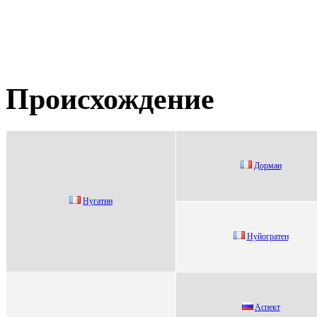
Происхождение
Дopман
Hугaтин
Hуйoгpaтeн
Acпeкт