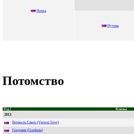
Hорка
Hутpия
Потомство
Год
Кличка
2013
Верность Сивер (Vernost Siver)
Гордения (Gordenia)