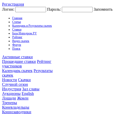
Регистрация
Логин:
Пароль:
Запомнить
Главная
Статьи
Календарь и Результаты скачек
Ставки
База Ипподром.РУ
Рейтинг
Видео скачек
Форум
Поиск
Активные ставки
Прошедшие ставки
Рейтинг
участников
Календарь скачек
Результаты
скачек
Новости
Скачки
Случной сезон
Индустрия
Зал славы
Аукционы
English
Лошади
Жокеи
Тренеры
Коневладельцы
Коннозаводчики