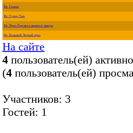
Re: Гизана
Re: Супер Тип
Re: Приз Терского конного завода
Re: Большой Летний приз
На сайте
4
пользователь(ей) активн
(
4
пользователь(ей) просм
Участников: 3
Гостей: 1