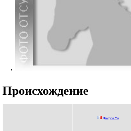
Происхождение
Джepбa Уa