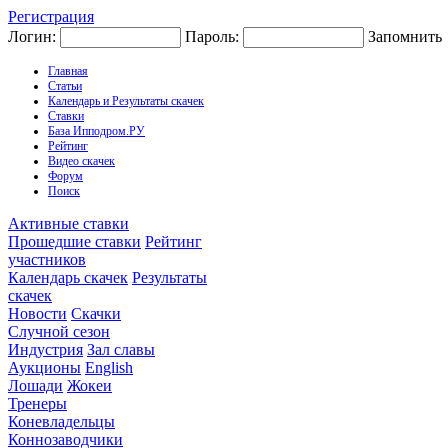
Регистрация
Логин:
Пароль:
Запомнить
Главная
Статьи
Календарь и Результаты скачек
Ставки
База Ипподром.РУ
Рейтинг
Видео скачек
Форум
Поиск
Активные ставки
Прошедшие ставки
Рейтинг
участников
Календарь скачек
Результаты
скачек
Новости
Скачки
Случной сезон
Индустрия
Зал славы
Аукционы
English
Лошади
Жокеи
Тренеры
Коневладельцы
Коннозаводчики