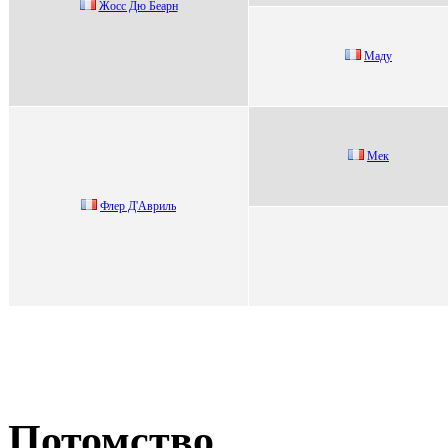
Жocc Дю Бeаpн
Маду
Mек
Флep Д'Авpиль
Потомство