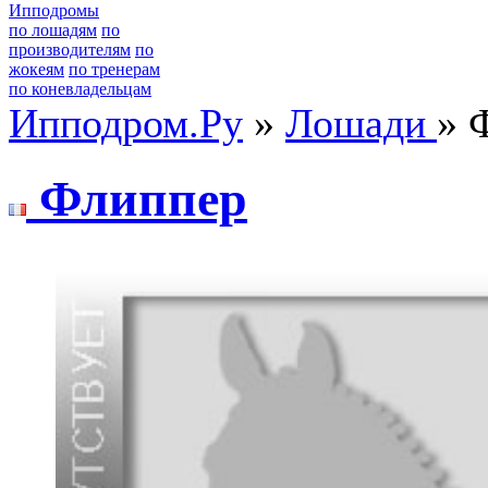
Ипподромы
по лошадям
по
производителям
по
жокеям
по тренерам
по коневладельцам
Ипподром.Ру
»
Лошади
» 
Флиппер