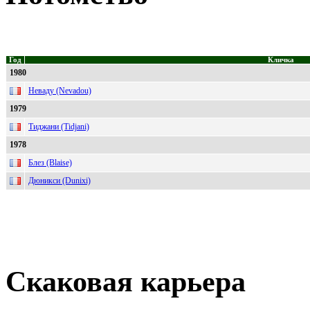
Год
Кличка
1980
Неваду (Nevadou)
1979
Тиджани (Tidjani)
1978
Блез (Blaise)
Дюникси (Dunixi)
Скаковая карьера