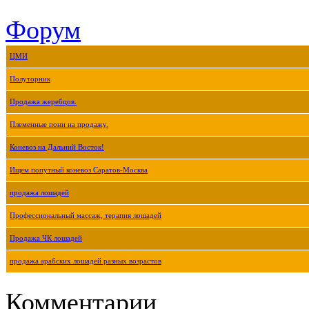
Форум
ЦМИ
Полуторник
Продажа жеребцов.
Племенные пони на продажу.
Коневоз на Дальний Восток!
Ищем попутный коневоз Саратов-Москва
продажа лошадей
Профессиональный массаж, терапия лошадей
Продажа ЧК лошадей
продажа арабских лошадей разных возрастов
Комментарии