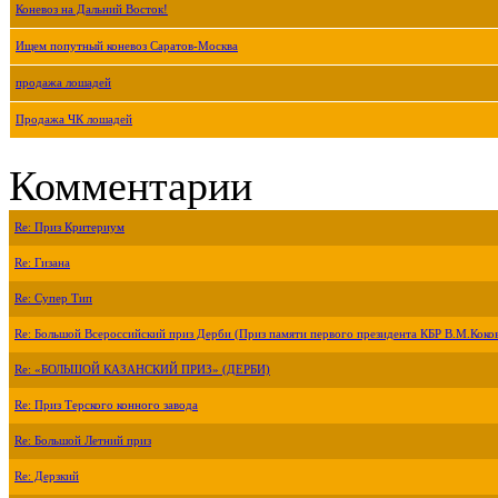
Коневоз на Дальний Восток!
Ищем попутный коневоз Саратов-Москва
продажа лошадей
Продажа ЧК лошадей
Комментарии
Re: Приз Критериум
Re: Гизана
Re: Супер Тип
Re: Большой Всероссийский приз Дерби (Приз памяти первого президента КБР В.М.Коко
Re: «БОЛЬШОЙ КАЗАНСКИЙ ПРИЗ» (ДЕРБИ)
Re: Приз Терского конного завода
Re: Большой Летний приз
Re: Дерзкий