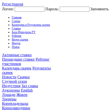
Регистрация
Логин:
Пароль:
Запомнить
Главная
Статьи
Календарь и Результаты скачек
Ставки
База Ипподром.РУ
Рейтинг
Видео скачек
Форум
Поиск
Активные ставки
Прошедшие ставки
Рейтинг
участников
Календарь скачек
Результаты
скачек
Новости
Скачки
Случной сезон
Индустрия
Зал славы
Аукционы
English
Лошади
Жокеи
Тренеры
Коневладельцы
Коннозаводчики