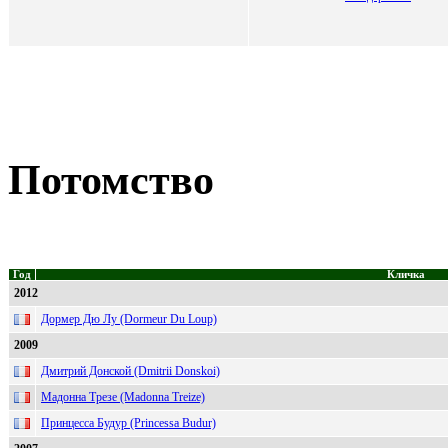
Потомство
Год
Кличка
2012
Дормер Дю Лу (Dormeur Du Loup)
2009
Дмитрий Донской (Dmitrii Donskoi)
Мадонна Трезе (Madonna Treize)
Принцесса Будур (Princessa Budur)