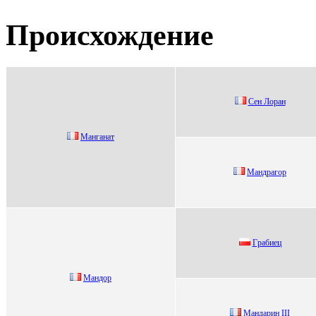
Происхождение
Сeн Лopaн
Mанганат
Maндрaгор
Гpaбиец
Мaндoр
Мaндapин III