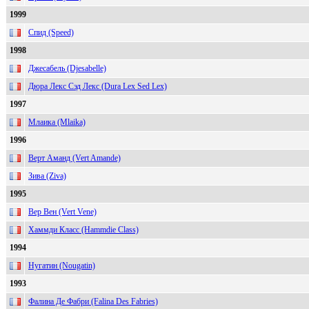
1999
Спид (Speed)
1998
Джесабель (Djesabelle)
Дюра Лекс Сэд Лекс (Dura Lex Sed Lex)
1997
Млаика (Mlaika)
1996
Верт Аманд (Vert Amande)
Зива (Ziva)
1995
Вер Вен (Vert Vene)
Хаммди Класс (Hammdie Class)
1994
Нугатин (Nougatin)
1993
Фалина Де Фабри (Falina Des Fabries)