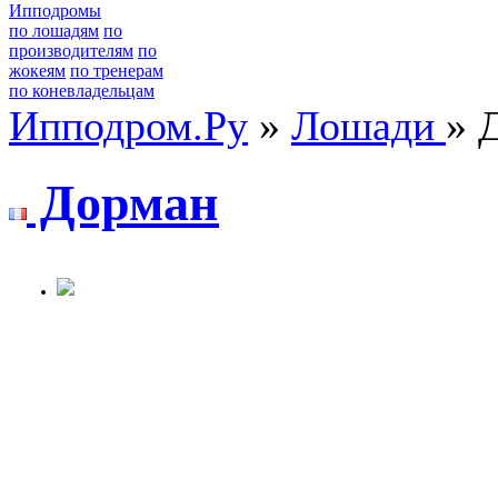
Ипподромы
по лошадям
по
производителям
по
жокеям
по тренерам
по коневладельцам
Ипподром.Ру
»
Лошади
» 
Дoрман