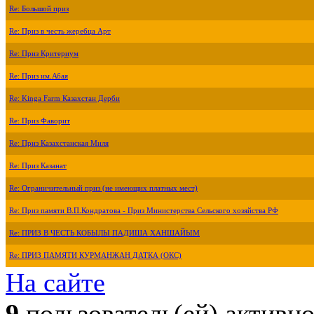
Re: Большой приз
Re: Приз в честь жеребца Арт
Re: Приз Критериум
Re: Приз им.Абая
Re: Kinga Farm Казахстан Дерби
Re: Приз Фаворит
Re: Приз Казахстанская Миля
Re: Приз Казанат
Re: Ограничительный приз (не имеющих платных мест)
Re: Приз памяти В.П.Кондратова - Приз Министерства Сельского хозяйства РФ
Re: ПРИЗ В ЧЕСТЬ КОБЫЛЫ ПАДИША ХАНШАЙЫМ
Re: ПРИЗ ПАМЯТИ КУРМАНЖАН ДАТКА (ОКС)
На сайте
9
пользователь(ей) активн