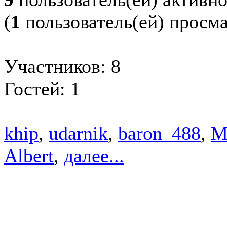
(
1
пользователь(ей) просм
Участников: 8
Гостей: 1
khip
,
udarnik
,
baron_488
,
M
Albert
,
далее...