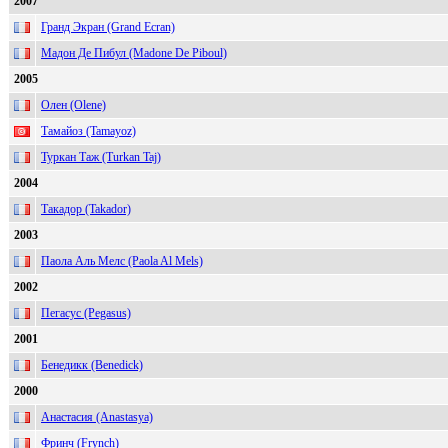
2007
Гранд Экран (Grand Ecran)
Мадон Де Пибул (Madone De Piboul)
2005
Олен (Olene)
Тамайоз (Tamayoz)
Туркан Таж (Turkan Taj)
2004
Такадор (Takador)
2003
Паола Аль Мелс (Paola Al Mels)
2002
Пегасус (Pegasus)
2001
Бенедикк (Benedick)
2000
Анастасия (Anastasya)
Фринч (Frynch)