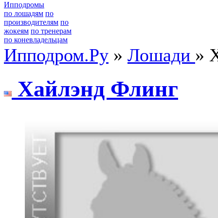
Ипподромы
по лошадям
по
производителям
по
жокеям
по тренерам
по коневладельцам
Ипподром.Ру
»
Лошади
» 
Xaйлэнд Флинг