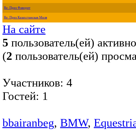
Re: Приз Фаворит
Re: Приз Казахстанская Миля
На сайте
5
пользователь(ей) активн
(
2
пользователь(ей) просм
Участников: 4
Гостей: 1
bbairanbeg
,
BMW
,
Equestri