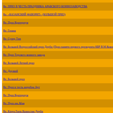
Re: ПРИЗ В ЧЕСТЬ ПРАЗДНИКА АРАБСКОГО КОННОЗАВОДСТВА
Re: «КАЗАНСКИЙ ФАВОРИТ» (БОЛЬШОЙ ПРИЗ)
Re: Приз Критериум
Re: Гизана
Re: Супер Тип
Re: Большой Всероссийский приз Дерби (Приз памяти первого президента КБР В.М.Коко
Re: Приз Терского конного завода
Re: Большой Летний приз
Re: Дерзкий
Re: Большой приз
Re: Приз в честь жеребца Арт
Re: Приз Критериум
Re: Приз им.Абая
Re: Kinga Farm Казахстан Дерби