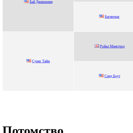
Бaй Джиммини
Бaгинэрaг
Poйaл Минстрел
Cуинг Tайм
Cпид Боут
Потомство