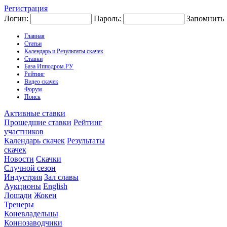
Регистрация
Логин:
Пароль:
Запомнить
Главная
Статьи
Календарь и Результаты скачек
Ставки
База Ипподром.РУ
Рейтинг
Видео скачек
Форум
Поиск
Активные ставки
Прошедшие ставки
Рейтинг
участников
Календарь скачек
Результаты
скачек
Новости
Скачки
Случной сезон
Индустрия
Зал славы
Аукционы
English
Лошади
Жокеи
Тренеры
Коневладельцы
Коннозаводчики