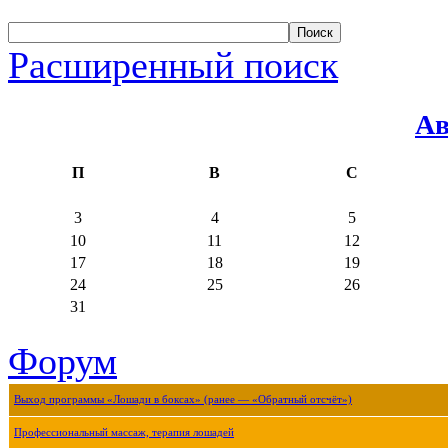
Расширенный поиск
Ав
П
В
С
3
4
5
10
11
12
17
18
19
24
25
26
31
Форум
Выход программы «Лошади в боксах» (ранее — «Обратный отсчёт»)
Профессиональный массаж, терапия лошадей