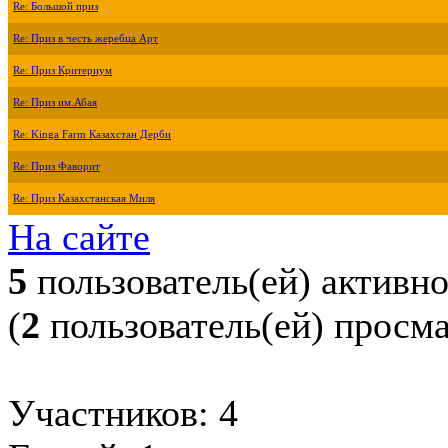
Re: Большой приз
Re: Приз в честь жеребца Арт
Re: Приз Критериум
Re: Приз им.Абая
Re: Kinga Farm Казахстан Дерби
Re: Приз Фаворит
Re: Приз Казахстанская Миля
На сайте
5
пользователь(ей) активн
(
2
пользователь(ей) просм
Участников: 4