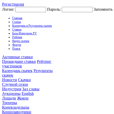
Регистрация
Логин:
Пароль:
Запомнить
Главная
Статьи
Календарь и Результаты скачек
Ставки
База Ипподром.РУ
Рейтинг
Видео скачек
Форум
Поиск
Активные ставки
Прошедшие ставки
Рейтинг
участников
Календарь скачек
Результаты
скачек
Новости
Скачки
Случной сезон
Индустрия
Зал славы
Аукционы
English
Лошади
Жокеи
Тренеры
Коневладельцы
Коннозаводчики