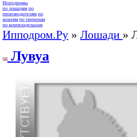
Ипподромы
по лошадям
по
производителям
по
жокеям
по тренерам
по коневладельцам
Ипподром.Ру
»
Лошади
» 
Лувуa