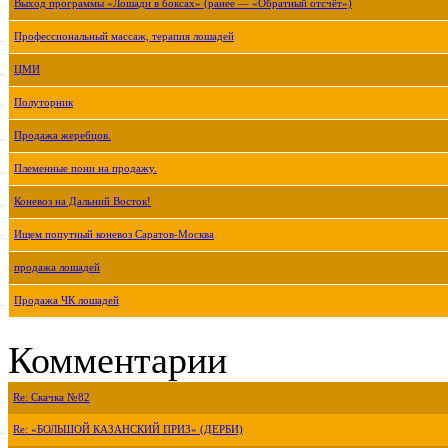
Выход программы «Лошади в боксах» (ранее — «Обратный отсчёт»)
Профессиональный массаж, терапия лошадей
ЦМИ
Полуторник
Продажа жеребцов.
Племенные пони на продажу.
Коневоз на Дальний Восток!
Ищем попутный коневоз Саратов-Москва
продажа лошадей
Продажа ЧК лошадей
Комментарии
Re: Скачка №82
Re: «БОЛЬШОЙ КАЗАНСКИЙ ПРИЗ» (ДЕРБИ)