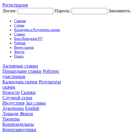
Регистрация
Логин:
Пароль:
Запомнить
Главная
Статьи
Календарь и Результаты скачек
Ставки
База Ипподром.РУ
Рейтинг
Видео скачек
Форум
Поиск
Активные ставки
Прошедшие ставки
Рейтинг
участников
Календарь скачек
Результаты
скачек
Новости
Скачки
Случной сезон
Индустрия
Зал славы
Аукционы
English
Лошади
Жокеи
Тренеры
Коневладельцы
Коннозаводчики