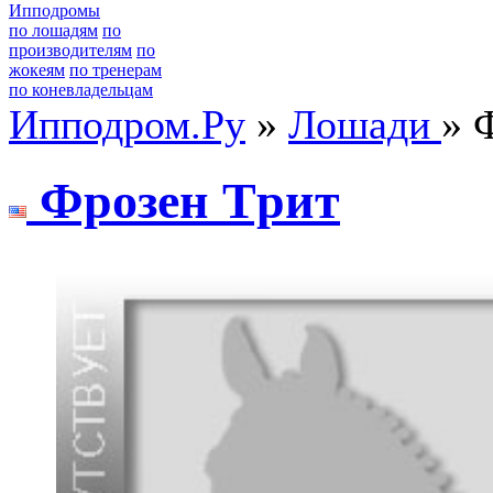
Ипподромы
по лошадям
по
производителям
по
жокеям
по тренерам
по коневладельцам
Ипподром.Ру
»
Лошади
» 
Фрозeн Tрит