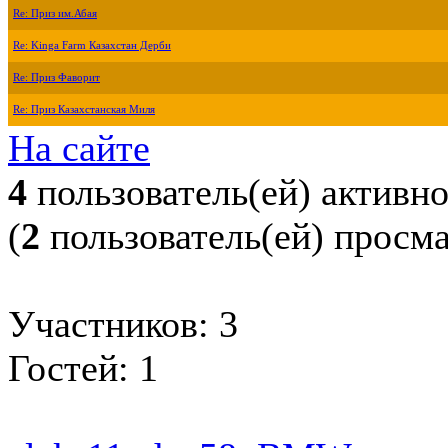
Re: Приз им.Абая
Re: Kinga Farm Казахстан Дерби
Re: Приз Фаворит
Re: Приз Казахстанская Миля
На сайте
4
пользователь(ей) активн
(
2
пользователь(ей) просм
Участников: 3
Гостей: 1