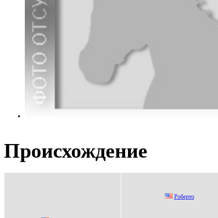
Происхождение
Poбepтo