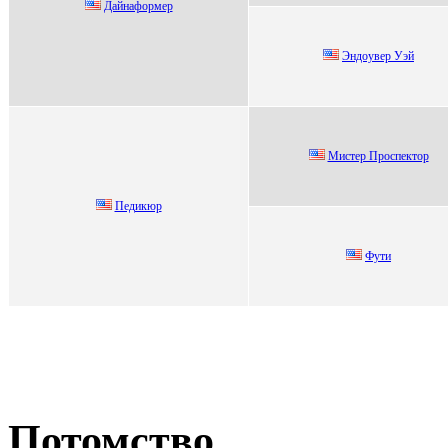
Дайнаформeр
Эндоувер Уэй
Миcтер Проcпектор
Педикюp
Фути
Потомство