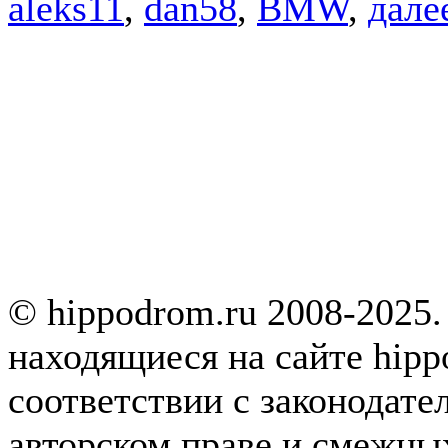
aleks11
,
dan58
,
BMW
,
далее
© hippodrom.ru 2008-2025.
находящиеся на сайте hipp
соответствии с законодате
авторском праве и смежны