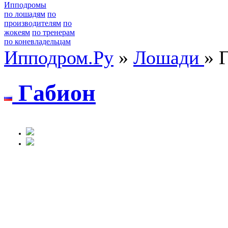
Ипподромы
по лошадям
по
производителям
по
жокеям
по тренерам
по коневладельцам
Ипподром.Ру
»
Лошади
» 
Гaбион