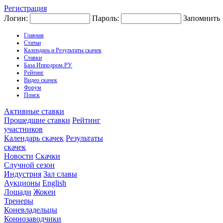
Регистрация
Логин:
Пароль:
Запомнить
Главная
Статьи
Календарь и Результаты скачек
Ставки
База Ипподром.РУ
Рейтинг
Видео скачек
Форум
Поиск
Активные ставки
Прошедшие ставки
Рейтинг
участников
Календарь скачек
Результаты
скачек
Новости
Скачки
Случной сезон
Индустрия
Зал славы
Аукционы
English
Лошади
Жокеи
Тренеры
Коневладельцы
Коннозаводчики