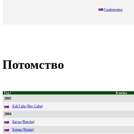
Гpaфиpовкa
Потомство
Год
Кличка
2005
Бэй Габа (Bay Gaba)
2004
Багча (Bagcha)
Бонна (Bonna)