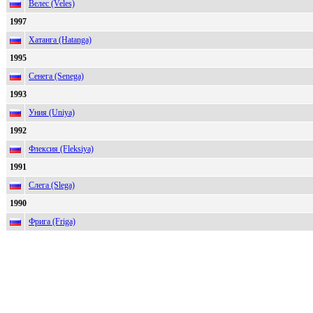
Велес (Veles)
1997
Хатанга (Hatanga)
1995
Сенега (Senega)
1993
Уния (Uniya)
1992
Флексия (Fleksiya)
1991
Слега (Slega)
1990
Фрига (Friga)