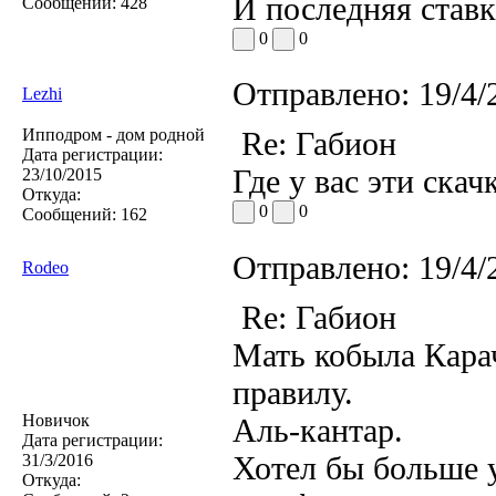
И последняя ставка
Сообщений:
428
0
0
Отправлено:
19/4/
Lezhi
Ипподром - дом родной
Re: Габион
Дата регистрации:
Где у вас эти скач
23/10/2015
Откуда:
0
0
Сообщений:
162
Отправлено:
19/4/
Rodeo
Re: Габион
Мать кобыла Карач
правилу.
Новичок
Аль-кантар.
Дата регистрации:
Хотел бы больше у
31/3/2016
Откуда: