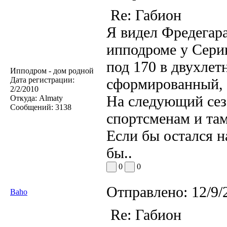
Re: Габион
Я видел Фредегара
ипподроме у Сери
под 170 в двухлет
Ипподром - дом родной
Дата регистрации:
сформированный, в
2/2/2010
На следующий сезо
Откуда:
Almaty
Сообщений:
3138
спортсменам и там
Если бы остался н
бы..
0
0
Отправлено:
12/9/
Baho
Re: Габион