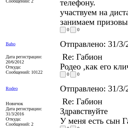
телефону.
Сообщений:
2
участвуем на дист
занимаем призовые
0
0
Отправлено:
31/3/
Baho
Re: Габион
Дата регистрации:
20/6/2012
Родео ,как его кли
Откуда:
Сообщений:
10122
0
0
Отправлено:
31/3/
Rodeo
Re: Габион
Новичок
Дата регистрации:
Здравствуйте
31/3/2016
У меня есть сын Га
Откуда:
Сообщений:
2