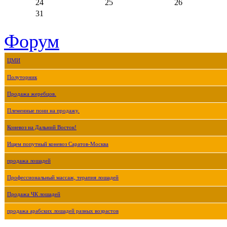
24
25
26
31
Форум
ЦМИ
Полуторник
Продажа жеребцов.
Племенные пони на продажу.
Коневоз на Дальний Восток!
Ищем попутный коневоз Саратов-Москва
продажа лошадей
Профессиональный массаж, терапия лошадей
Продажа ЧК лошадей
продажа арабских лошадей разных возрастов