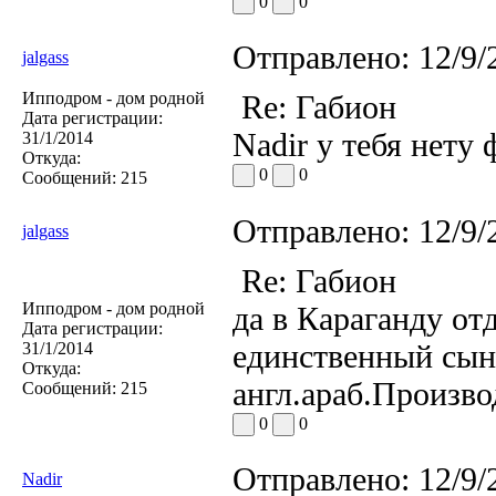
0
0
Отправлено:
12/9/
jalgass
Ипподром - дом родной
Re: Габион
Дата регистрации:
Nadir у тебя нету
31/1/2014
Откуда:
0
0
Сообщений:
215
Отправлено:
12/9/
jalgass
Re: Габион
Ипподром - дом родной
да в Караганду отд
Дата регистрации:
единственный сын 
31/1/2014
Откуда:
англ.араб.Произв
Сообщений:
215
0
0
Отправлено:
12/9/
Nadir