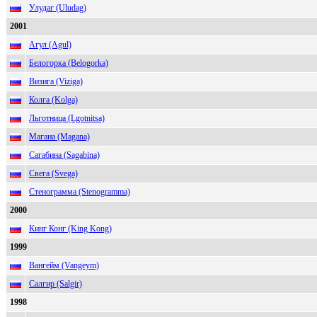
Улудаг (Uludag)
2001
Агул (Agul)
Белогорка (Belogorka)
Визига (Viziga)
Колга (Kolga)
Льготница (Lgotnitsa)
Магана (Magana)
Сагабина (Sagabina)
Свега (Svega)
Стенограмма (Stenogramma)
2000
Кинг Конг (King Kong)
1999
Вангейм (Vangeym)
Салгир (Salgir)
1998