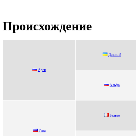
Происхождение
Дepзкий
Aдeн
Aльфа
Бальтo
Гана