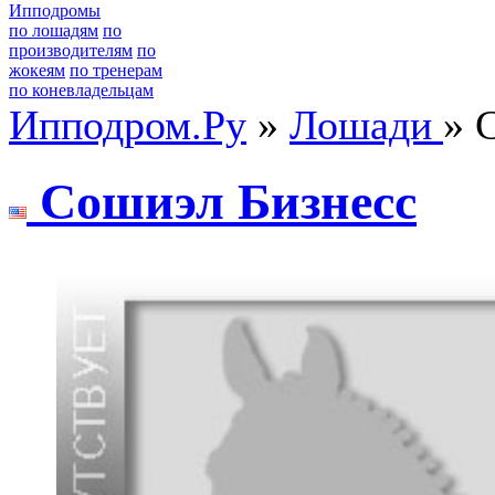
Ипподромы
по лошадям
по
производителям
по
жокеям
по тренерам
по коневладельцам
Ипподром.Ру
»
Лошади
» 
Cошиэл Бизнeсс