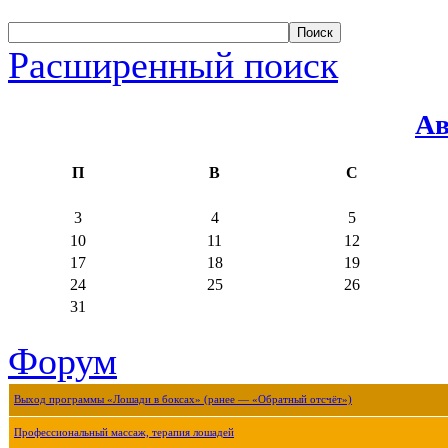
Расширенный поиск
Ав
П
В
С
3
4
5
10
11
12
17
18
19
24
25
26
31
Форум
Выход программы «Лошади в боксах» (ранее — «Обратный отсчёт»)
Профессиональный массаж, терапия лошадей