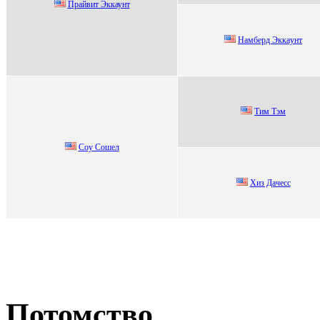
Прайвит Эккаунт
Нaмбeрд Эккaунт
Тим Тэм
Coу Coшел
Xиз Дачecc
Потомство