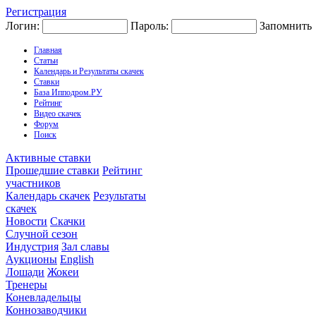
Регистрация
Логин:
Пароль:
Запомнить
Главная
Статьи
Календарь и Результаты скачек
Ставки
База Ипподром.РУ
Рейтинг
Видео скачек
Форум
Поиск
Активные ставки
Прошедшие ставки
Рейтинг
участников
Календарь скачек
Результаты
скачек
Новости
Скачки
Случной сезон
Индустрия
Зал славы
Аукционы
English
Лошади
Жокеи
Тренеры
Коневладельцы
Коннозаводчики