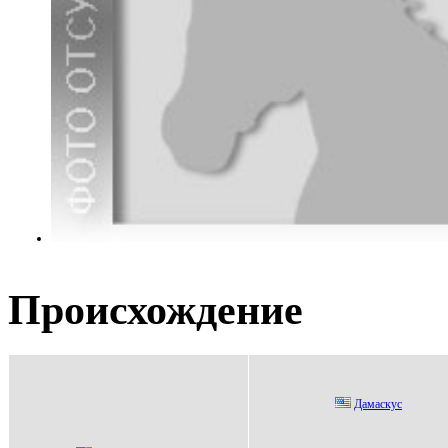
Происхождение
Дaмaскус