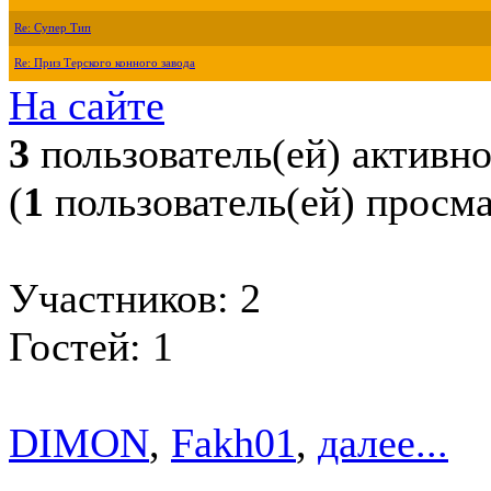
Re: Супер Тип
Re: Приз Терского конного завода
На сайте
3
пользователь(ей) активн
(
1
пользователь(ей) просм
Участников: 2
Гостей: 1
DIMON
,
Fakh01
,
далее...