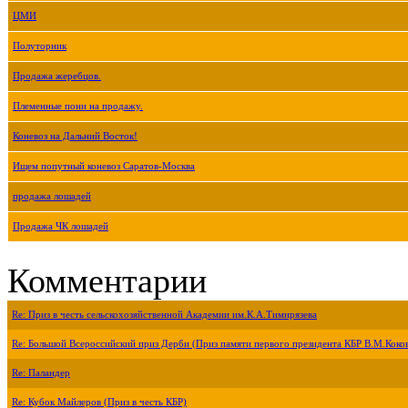
ЦМИ
Полуторник
Продажа жеребцов.
Племенные пони на продажу.
Коневоз на Дальний Восток!
Ищем попутный коневоз Саратов-Москва
продажа лошадей
Продажа ЧК лошадей
Комментарии
Re: Приз в честь сельскохозяйственной Академии им.К.А.Тимирязева
Re: Большой Всероссийский приз Дерби (Приз памяти первого президента КБР В.М.Коко
Re: Паландер
Re: Кубок Майлеров (Приз в честь КБР)