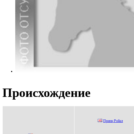
Происхождение
Принц Рoйал