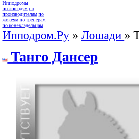
Ипподромы
по лошадям
по
производителям
по
жокеям
по тренерам
по коневладельцам
Ипподром.Ру
»
Лошади
» 
Taнгo Дaнceр