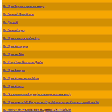
Re: Приз Терского конного завода
Re: Большой Летний приз
Re: Дерзкий
Re: Большой приз
Re: Приз в честь жеребца Арт
Re: Приз Критериум
Re: Приз им.Абая
Re: Kinga Farm Казахстан Дерби
Re: Приз Фаворит
Re: Приз Казахстанская Миля
Re: Приз Казанат
Re: Ограничительный приз (не имеющих платных мест)
Re: Приз памяти В.П.Кондратова - Приз Министерства Сельского хозяйства РФ
Re: ПРИЗ В ЧЕСТЬ КОБЫЛЫ ПАДИША ХАНШАЙЫМ