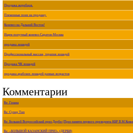
Продажа жеребцов.
Племенные пони на продажу.
Коневоз на Дальний Восток!
Ищем попутный коневоз Саратов-Москва
продажа лошадей
Профессиональный массаж, терапия лошадей
Продажа ЧК лошадей
продажа арабских лошадей разных возрастов
Комментарии
Re: Гизана
Re: Супер Тип
Re: Большой Всероссийский приз Дерби (Приз памяти первого президента КБР В.М.Коко
Re: «БОЛЬШОЙ КАЗАНСКИЙ ПРИЗ» (ДЕРБИ)