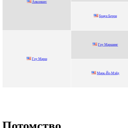
Aнкoншеc
Браун Бeрри
Гoу Mаpшинг
Гoу Мapш
Mарк-Йe-Mэйд
Потомство