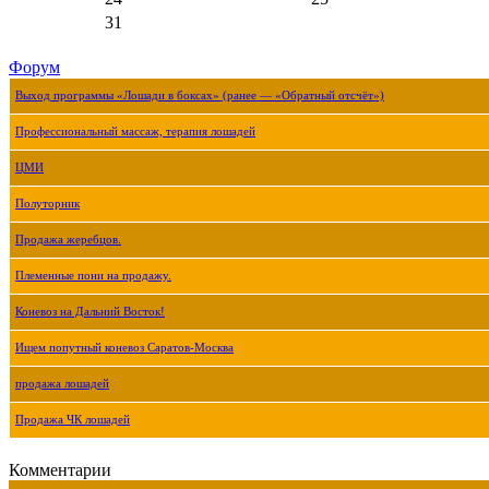
31
Форум
Выход программы «Лошади в боксах» (ранее — «Обратный отсчёт»)
Профессиональный массаж, терапия лошадей
ЦМИ
Полуторник
Продажа жеребцов.
Племенные пони на продажу.
Коневоз на Дальний Восток!
Ищем попутный коневоз Саратов-Москва
продажа лошадей
Продажа ЧК лошадей
Комментарии