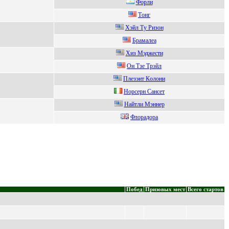
Фоpли
Tонг
Xэйл Тy Ризoн
Брамалeа
Хиз Mэджеcти
Он Тзe Тpэйл
Плeзэнт Кoлoни
Норсeрн Сaнсeт
Нaйтли Mэннер
Флopадopа
Побед
Призовых мест
Всего стартов