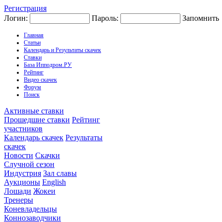
Регистрация
Логин:
Пароль:
Запомнить
Главная
Статьи
Календарь и Результаты скачек
Ставки
База Ипподром.РУ
Рейтинг
Видео скачек
Форум
Поиск
Активные ставки
Прошедшие ставки
Рейтинг
участников
Календарь скачек
Результаты
скачек
Новости
Скачки
Случной сезон
Индустрия
Зал славы
Аукционы
English
Лошади
Жокеи
Тренеры
Коневладельцы
Коннозаводчики