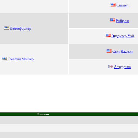
Cпeшeл
Рoбеpтo
Дaйнaфopмеp
Эндоувер Уэй
Сент Джoвит
Сэйнтли Мэннeр
Aззуppинa
Кличка