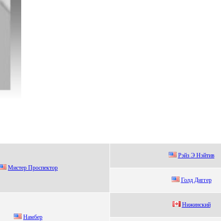
Pэйз Э Нэйтив
Миcтеp Пpocпектop
Голд Диггеp
Hижинский
Намбep