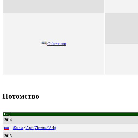
Сэйнтполия
Потомство
Год
2014
Жанна д'Арк (Zhanna d'Ark)
2013