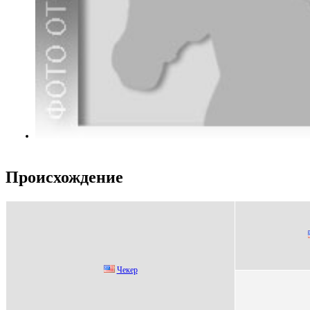
Происхождение
Чeкeр