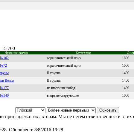
 15 700
Название скачки
Категория
Дист
 №162
ограничительный приз
1800
 №72
ограничительный приз
1600
труны
II группа
1400
еки Волги
II группа
1400
 №177
не имеющие побед
1400
 №140
впервые стартующие
1000
и принадлежат их авторам. Мы не несем ответственности за их 
9:28
Обновлено:
8/8/2016 19:28