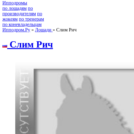
Ипподромы
по лошадям
по
производителям
по
жокеям
по тренерам
по коневладельцам
Ипподром.Ру
»
Лошади
» Слим Рич
Слим Pич