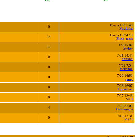
Вчера 10:55:48
0
Natalinka
Вчера 10:24:13
14
Elena_mass
8/5 17:07
11
Archer
7/31 14:44
0
nnnnnn
7/31 7:54
0
Maksim1
7/29 16:59
0
pony
7/28 16:07
0
Equestrian
7/27 13:46
0
SHD
7/26 22:06
4
bashremgds
7/16 13:31
0
Vet25