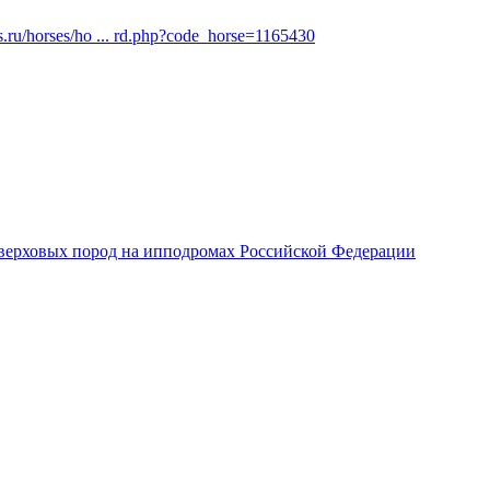
s.ru/horses/ho ... rd.php?code_horse=1165430
верховых пород на ипподромах Российской Федерации