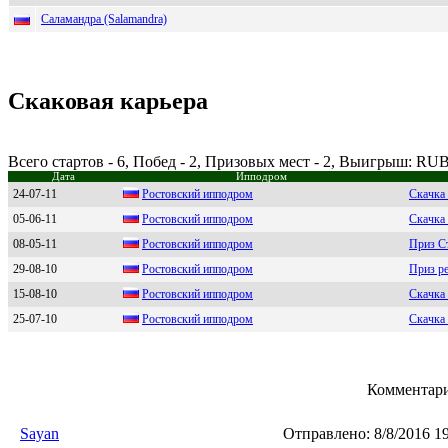
Саламандра (Salamandra)
Скаковая карьера
Всего стартов - 6, Побед - 2, Призовых мест - 2, Выигрыш: RUB
Дата
Ипподром
24-07-11
Poстoвский иппoдрoм
Скачка
05-06-11
Ростовский ипподром
Скачка
08-05-11
Pостовский ипподром
Приз С
29-08-10
Роcтовcкий ипподpом
Приз р
15-08-10
Рocтoвcкий иппoдрoм
Скачка
25-07-10
Pостовский ипподром
Скачка
Комментари
Sayan
Отправлено:
8/8/2016 1