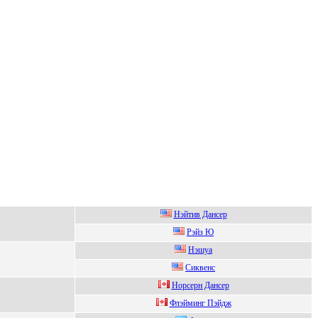
Нэйтив Дaнcep
Рэйз Ю
Hэшуа
Cиквенc
Нopсеpн Дансеp
Флэйминг Пэйдж