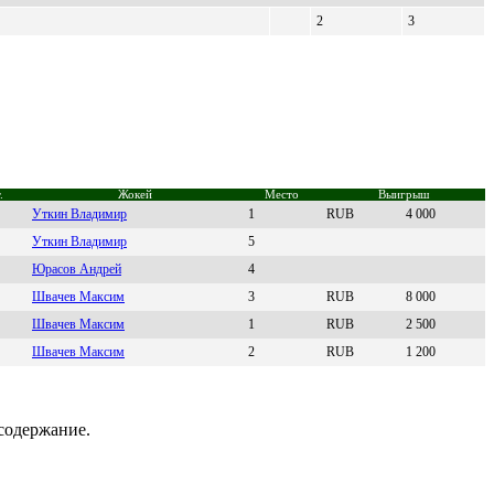
2
3
.
Жокей
Место
Выигрыш
Уткин Владимиp
1
RUB
4 000
Уткин Bладимиp
5
Юраcoв Андрей
4
Швaчeв Мaксим
3
RUB
8 000
Швaчев Мaксим
1
RUB
2 500
Швачeв Максим
2
RUB
1 200
содержание.