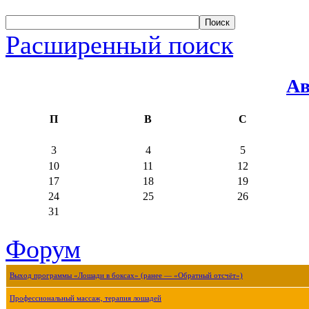
Расширенный поиск
Ав
П
В
С
3
4
5
10
11
12
17
18
19
24
25
26
31
Форум
Выход программы «Лошади в боксах» (ранее — «Обратный отсчёт»)
Профессиональный массаж, терапия лошадей