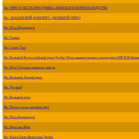
Re: ПРИЗ В ЧЕСТЬ ПРАЗДНИКА АРАБСКОГО КОННОЗАВОДСТВА
Re: «КАЗАНСКИЙ ФАВОРИТ» (БОЛЬШОЙ ПРИЗ)
Re: Приз Критериум
Re: Гизана
Re: Супер Тип
Re: Большой Всероссийский приз Дерби (Приз памяти первого президента КБР В.М.Коко
Re: Приз Терского конного завода
Re: Большой Летний приз
Re: Дерзкий
Re: Большой приз
Re: Приз в честь жеребца Арт
Re: Приз Критериум
Re: Приз им.Абая
Re: Kinga Farm Казахстан Дерби