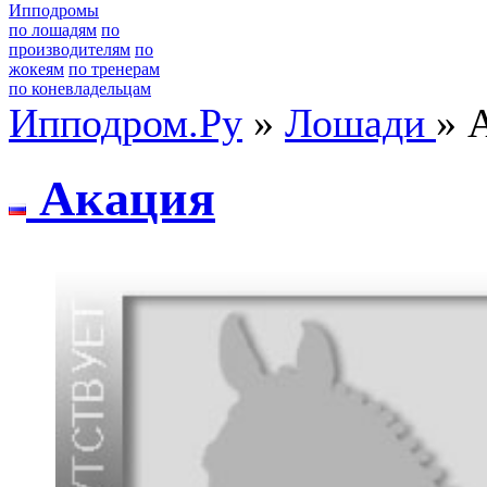
Ипподромы
по лошадям
по
производителям
по
жокеям
по тренерам
по коневладельцам
Ипподром.Ру
»
Лошади
» 
Акaция