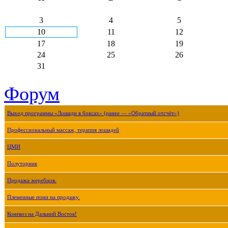
3
4
5
10
11
12
17
18
19
24
25
26
31
Форум
Выход программы «Лошади в боксах» (ранее — «Обратный отсчёт»)
Профессиональный массаж, терапия лошадей
ЦМИ
Полуторник
Продажа жеребцов.
Племенные пони на продажу.
Коневоз на Дальний Восток!