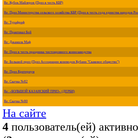
Re: Кубок Майлеров (Приз в честь КБР)
Re: Приз Министерства сельского хозяйства КБР (Приз в честь года единства народов Ро
Re: Турафриф
Re: Практикал Бой
Re: Джамила Маф
Re: Приз в честь праздника чистокровного коннозаводства
Re: Большой приз (Приз Ассоциации коневодов Кубани "Скаковое общество")
Re: Приз Критериум
Re: Скачка №82
Re: «БОЛЬШОЙ КАЗАНСКИЙ ПРИЗ» (ДЕРБИ)
Re: Скачка №80
На сайте
4
пользователь(ей) активн