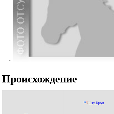
Происхождение
Чифз Краун