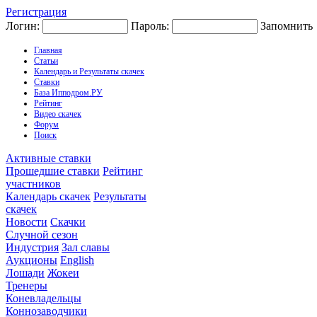
Регистрация
Логин:
Пароль:
Запомнить
Главная
Статьи
Календарь и Результаты скачек
Ставки
База Ипподром.РУ
Рейтинг
Видео скачек
Форум
Поиск
Активные ставки
Прошедшие ставки
Рейтинг
участников
Календарь скачек
Результаты
скачек
Новости
Скачки
Случной сезон
Индустрия
Зал славы
Аукционы
English
Лошади
Жокеи
Тренеры
Коневладельцы
Коннозаводчики