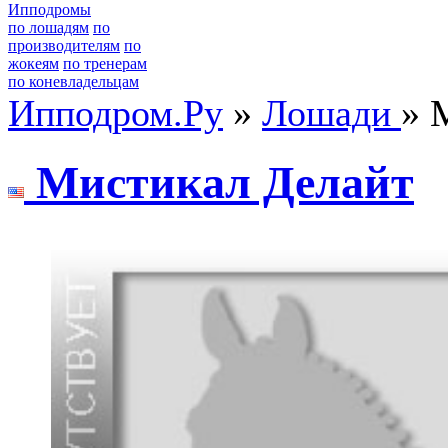
Ипподромы
по лошадям
по
производителям
по
жокеям
по тренерам
по коневладельцам
Ипподром.Ру
»
Лошади
» 
Mиcтикал Дeлайт