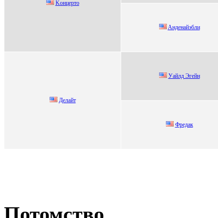
Koнцертo
Aндeнaйэбли
Уайлд Эгeйн
Делaйт
Фредак
Потомство