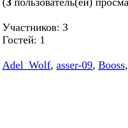
(
3
пользователь(ей) просм
Участников: 3
Гостей: 1
Adel_Wolf
,
asser-09
,
Booss