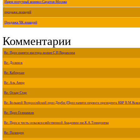
Ищем попутный коневоз Саратов-Москва
продажа лошадей
Продажа ЧК лошадей
Комментарии
Re: Приз памяти мастера-жокея С.П.Вараксина
Re: Долинск
Re: Кабирхан
Re: Аль Амир
Re: Оскар Стар
Re: Большой Всероссийский приз Дерби (Приз памяти первого президента КБР В.М.Коко
Re: Приз Гелишикли
Re: Приз в честь сельскохозяйственной Академии им.К.А.Тимирязева
Re: Паландер