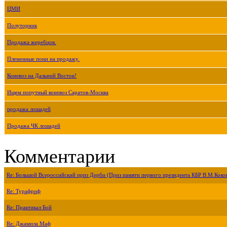
ЦМИ
Полуторник
Продажа жеребцов.
Племенные пони на продажу.
Коневоз на Дальний Восток!
Ищем попутный коневоз Саратов-Москва
продажа лошадей
Продажа ЧК лошадей
Комментарии
Re: Большой Всероссийский приз Дерби (Приз памяти первого президента КБР В.М.Коко
Re: Турафриф
Re: Практикал Бой
Re: Джамила Маф