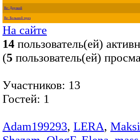
Re: Дерзкий
Re: Большой приз
На сайте
14
пользователь(ей) актив
(
5
пользователь(ей) просм
Участников: 13
Гостей: 1
Adam199293
,
LERA
,
Maks
Shazam
,
OlegF
,
Elena_mass