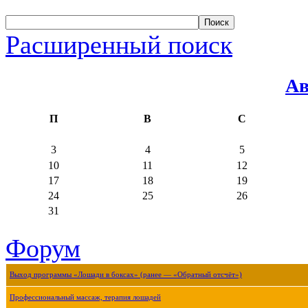
Расширенный поиск
Ав
П
В
С
3
4
5
10
11
12
17
18
19
24
25
26
31
Форум
Выход программы «Лошади в боксах» (ранее — «Обратный отсчёт»)
Профессиональный массаж, терапия лошадей