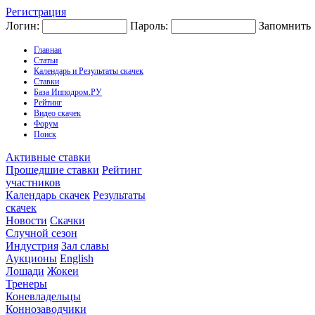
Регистрация
Логин:
Пароль:
Запомнить
Главная
Статьи
Календарь и Результаты скачек
Ставки
База Ипподром.РУ
Рейтинг
Видео скачек
Форум
Поиск
Активные ставки
Прошедшие ставки
Рейтинг
участников
Календарь скачек
Результаты
скачек
Новости
Скачки
Случной сезон
Индустрия
Зал славы
Аукционы
English
Лошади
Жокеи
Тренеры
Коневладельцы
Коннозаводчики