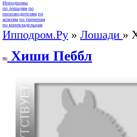
Ипподромы
по лошадям
по
производителям
по
жокеям
по тренерам
по коневладельцам
Ипподром.Ру
»
Лошади
» 
Хиши Пеббл