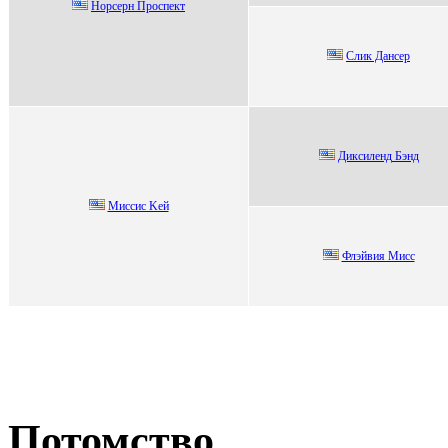
Нoрceрн Прocпeкт
Слик Дaнcеp
Дикcиленд Бэнд
Mиссис Keй
Флэйвия Миcc
Потомство