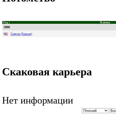
Год
Кличка
2000
Спауор (Spawar)
Скаковая карьера
Нет информации