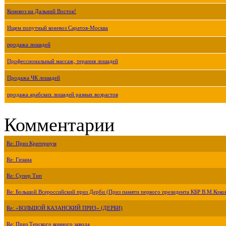
Коневоз на Дальний Восток!
Ищем попутный коневоз Саратов-Москва
продажа лошадей
Профессиональный массаж, терапия лошадей
Продажа ЧК лошадей
продажа арабских лошадей разных возрастов
Комментарии
Re: Приз Критериум
Re: Гизана
Re: Супер Тип
Re: Большой Всероссийский приз Дерби (Приз памяти первого президента КБР В.М.Коко
Re: «БОЛЬШОЙ КАЗАНСКИЙ ПРИЗ» (ДЕРБИ)
Re: Приз Терского конного завода