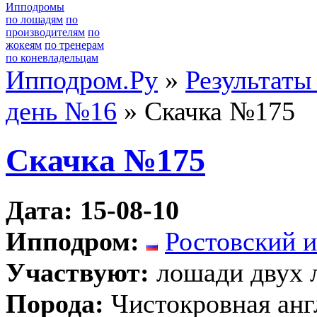
Ипподромы
по лошадям
по
производителям
по
жокеям
по тренерам
по коневладельцам
Ипподром.Ру
»
Результаты
день №16
» Скачка №175
Скачка №175
Дата: 15-08-10
Ипподром:
Ростовский 
Участвуют:
лошади двух 
Порода:
Чистокровная анг