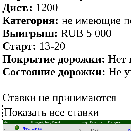
Дист.:
1200
Категория:
не имеющие п
Выигрыш:
RUB 5 000
Старт:
13-20
Покрытие дорожки:
Нет 
Состояние дорожки:
Не у
Ставки не принимаются
Показать все ставки
Место
Лошадь (Отец/Мать)
Номер
Резвость
Интервал
Фaст Caунд
1
3
1.19,0
Р