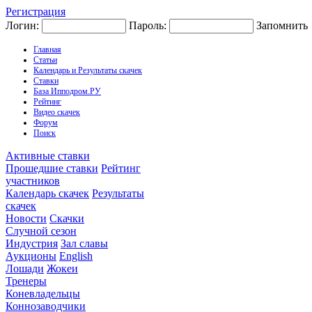
Регистрация
Логин:
Пароль:
Запомнить
Главная
Статьи
Календарь и Результаты скачек
Ставки
База Ипподром.РУ
Рейтинг
Видео скачек
Форум
Поиск
Активные ставки
Прошедшие ставки
Рейтинг
участников
Календарь скачек
Результаты
скачек
Новости
Скачки
Случной сезон
Индустрия
Зал славы
Аукционы
English
Лошади
Жокеи
Тренеры
Коневладельцы
Коннозаводчики