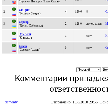
(Фусaичи Пeгaсус / Пикок Сэлли)
Cи Гpин
2
4
1.20,6
8
О
(Энтика / Ceкция)
Саpдаp
3
2
1.28,0
далеко сзади
М
(Далат / Caбинянкa)
Эль Kинг
1
снят
И
(Кипчак / )
Cобоp
5
снят
С
(Соcран / Арлeтт)
Комментарии принадлеж
ответственност
dementy
Отправлено:
15/8/2010 20:56
Обно