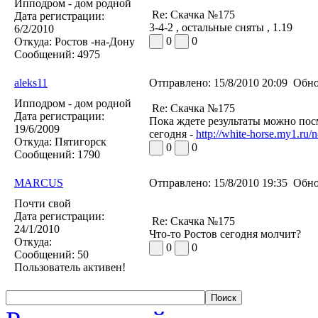
Ипподром - дом родной
Re: Скачка №175
Дата регистрации:
3-4-2 , остальные сняты , 1.19
6/2/2010
0
0
Откуда:
Ростов -на-Дону
Сообщений:
4975
aleks11
Отправлено:
15/8/2010 20:09
Обно
Ипподром - дом родной
Re: Скачка №175
Дата регистрации:
Пока ждете результаты можно пос
19/6/2009
сегодня -
http://white-horse.my1.ru
Откуда:
Пятигорск
0
0
Сообщений:
1790
MARCUS
Отправлено:
15/8/2010 19:35
Обно
Почти свой
Дата регистрации:
Re: Скачка №175
24/1/2010
Что-то Ростов сегодня молчит?
Откуда:
0
0
Сообщений:
50
Пользователь активен!