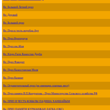
Re: Большой Летний приз
Re: Дерзкий
Re: Большой приз
Re: Приз в честь жеребца Арт
Re: Приз Критериум
Re: Приз им.Абая
Re: Kinga Farm Казахстан Дерби
Re: Приз Фаворит
Re: Приз Казахстанская Миля
Re: Приз Казанат
Re: Ограничительный приз (не имеющих платных мест)
Re: Приз памяти В.П.Кондратова - Приз Министерства Сельского хозяйства РФ
Re: ПРИЗ В ЧЕСТЬ КОБЫЛЫ ПАДИША ХАНШАЙЫМ
Re: ПРИЗ ПАМЯТИ КУРМАНЖАН ДАТКА (ОКС)