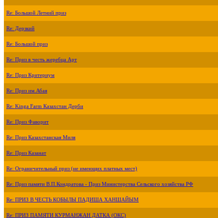
Re: Большой Летний приз
Re: Дерзкий
Re: Большой приз
Re: Приз в честь жеребца Арт
Re: Приз Критериум
Re: Приз им.Абая
Re: Kinga Farm Казахстан Дерби
Re: Приз Фаворит
Re: Приз Казахстанская Миля
Re: Приз Казанат
Re: Ограничительный приз (не имеющих платных мест)
Re: Приз памяти В.П.Кондратова - Приз Министерства Сельского хозяйства РФ
Re: ПРИЗ В ЧЕСТЬ КОБЫЛЫ ПАДИША ХАНШАЙЫМ
Re: ПРИЗ ПАМЯТИ КУРМАНЖАН ДАТКА (ОКС)