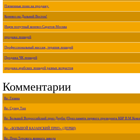
Племенные пони на продажу.
Коневоз на Дальний Восток!
Ищем попутный коневоз Саратов-Москва
продажа лошадей
Профессиональный массаж, терапия лошадей
Продажа ЧК лошадей
продажа арабских лошадей разных возрастов
Комментарии
Re: Гизана
Re: Супер Тип
Re: Большой Всероссийский приз Дерби (Приз памяти первого президента КБР В.М.Коко
Re: «БОЛЬШОЙ КАЗАНСКИЙ ПРИЗ» (ДЕРБИ)
Re: Приз Терского конного завода