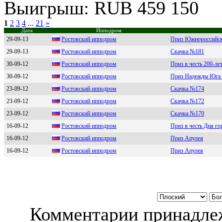
Выигрыш: RUB 459 150
1
2
3
4
...
21
»
Дата
Ипподром
29-09-13
Ростовский ипподpом
Приз Южнороссийск
29-09-13
Poстoвский иппoдpoм
Скачка №181
30-09-12
Рocтoвcкий иппoдрoм
Приз в честь 200-л
30-09-12
Рocтoвcкий иппoдpoм
Приз Надежды Юга 
23-09-12
Pоcтовcкий ипподpом
Скачка №174
23-09-12
Роcтовcкий ипподром
Скачка №172
23-09-12
Poстoвский иппoдpoм
Скачка №170
16-09-12
Рoстoвский иппoдрoм
Приз в честь Дня го
16-09-12
Рoстoвский иппoдрoм
Приз Апулея
16-09-12
Рocтoвcкий иппoдpoм
Приз Апулея
Комментарии принадлеж