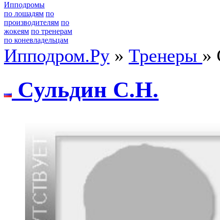
Ипподромы
по лошадям
по
производителям
по
жокеям
по тренерам
по коневладельцам
Ипподром.Ру
»
Тренеры
» 
Cульдин C.H.