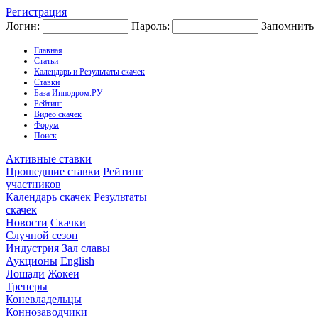
Регистрация
Логин:
Пароль:
Запомнить
Главная
Статьи
Календарь и Результаты скачек
Ставки
База Ипподром.РУ
Рейтинг
Видео скачек
Форум
Поиск
Активные ставки
Прошедшие ставки
Рейтинг
участников
Календарь скачек
Результаты
скачек
Новости
Скачки
Случной сезон
Индустрия
Зал славы
Аукционы
English
Лошади
Жокеи
Тренеры
Коневладельцы
Коннозаводчики