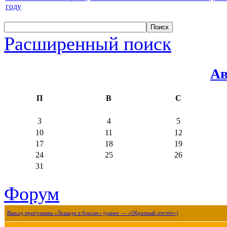
году
Расширенный поиск
Ав
П
В
С
3
4
5
10
11
12
17
18
19
24
25
26
31
Форум
Выход программы «Лошади в боксах» (ранее — «Обратный отсчёт»)