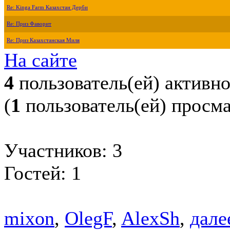
Re: Kinga Farm Казахстан Дерби
Re: Приз Фаворит
Re: Приз Казахстанская Миля
На сайте
4
пользователь(ей) активн
(
1
пользователь(ей) просм
Участников: 3
Гостей: 1
mixon
,
OlegF
,
AlexSh
,
далее