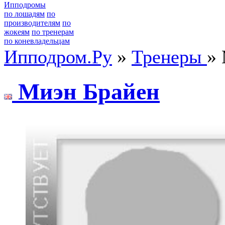
Ипподромы
по лошадям
по
производителям
по
жокеям
по тренерам
по коневладельцам
Ипподром.Ру
»
Тренеры
»
Mиэн Брайен