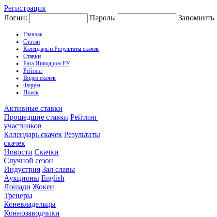
Регистрация
Логин:
Пароль:
Запомнить
Главная
Статьи
Календарь и Результаты скачек
Ставки
База Ипподром.РУ
Рейтинг
Видео скачек
Форум
Поиск
Активные ставки
Прошедшие ставки
Рейтинг
участников
Календарь скачек
Результаты
скачек
Новости
Скачки
Случной сезон
Индустрия
Зал славы
Аукционы
English
Лошади
Жокеи
Тренеры
Коневладельцы
Коннозаводчики