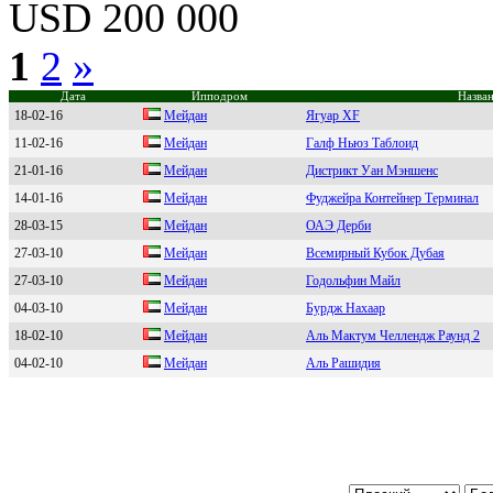
USD 200 000
1
2
»
Дата
Ипподром
Назван
18-02-16
Mейдaн
Ягуар XF
11-02-16
Мейдaн
Галф Ньюз Таблоид
21-01-16
Мейдан
Дистрикт Уан Мэншенс
14-01-16
Meйдaн
Фуджейра Контейнер Терминал
28-03-15
Mейдaн
ОАЭ Дерби
27-03-10
Meйдан
Всемирный Кубок Дубая
27-03-10
Mейдан
Годольфин Майл
04-03-10
Meйдaн
Бурдж Нахаар
18-02-10
Meйдaн
Аль Мактум Челлендж Раунд 2
04-02-10
Meйдaн
Аль Рашидия